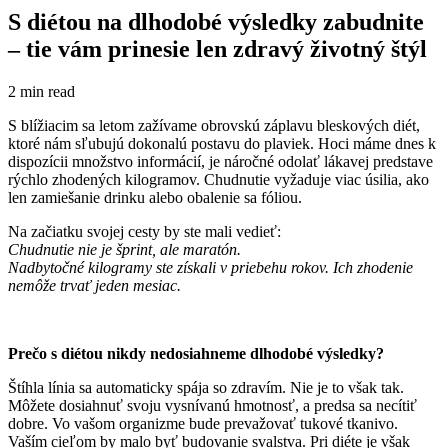
S diétou na dlhodobé výsledky zabudnite
– tie vám prinesie len zdravý životný štýl
2 min read
S blížiacim sa letom zažívame obrovskú záplavu bleskových diét,
ktoré nám sľubujú dokonalú postavu do plaviek. Hoci máme dnes k
dispozícii množstvo informácií, je náročné odolať lákavej predstave
rýchlo zhodených kilogramov. Chudnutie vyžaduje viac úsilia, ako
len zamiešanie drinku alebo obalenie sa fóliou.
Na začiatku svojej cesty by ste mali vedieť:
Chudnutie nie je šprint, ale maratón.
Nadbytočné kilogramy ste získali v priebehu rokov. Ich zhodenie
nemôže trvať jeden mesiac.
Prečo s diétou nikdy nedosiahneme dlhodobé výsledky?
Štíhla línia sa automaticky spája so zdravím. Nie je to však tak.
Môžete dosiahnuť svoju vysnívanú hmotnosť, a predsa sa necítiť
dobre. Vo vašom organizme bude prevažovať tukové tkanivo.
Vaším cieľom by malo byť budovanie svalstva. Pri diéte je však