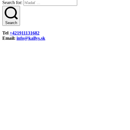
Search for:
Search
Tel
+421911131682
Email:
info@kallys.sk