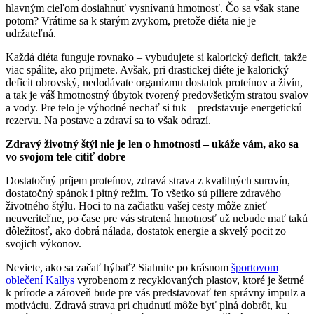
hlavným cieľom dosiahnuť vysnívanú hmotnosť. Čo sa však stane
potom? Vrátime sa k starým zvykom, pretože diéta nie je
udržateľná.
Každá diéta funguje rovnako – vybudujete si kalorický deficit, takže
viac spálite, ako prijmete. Avšak, pri drastickej diéte je kalorický
deficit obrovský, nedodávate organizmu dostatok proteínov a živín,
a tak je váš hmotnostný úbytok tvorený predovšetkým stratou svalov
a vody. Pre telo je výhodné nechať si tuk – predstavuje energetickú
rezervu. Na postave a zdraví sa to však odrazí.
Zdravý životný štýl nie je len o hmotnosti – ukáže vám, ako sa
vo svojom tele cítiť dobre
Dostatočný príjem proteínov, zdravá strava z kvalitných surovín,
dostatočný spánok i pitný režim. To všetko sú piliere zdravého
životného štýlu. Hoci to na začiatku vašej cesty môže znieť
neuveriteľne, po čase pre vás stratená hmotnosť už nebude mať takú
dôležitosť, ako dobrá nálada, dostatok energie a skvelý pocit zo
svojich výkonov.
Neviete, ako sa začať hýbať? Siahnite po krásnom
športovom
oblečení Kallys
vyrobenom z recyklovaných plastov, ktoré je šetrné
k prírode a zároveň bude pre vás predstavovať ten správny impulz a
motiváciu. Zdravá strava pri chudnutí môže byť plná dobrôt, ku