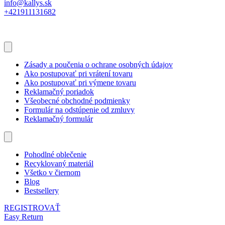
info@kallys.sk
+421911131682
Zásady a poučenia o ochrane osobných údajov
Ako postupovať pri vrátení tovaru
Ako postupovať pri výmene tovaru
Reklamačný poriadok
Všeobecné obchodné podmienky
Formulár na odstúpenie od zmluvy
Reklamačný formulár
Pohodlné oblečenie
Recyklovaný materiál
Všetko v čiernom
Blog
Bestsellery
REGISTROVAŤ
Easy Return