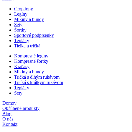
Crop topy
Legíny
Mikiny a bundy
Sety
Šortky
Športové podprsenky
Tepláky
Tielka a tričká
Kompresné legíny
Kompresné šortky
Kraťasy
Mikiny a bundy
Tričká s dlhým rukávom
Tričká s krátkym rukávom
Tepláky
Sety
Domov
Obľúbené produkty
Blog
O nás
Kontakt