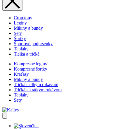
Crop topy
Legíny
Mikiny a bundy
Sety
Šortky
Športové podprsenky
Tepláky
Tielka a tričká
Kompresné legíny
Kompresné šortky
Kraťasy
Mikiny a bundy
Tričká s dlhým rukávom
Tričká s krátkym rukávom
Tepláky
Sety