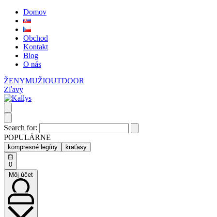
Domov
Obchod
Kontakt
Blog
O nás
ŽENY
MUŽI
OUTDOOR
Zľavy
Search for:
POPULÁRNE
kompresné legíny
kraťasy
0
Môj účet