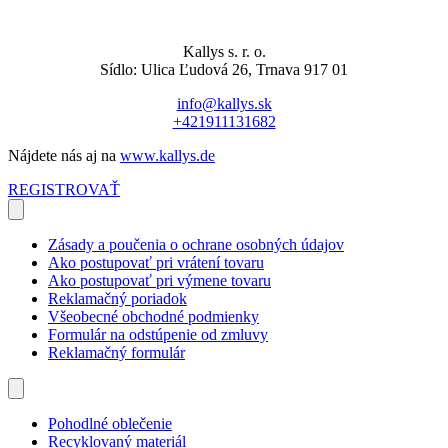
Kallys s. r. o.
Sídlo: Ulica Ľudová 26, Trnava 917 01
info@kallys.sk
+421911131682
Nájdete nás aj na
www.kallys.de
REGISTROVAŤ
Zásady a poučenia o ochrane osobných údajov
Ako postupovať pri vrátení tovaru
Ako postupovať pri výmene tovaru
Reklamačný poriadok
Všeobecné obchodné podmienky
Formulár na odstúpenie od zmluvy
Reklamačný formulár
Pohodlné oblečenie
Recyklovaný materiál