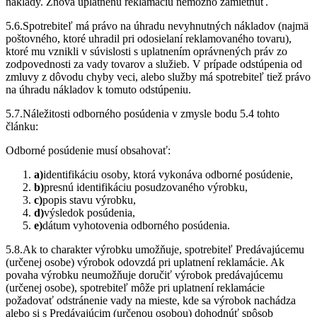
náklady. Znova uplatnenú reklamáciu nemožno zamietnuť.
5.6.Spotrebiteľ má právo na úhradu nevyhnutných nákladov (najmä
poštovného, ktoré uhradil pri odosielaní reklamovaného tovaru),
ktoré mu vznikli v súvislosti s uplatnením oprávnených práv zo
zodpovednosti za vady tovarov a služieb. V prípade odstúpenia od
zmluvy z dôvodu chyby veci, alebo služby má spotrebiteľ tiež právo
na úhradu nákladov k tomuto odstúpeniu.
5.7.Náležitosti odborného posúdenia v zmysle bodu 5.4 tohto
článku:
Odborné posúdenie musí obsahovať:
a)
identifikáciu osoby, ktorá vykonáva odborné posúdenie,
b)
presnú identifikáciu posudzovaného výrobku,
c)
popis stavu výrobku,
d)
výsledok posúdenia,
e)
dátum vyhotovenia odborného posúdenia.
5.8.Ak to charakter výrobku umožňuje, spotrebiteľ Predávajúcemu
(určenej osobe) výrobok odovzdá pri uplatnení reklamácie. Ak
povaha výrobku neumožňuje doručiť výrobok predávajúcemu
(určenej osobe), spotrebiteľ môže pri uplatnení reklamácie
požadovať odstránenie vady na mieste, kde sa výrobok nachádza
alebo si s Predávajúcim (určenou osobou) dohodnúť spôsob