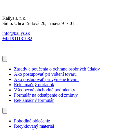
Kallys s. r. o.
Sídlo: Ulica Ľudová 26, Trnava 917 01
info@kallys.sk
+421911131682
Zásady a poučenia o ochrane osobných údajov
Ako postupovať pri vrátení tovaru
Ako postupovať pri výmene tovaru
Reklamačný poriadok
Všeobecné obchodné podmienky
Formulár na odstúpenie od zmluvy
Reklamačný formulár
Pohodlné oblečenie
Recyklovaný materiál