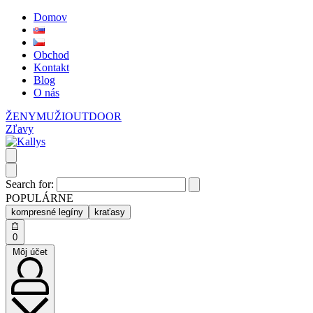
Domov
Obchod
Kontakt
Blog
O nás
ŽENY
MUŽI
OUTDOOR
Zľavy
Search for:
POPULÁRNE
kompresné legíny
kraťasy
0
Môj účet