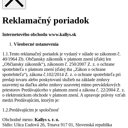
Reklamačný poriadok
Internetového obchodu www.kallys.sk
Všeobecné ustanovenia
1.1.Tento reklamačný poriadok je vydaný v súlade so zákonom č.
40/1964 Zb. Občiansky zákonník v platnom znení (ďalej len
„Občiansky zákonník“), zákonom č. 250/2007 Z. z. o ochrane
spotrebiteľa v platnom znení (ďalej iba „Zákon o ochrane
spotrebiteľa“), zákona č.102/2014 Z. z. o ochrane spotrebiteľa pri
predaji tovaru alebo poskytovaní služieb na základe zmluvy
uzavretej na diaľku alebo zmluvy uzavretej mimo prevádzkových
priestorov Predávajúceho v platnom znení a zákona č. 22/2004 Z. z.
o elektronickom obchode v platnom znení. A upravuje právny vzťah
medzi Predávajúcim, ktorým je:
1.2.Predávajúcim je spoločnosť
Obchodné meno:
Kallys s. r. o.
Sídlo: Ulica Ľudová 26, Trnava 917 01, Slovenská republika