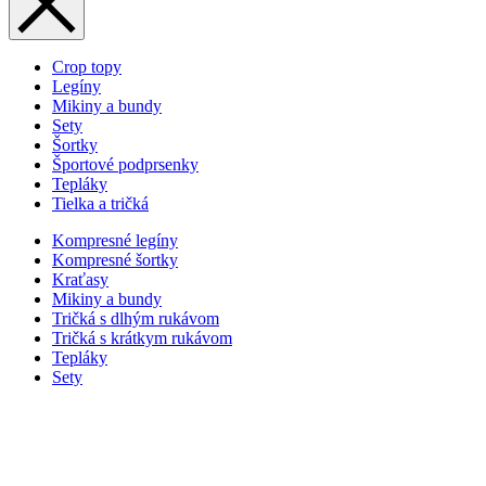
Crop topy
Legíny
Mikiny a bundy
Sety
Šortky
Športové podprsenky
Tepláky
Tielka a tričká
Kompresné legíny
Kompresné šortky
Kraťasy
Mikiny a bundy
Tričká s dlhým rukávom
Tričká s krátkym rukávom
Tepláky
Sety