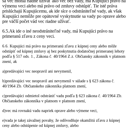
sa vec mohla riadne užívať ako vec bez vady, má Kupujúci právo na
výmenu veci alebo má právo od zmluvy odstúpiť. Tie isté práva
prislúchajú Kupujúcemu, ak ide síce o odstrániteľné vady, ak však
Kupujúci nemôže pre opätovné vyskytnutie sa vady po oprave alebo
pre väčší počet vád vec riadne užívať.
6.5.Ak ide o iné neodstrániteľné vady, má Kupujúci právo na
primeranú zľavu z ceny veci.
6.6. Kupujúci má právo na primeranú zľavu z kúpnej ceny alebo môže
odstúpiť od kúpnej zmluvy aj bez poskytnutia dodatočnej primeranej lehoty
podľa § 517 ods. 1., Zákona č. 40/1964 Z.z. Občiansky zákonník v platnom
znení, ak
a)predávajúci vec neopravil ani nevymenil,
b)predávajúci vec neopravil ani nevymenil v súlade s § 623 zákona č.
40/1964 Zb. Občianskeho zákonníka platnom znení,
c)predávajúci odmietol odstrániť vadu podľa § 623 zákona č. 40/1964 Zb.
Občianskeho zákonníka v platnom v platnom znení,
d)vec má rovnakú vadu napriek oprave alebo výmene veci,
e)vada je takej závažnej povahy, že odôvodňuje okamžitú zľavu z kúpnej
ceny alebo odstúpenie od kúpnej zmluvy, alebo