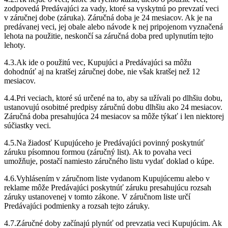
zodpovedá Predávajúci za vady, ktoré sa vyskytnú po prevzatí veci
v záručnej dobe (záruka). Záručná doba je 24 mesiacov. Ak je na
predávanej veci, jej obale alebo návode k nej pripojenom vyznačená
lehota na použitie, neskončí sa záručná doba pred uplynutím tejto
lehoty.
4.3.Ak ide o použitú vec, Kupujúci a Predávajúci sa môžu
dohodnúť aj na kratšej záručnej dobe, nie však kratšej než 12
mesiacov.
4.4.Pri veciach, ktoré sú určené na to, aby sa užívali po dlhšiu dobu,
ustanovujú osobitné predpisy záručnú dobu dlhšiu ako 24 mesiacov.
Záručná doba presahujúca 24 mesiacov sa môže týkať i len niektorej
súčiastky veci.
4.5.Na žiadosť Kupujúceho je Predávajúci povinný poskytnúť
záruku písomnou formou (záručný list). Ak to povaha veci
umožňuje, postačí namiesto záručného listu vydať doklad o kúpe.
4.6.Vyhlásením v záručnom liste vydanom Kupujúcemu alebo v
reklame môže Predávajúci poskytnúť záruku presahujúcu rozsah
záruky ustanovenej v tomto zákone. V záručnom liste určí
Predávajúci podmienky a rozsah tejto záruky.
4.7.Záručné doby začínajú plynúť od prevzatia veci Kupujúcim. Ak