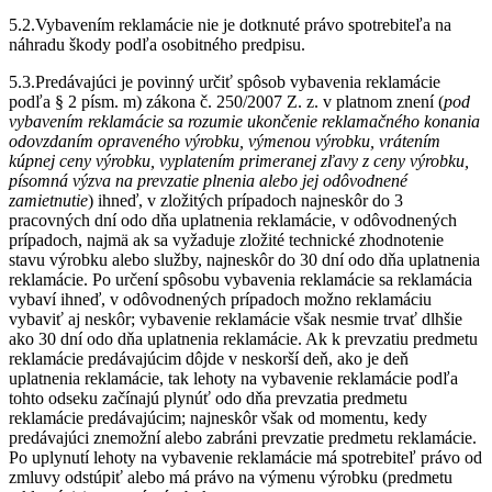
5.2.Vybavením reklamácie nie je dotknuté právo spotrebiteľa na
náhradu škody podľa osobitného predpisu.
5.3.Predávajúci je povinný určiť spôsob vybavenia reklamácie
podľa § 2 písm. m) zákona č. 250/2007 Z. z. v platnom znení (
pod
v
ybavením reklamácie sa rozumie ukončenie reklamačného konania
odovzdaním opraveného výrobku, výmenou výrobku, vrátením
kúpnej ceny výrobku, vyplatením primeranej zľavy z ceny výrobku,
písomná výzva na prevzatie plnenia alebo jej odôvodnené
zamietnutie
) ihneď, v zložitých prípadoch najneskôr do 3
pracovných dní odo dňa uplatnenia reklamácie, v odôvodnených
prípadoch, najmä ak sa vyžaduje zložité technické zhodnotenie
stavu výrobku alebo služby, najneskôr do 30 dní odo dňa uplatnenia
reklamácie. Po určení spôsobu vybavenia reklamácie sa reklamácia
vybaví ihneď, v odôvodnených prípadoch možno reklamáciu
vybaviť aj neskôr; vybavenie reklamácie však nesmie trvať dlhšie
ako 30 dní odo dňa uplatnenia reklamácie. Ak k prevzatiu predmetu
reklamácie predávajúcim dôjde v neskorší deň, ako je deň
uplatnenia reklamácie, tak lehoty na vybavenie reklamácie podľa
tohto odseku začínajú plynúť odo dňa prevzatia predmetu
reklamácie predávajúcim; najneskôr však od momentu, kedy
predávajúci znemožní alebo zabráni prevzatie predmetu reklamácie.
Po uplynutí lehoty na vybavenie reklamácie má spotrebiteľ právo od
zmluvy odstúpiť alebo má právo na výmenu výrobku (predmetu