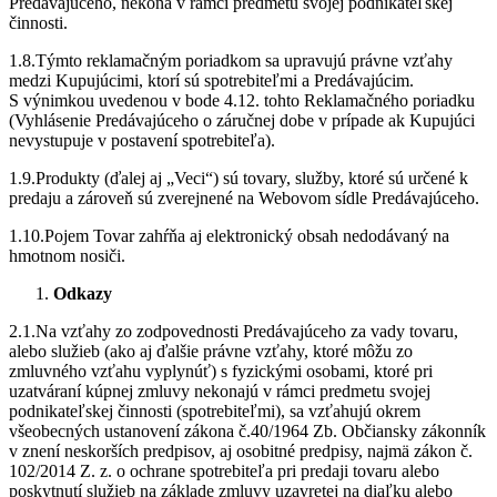
Predávajúceho, nekoná v rámci predmetu svojej podnikateľskej
činnosti.
1.8.Týmto reklamačným poriadkom sa upravujú právne vzťahy
medzi Kupujúcimi, ktorí sú spotrebiteľmi a Predávajúcim.
S výnimkou uvedenou v bode 4.12. tohto Reklamačného poriadku
(Vyhlásenie Predávajúceho o záručnej dobe v prípade ak Kupujúci
nevystupuje v postavení spotrebiteľa).
1.9.Produkty (ďalej aj „Veci“) sú tovary, služby, ktoré sú určené k
predaju a zároveň sú zverejnené na Webovom sídle Predávajúceho.
1.10.Pojem Tovar zahŕňa aj elektronický obsah nedodávaný na
hmotnom nosiči.
Odkazy
2.1.Na vzťahy zo zodpovednosti Predávajúceho za vady tovaru,
alebo služieb (ako aj ďalšie právne vzťahy, ktoré môžu zo
zmluvného vzťahu vyplynúť) s fyzickými osobami, ktoré pri
uzatváraní kúpnej zmluvy nekonajú v rámci predmetu svojej
podnikateľskej činnosti (spotrebiteľmi), sa vzťahujú okrem
všeobecných ustanovení zákona č.40/1964 Zb. Občiansky zákonník
v znení neskorších predpisov, aj osobitné predpisy, najmä zákon č.
102/2014 Z. z. o ochrane spotrebiteľa pri predaji tovaru alebo
poskytnutí služieb na základe zmluvy uzavretej na diaľku alebo