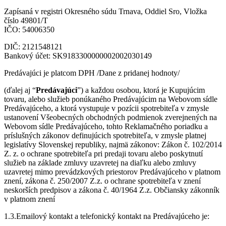
Zapísaná v registri Okresného súdu Trnava, Oddiel Sro, Vložka
číslo 49801/T
IČO: 54006350
DIČ: 2121548121
Bankový účet: SK9183300000002002030149
Predávajúci je platcom DPH /Dane z pridanej hodnoty/
(ďalej aj “
Predávajúci
”) a každou osobou, ktorá je Kupujúcim
tovaru, alebo služieb ponúkaného Predávajúcim na Webovom sídle
Predávajúceho, a ktorá vystupuje v pozícii spotrebiteľa v zmysle
ustanovení Všeobecných obchodných podmienok zverejnených na
Webovom sídle Predávajúceho, tohto Reklamačného poriadku a
príslušných zákonov definujúcich spotrebiteľa, v zmysle platnej
legislatívy Slovenskej republiky, najmä zákonov: Zákon č. 102/2014
Z. z. o ochrane spotrebiteľa pri predaji tovaru alebo poskytnutí
služieb na základe zmluvy uzavretej na diaľku alebo zmluvy
uzavretej mimo prevádzkových priestorov Predávajúceho v platnom
znení, zákona č. 250/2007 Z.z. o ochrane spotrebiteľa v znení
neskorších predpisov a zákona č. 40/1964 Z.z. Občiansky zákonník
v platnom znení
1.3.Emailový kontakt a telefonický kontakt na Predávajúceho je: