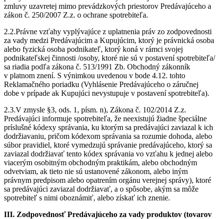
zmluvy uzavretej mimo prevádzkových priestorov Predávajúceho a
zákon č. 250/2007 Z.z. o ochrane spotrebiteľa.
2.2.Právne vzťahy vyplývajúce z uplatnenia práv zo zodpovednosti
za vady medzi Predávajúcim a Kupujúcim, ktorý je právnická osoba
alebo fyzická osoba podnikateľ, ktorý koná v rámci svojej
podnikateľskej činnosti /osoby, ktoré nie sú v postavení spotrebiteľa/
sa riadia podľa zákona č. 513/1991 Zb. Obchodný zákonník
v platnom znení. S výnimkou uvedenou v bode 4.12. tohto
Reklamačného poriadku (Vyhlásenie Predávajúceho o záručnej
dobe v prípade ak Kupujúci nevystupuje v postavení spotrebiteľa).
2.3.V zmysle §3, ods. 1, písm. n), Zákona č. 102/2014 Z.z.
Predávajúci informuje spotrebiteľa, že neexistujú žiadne špeciálne
príslušné kódexy správania, ku ktorým sa predávajúci zaviazal k ich
dodržiavaniu, pričom kódexom správania sa rozumie dohoda, alebo
súbor pravidiel, ktoré vymedzujú správanie predávajúceho, ktorý sa
zaviazal dodržiavať tento kódex správania vo vzťahu k jednej alebo
viacerým osobitným obchodným praktikám, alebo obchodným
odvetviam, ak tieto nie sú ustanovené zákonom, alebo iným
právnym predpisom alebo opatrením orgánu verejnej správy), ktoré
sa predávajúci zaviazal dodržiavať, a o spôsobe, akým sa môže
spotrebiteľ s nimi oboznámiť, alebo získať ich znenie.
III. Zodpovednosť Predávajúceho za vady produktov (tovarov