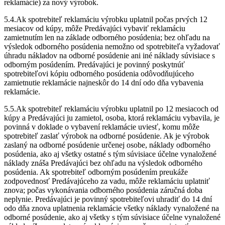
reklamácie) za nový výrobok.
5.4.Ak spotrebiteľ reklamáciu výrobku uplatnil počas prvých 12
mesiacov od kúpy, môže Predávajúci vybaviť reklamáciu
zamietnutím len na základe odborného posúdenia; bez ohľadu na
výsledok odborného posúdenia nemožno od spotrebiteľa vyžadovať
úhradu nákladov na odborné posúdenie ani iné náklady súvisiace s
odborným posúdením. Predávajúci je povinný poskytnúť
spotrebiteľovi kópiu odborného posúdenia odôvodňujúceho
zamietnutie reklamácie najneskôr do 14 dní odo dňa vybavenia
reklamácie.
5.5.Ak spotrebiteľ reklamáciu výrobku uplatnil po 12 mesiacoch od
kúpy a Predávajúci ju zamietol, osoba, ktorá reklamáciu vybavila, je
povinná v doklade o vybavení reklamácie uviesť, komu môže
spotrebiteľ zaslať výrobok na odborné posúdenie. Ak je výrobok
zaslaný na odborné posúdenie určenej osobe, náklady odborného
posúdenia, ako aj všetky ostatné s tým súvisiace účelne vynaložené
náklady znáša Predávajúci bez ohľadu na výsledok odborného
posúdenia. Ak spotrebiteľ odborným posúdením preukáže
zodpovednosť Predávajúceho za vadu, môže reklamáciu uplatniť
znova; počas vykonávania odborného posúdenia záručná doba
neplynie. Predávajúci je povinný spotrebiteľovi uhradiť do 14 dní
odo dňa znova uplatnenia reklamácie všetky náklady vynaložené na
odborné posúdenie, ako aj všetky s tým súvisiace účelne vynaložené