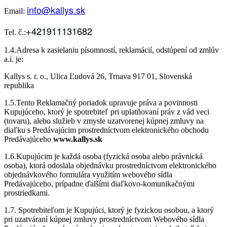
info@kallys.sk
Email:
+421911131682
Tel. č.:
1.4.Adresa k zasielaniu písomností, reklamácií, odstúpení od zmlúv
a.i. je:
Kallys s. r. o., Ulica Ľudová 26, Trnava 917 01, Slovenská
republika
1.5.Tento Reklamačný poriadok upravuje práva a povinnosti
Kupujúceho, ktorý je spotrebiteľ pri uplatňovaní práv z vád veci
(tovaru), alebo služieb v zmysle uzatvorenej kúpnej zmluvy na
diaľku s Predávajúcim prostredníctvom elektronického obchodu
Predávajúceho
www.kallys.sk
1.6.Kupujúcim je každá osoba (fyzická osoba alebo právnická
osoba), ktorá odoslala objednávku prostredníctvom elektronického
objednávkového formulára využitím webového sídla
Predávajúceho, prípadne ďalšími diaľkovo-komunikačnými
prostriedkami.
1.7. Spotrebiteľom je Kupujúci, ktorý je fyzickou osobou, a ktorý
pri uzatváraní kúpnej zmluvy prostredníctvom Webového sídla