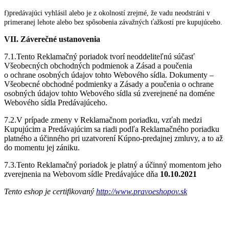
f)predávajúci vyhlásil alebo je z okolností zrejmé, že vadu neodstráni v
primeranej lehote alebo bez spôsobenia závažných ťažkostí pre kupujúceho.
VII. Záverečné ustanovenia
7.1.Tento Reklamačný poriadok tvorí neoddeliteľnú súčasť
Všeobecných obchodných podmienok a Zásad a poučenia
o ochrane osobných údajov tohto Webového sídla. Dokumenty –
Všeobecné obchodné podmienky a Zásady a poučenia o ochrane
osobných údajov tohto Webového sídla sú zverejnené na doméne
Webového sídla Predávajúceho.
7.2.V prípade zmeny v Reklamačnom poriadku, vzťah medzi
Kupujúcim a Predávajúcim sa riadi podľa Reklamačného poriadku
platného a účinného pri uzatvorení Kúpno-predajnej zmluvy, a to až
do momentu jej zániku.
7.3.Tento Reklamačný poriadok je platný a účinný momentom jeho
zverejnenia na Webovom sídle Predávajúce dňa
10.10.2021
Tento eshop je certifikovaný
http://www.pravoeshopov.sk