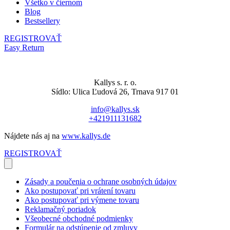
Všetko v čiernom
Blog
Bestsellery
REGISTROVAŤ
Easy Return
Kallys s. r. o.
Sídlo: Ulica Ľudová 26, Trnava 917 01
info@kallys.sk
+421911131682
Nájdete nás aj na
www.kallys.de
REGISTROVAŤ
Zásady a poučenia o ochrane osobných údajov
Ako postupovať pri vrátení tovaru
Ako postupovať pri výmene tovaru
Reklamačný poriadok
Všeobecné obchodné podmienky
Formulár na odstúpenie od zmluvy