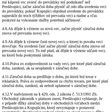
má kúpenú vec uviesť do prevádzky iný podnikateľ než
Predávajúci, začne záručná doba plynúť až odo dňa uvedenia veci
do prevádzky, pokiaľ Kupujúci objednal uvedenie do prevádzky
najneskôr do troch týždňov od prevzatia veci a riadne a včas
poskytol na vykonanie služby potrebnú súčinnosť.
4.8.Ak dôjde k výmene za novú vec, začne plynúť záručná doba
znova od prevzatia novej veci.
4.9.Ak dôjde k výmene časti novej veci, u ktorej to povaha veci
dovoľuje. Na uvedenú časť začne plynúť záručná doba znova od
prevzatia novej veci. To isté platí, ak dôjde k výmene súčasti veci,
na ktorú bola poskytnutá záruka.
4.10.Práva zo zodpovednosti za vady veci, pre ktoré platí záručná
doba, zaniknú, ak sa neuplatnili v záručnej dobe.
4.11.Záručná doba sa predlžuje o dobu, po ktorú bol tovar v
reklamácii. Práva zo zodpovednosti za chyby tovaru, pre ktoré platí
záručná doba, zaniknú, ak neboli uplatnené v záručnej dobe.
4.12.V nadväznosti na § 429, ods. 2 zákona č. 513/1991 Zb.
Obchodný zákonník v platnom znení, Predávajúci vyhlasuje, že
v prípade dĺžky záručnej doby v obchodných vzťahoch medzi
Predávajúcim a Kupujúcim, ktorý nevystupuje v postavení