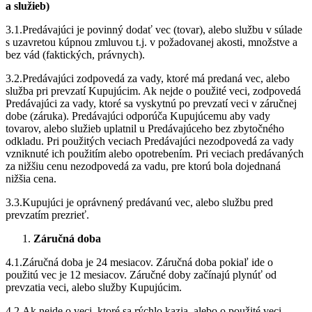
a služieb)
3.1.Predávajúci je povinný dodať vec (tovar), alebo službu v súlade
s uzavretou kúpnou zmluvou t.j. v požadovanej akosti, množstve a
bez vád (faktických, právnych).
3.2.Predávajúci zodpovedá za vady, ktoré má predaná vec, alebo
služba pri prevzatí Kupujúcim. Ak nejde o použité veci, zodpovedá
Predávajúci za vady, ktoré sa vyskytnú po prevzatí veci v záručnej
dobe (záruka). Predávajúci odporúča Kupujúcemu aby vady
tovarov, alebo služieb uplatnil u Predávajúceho bez zbytočného
odkladu. Pri použitých veciach Predávajúci nezodpovedá za vady
vzniknuté ich použitím alebo opotrebením. Pri veciach predávaných
za nižšiu cenu nezodpovedá za vadu, pre ktorú bola dojednaná
nižšia cena.
3.3.Kupujúci je oprávnený predávanú vec, alebo službu pred
prevzatím prezrieť.
Záručná doba
4.1.Záručná doba je 24 mesiacov. Záručná doba pokiaľ ide o
použitú vec je 12 mesiacov. Záručné doby začínajú plynúť od
prevzatia veci, alebo služby Kupujúcim.
4.2.Ak nejde o veci, ktoré sa rýchlo kazia, alebo o použité veci,