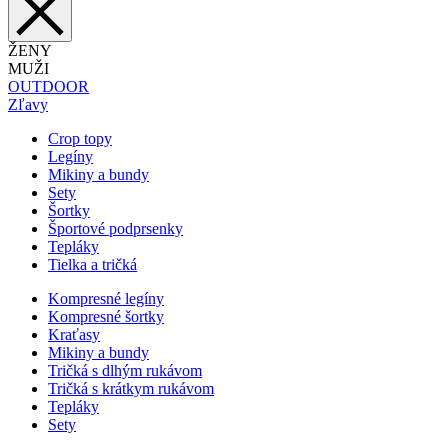
ŽENY
MUŽI
OUTDOOR
Zľavy
Crop topy
Legíny
Mikiny a bundy
Sety
Šortky
Športové podprsenky
Tepláky
Tielka a tričká
Kompresné legíny
Kompresné šortky
Kraťasy
Mikiny a bundy
Tričká s dlhým rukávom
Tričká s krátkym rukávom
Tepláky
Sety