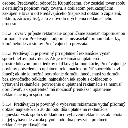
osobne, Predávajúci odporúča Kupujúcemu, aby zasielal tovar spolu
s detailným popisom vady tovaru, a dokladom preukazujúcim
zakúpenie tovaru od Predávajúceho (napríklad doklad o zaplatení,
faktúra, záručný list), a to z dôvodu urýchlenia reklamačného
procesu.
5.1.2.Tovar v prípade reklamácie odporúčame zasielať doporučenou
formou. Tovar Predávajúci odporúča nezasielať formou dobierky,
ktorá nebude zo strany Predávajúceho prevzatá.
5.1.3.Predávajúci je povinný pri uplatnení reklamácie vydať
spotrebiteľovi potvrdenie. Ak je reklamácia uplatnená
prostredníctvom prostriedkov diaľkovej komunikácie, Predávajúci je
povinný potvrdenie o uplatnení reklamácie doručiť spotrebiteľovi
ihneď; ak nie je možné potvrdenie doručiť ihneď, musí sa doručiť
bez zbytočného odkladu, najneskôr však spolu s dokladom o
vybavení reklamácie; potvrdenie o uplatnení reklamácie sa nemusí
doručovať, ak spotrebiteľ má možnosť preukázať uplatnenie
reklamácie iným spôsobom.
5.1.4. Predávajúci je povinný o vybavení reklamácie vydať písomný
doklad najneskôr do 30 dní odo dňa uplatnenia reklamácie,
najneskôr však spolu s dokladom o vybavení reklamácie, ak lehota
na jej vybavenie začala plynúť odo dňa prevzatia predmetu
reklamácie predávajúcim.