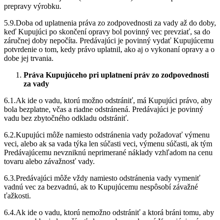
prepravy výrobku.
5.9.Doba od uplatnenia práva zo zodpovednosti za vady až do doby,
keď Kupujúci po skončení opravy bol povinný vec prevziať, sa do
záručnej doby nepočíta. Predávajúci je povinný vydať Kupujúcemu
potvrdenie o tom, kedy právo uplatnil, ako aj o vykonaní opravy a o
dobe jej trvania.
Práva Kupujúceho pri uplatnení práv zo zodpovednosti
za vady
6.1.Ak ide o vadu, ktorú možno odstrániť, má Kupujúci právo, aby
bola bezplatne, včas a riadne odstránená. Predávajúci je povinný
vadu bez zbytočného odkladu odstrániť.
6.2.Kupujúci môže namiesto odstránenia vady požadovať výmenu
veci, alebo ak sa vada týka len súčasti veci, výmenu súčasti, ak tým
Predávajúcemu nevzniknú neprimerané náklady vzhľadom na cenu
tovaru alebo závažnosť vady.
6.3.Predávajúci môže vždy namiesto odstránenia vady vymeniť
vadnú vec za bezvadnú, ak to Kupujúcemu nespôsobí závažné
ťažkosti.
6.4.Ak ide o vadu, ktorú nemožno odstrániť a ktorá bráni tomu, aby