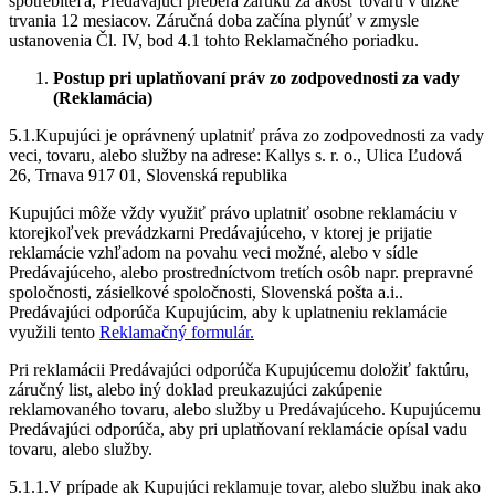
spotrebiteľa, Predávajúci preberá záruku za akosť tovaru v dĺžke
trvania 12 mesiacov. Záručná doba začína plynúť v zmysle
ustanovenia Čl. IV, bod 4.1 tohto Reklamačného poriadku.
Postup pri uplatňovaní práv zo zodpovednosti za vady
(Reklamácia)
5.1.Kupujúci je oprávnený uplatniť práva zo zodpovednosti za vady
veci, tovaru, alebo služby na adrese: Kallys s. r. o., Ulica Ľudová
26, Trnava 917 01, Slovenská republika
Kupujúci môže vždy využiť právo uplatniť osobne reklamáciu v
ktorejkoľvek prevádzkarni Predávajúceho, v ktorej je prijatie
reklamácie vzhľadom na povahu veci možné, alebo v sídle
Predávajúceho, alebo prostredníctvom tretích osôb napr. prepravné
spoločnosti, zásielkové spoločnosti, Slovenská pošta a.i..
Predávajúci odporúča Kupujúcim, aby k uplatneniu reklamácie
využili tento
Reklamačný formulár.
Pri reklamácii Predávajúci odporúča Kupujúcemu doložiť faktúru,
záručný list, alebo iný doklad preukazujúci zakúpenie
reklamovaného tovaru, alebo služby u Predávajúceho. Kupujúcemu
Predávajúci odporúča, aby pri uplatňovaní reklamácie opísal vadu
tovaru, alebo služby.
5.1.1.V prípade ak Kupujúci reklamuje tovar, alebo službu inak ako