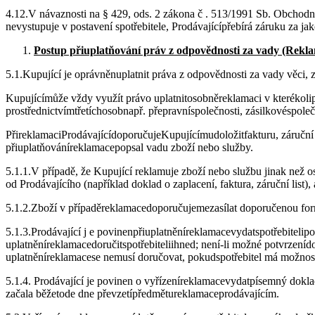
4.12.V návaznosti na § 429, ods. 2 zákona č . 513/1991 Sb. Obchodn
nevystupuje v postavení spotřebitele, Prodávajícípřebírá záruku za j
Postup přiuplatňování práv z odpovědnosti za vady (Rekl
5.1.Kupující je oprávněnuplatnit práva z odpovědnosti za vady věci, z
Kupujícímůže vždy využít právo uplatnitosobněreklamaci v kterékoli
prostřednictvímtřetíchosobnapř. přepravníspolečnosti, zásilkovéspole
PřireklamaciProdávajícídoporučujeKupujícímudoložitfakturu, záruční
přiuplatňováníreklamacepopsal vadu zboží nebo služby.
5.1.1.V případě, že Kupující reklamuje zboží nebo službu jinak než 
od Prodávajícího (například doklad o zaplacení, faktura, záruční list
5.1.2.Zboží v případěreklamacedoporučujemezasílat doporučenou form
5.1.3.Prodávající j e povinenpřiuplatněníreklamacevydatspotřebitelip
uplatněníreklamacedoručitspotřebiteliihned; není-li možné potvrzeníd
uplatněníreklamacese nemusí doručovat, pokudspotřebitel má možno
5.1.4. Prodávající je povinen o vyřízeníreklamacevydatpísemný dokla
začala běžetode dne převzetípředmětureklamaceprodávajícím.