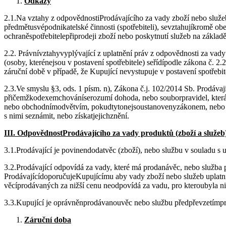
Odkazy
2.1.Na vztahy z odpovědnostiProdávajícího za vady zboží nebo služe
předmětusvépodnikatelské činnosti (spotřebiteli), sevztahujíkromě o
ochraněspotřebitelepřiprodeji zboží nebo poskytnutí služeb na zákl
2.2. Právnívztahyvyplývající z uplatnění práv z odpovědnosti za vady
(osoby, kterénejsou v postavení spotřebitele) seřídípodle zákona č.
záruční době v případě, že Kupující nevystupuje v postavení spotřebit
2.3.Ve smyslu §3, ods. 1 písm. n), Zákona č.j. 102/2014 Sb. Prodávaj
přičemžkodexemchováníserozumí dohoda, nebo souborpravidel, která
nebo obchodnímodvětvím, pokudtytonejsoustanovenyzákonem, nebo ji
s nimi seznámit, nebo získatjejichznění.
III. OdpovědnostProdávajícího za vady produktů (zboží a služeb
3.1.Prodávající je povinendodatvěc (zboží), nebo službu v souladu s 
3.2.Prodávající odpovídá za vady, které má prodanávěc, nebo služba p
ProdávajícídoporučujeKupujícímu aby vady zboží nebo služeb uplatni
věcíprodávaných za nižší cenu neodpovídá za vadu, pro kteroubyla ni
3.3.Kupující je oprávněnprodávanouvěc nebo službu předpřevzetímp
Záruční doba