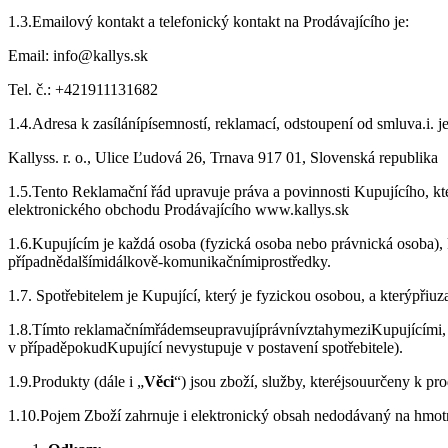
1.3.Emailový kontakt a telefonický kontakt na Prodávajícího je:
Email: info@kallys.sk
Tel. č.: +421911131682
1.4.Adresa k zasílánípísemností, reklamací, odstoupení od smluva.i. je
Kallyss. r. o., Ulice Ľudová 26, Trnava 917 01, Slovenská republika
1.5.Tento Reklamační řád upravuje práva a povinnosti Kupujícího, kt
elektronického obchodu Prodávajícího www.kallys.sk
1.6.Kupujícím je každá osoba (fyzická osoba nebo právnická osoba),
případnědalšímidálkově-komunikačnímiprostředky.
1.7. Spotřebitelem je Kupující, který je fyzickou osobou, a kterýpř
1.8.Tímto reklamačnímřádemseupravujíprávnívztahymeziKupujícími, kt
v případěpokudKupující nevystupuje v postavení spotřebitele).
1.9.Produkty (dále i „
Věci
“) jsou zboží, služby, kteréjsouurčeny k p
1.10.Pojem Zboží zahrnuje i elektronický obsah nedodávaný na hmot