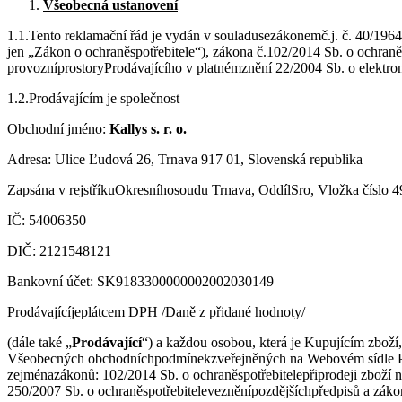
Všeobecná ustanovení
1.1.Tento reklamační řád je vydán v souladusezákonemč.j. č. 40/196
jen „Zákon o ochraněspotřebitele“), zákona č.102/2014 Sb. o ochra
provozníprostoryProdávajícího v platnémznění 22/2004 Sb. o elektro
1.2.Prodávajícím je společnost
Obchodní jméno:
Kallys s. r. o.
Adresa: Ulice Ľudová 26, Trnava 917 01, Slovenská republika
Zapsána v rejstříkuOkresníhosoudu Trnava, OddílSro, Vložka číslo 
IČ: 54006350
DIČ: 2121548121
Bankovní účet: SK9183300000002002030149
Prodávajícíjeplátcem DPH /Daně z přidané hodnoty/
(dále také „
Prodávající
“) a každou osobou, která je Kupujícím zboží
Všeobecných obchodníchpodmínekzveřejněných na Webovém sídle Prodá
zejménazákonů: 102/2014 Sb. o ochraněspotřebitelepřiprodeji zboží
250/2007 Sb. o ochraněspotřebitelevezněnípozdějšíchpředpisů a zák