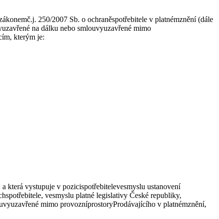
ákonemč.j. 250/2007 Sb. o ochraněspotřebitele v platnémznění (dále
ouvyuzavřené na dálku nebo smlouvyuzavřené mimo
ím, kterým je:
a která vystupuje v pozicispotřebitelevesmyslu ustanovení
otřebitele, vesmyslu platné legislativy České republiky,
ouvyuzavřené mimo provozníprostoryProdávajícího v platnémznění,