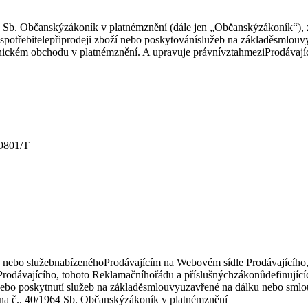
4 Sb. Občanskýzákoník v platnémznění (dále jen „Občanskýzákoník“), z
něspotřebitelepřiprodeji zboží nebo poskytováníslužeb na základěsml
nickém obchodu v platnémznění. A upravuje právnívztahmeziProdávajíc
49801/T
, nebo služebnabízenéhoProdávajícím na Webovém sídle Prodávajícího, 
vajícího, tohoto Reklamačníhořádu a příslušnýchzákonůdefinujícíchsp
 nebo poskytnutí služeb na základěsmlouvyuzavřené na dálku nebo sml
ona č.. 40/1964 Sb. Občanskýzákoník v platnémznění