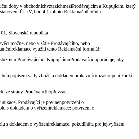
áruční doby v obchodníchvztazíchmeziProdávajícím a Kupujícím, který
 ustanovení Čl. IV, bod 4.1 tohoto Reklamačníhořádu.
7 01, Slovenská republika
evěci možné, nebo v sídle Prodávajícího, nebo
latněníreklamace využili tento Reklamační formulář.
 služby u Prodávajícího. KupujícímuProdávajícídoporučuje, aby
etailnímpopisem vady zboží, a doklademprokazujícímzakoupení zboží
e ze strany Prodávajícíhopřevzata.
unikace, Prodávající je povinenpotvrzení o
polu s dokladem o vyřízeníreklamace; potvrzení o
lu s dokladem o vyřízeníreklamace, pokudlhůta pro jejívyřízení