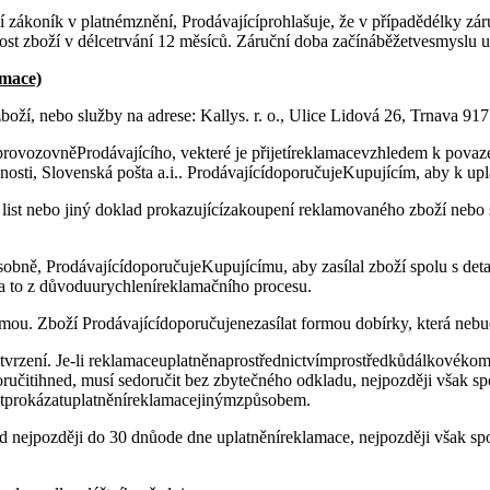
í zákoník v platnémznění, Prodávajícíprohlašuje, že v případědélky z
akost zboží v délcetrvání 12 měsíců. Záruční doba začínáběžetvesmyslu
amace)
boží, nebo služby na adrese: Kallys. r. o., Ulice Lidová 26, Trnava 91
provozovněProdávajícího, vekteré je přijetíreklamacevzhledem k povaz
čnosti, Slovenská pošta a.i.. ProdávajícídoporučujeKupujícím, aby k up
 list nebo jiný doklad prokazujícízakoupení reklamovaného zboží nebo
osobně, ProdávajícídoporučujeKupujícímu, aby zasílal zboží spolu s d
), a to z důvoduurychleníreklamačního procesu.
ou. Zboží Prodávajícídoporučujenezasílat formou dobírky, která nebud
otvrzení. Je-li reklamaceuplatněnaprostřednictvímprostředkůdálkovékom
oručitihned, musí sedoručit bez zbytečného odkladu, nejpozději však s
stprokázatuplatněníreklamacejinýmzpůsobem.
d nejpozději do 30 dnůode dne uplatněníreklamace, nejpozději však spo