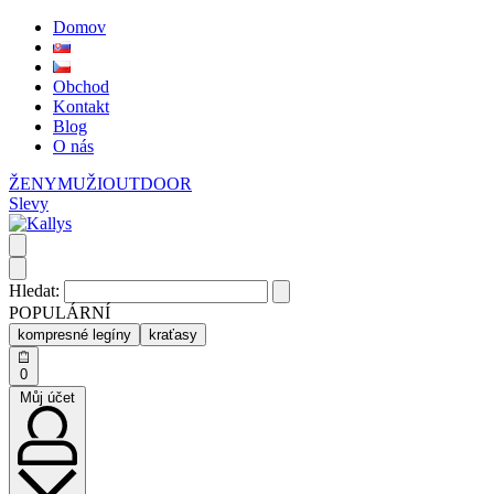
Domov
Obchod
Kontakt
Blog
O nás
ŽENY
MUŽI
OUTDOOR
Slevy
Hledat:
POPULÁRNÍ
kompresné legíny
kraťasy
0
Můj účet