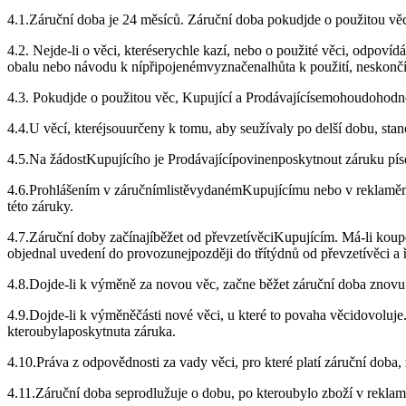
4.1.Záruční doba je 24 měsíců. Záruční doba pokudjde o použitou věc
4.2. Nejde-li o věci, kteréserychle kazí, nebo o použité věci, odpoví
obalu nebo návodu k nípřipojenémvyznačenalhůta k použití, neskončí 
4.3. Pokudjde o použitou věc, Kupující a Prodávajícísemohoudohodnout
4.4.U věcí, kteréjsouurčeny k tomu, aby seužívaly po delší dobu, sta
4.5.Na žádostKupujícího je Prodávajícípovinenposkytnout záruku píse
4.6.Prohlášením v záručnímlistěvydanémKupujícímu nebo v reklaměmů
této záruky.
4.7.Záruční doby začínajíběžet od převzetívěciKupujícím. Má-li kou
objednal uvedení do provozunejpozději do třítýdnů od převzetívěci a 
4.8.Dojde-li k výměně za novou věc, začne běžet záruční doba znovu 
4.9.Dojde-li k výměněčásti nové věci, u které to povaha věcidovoluje
kteroubylaposkytnuta záruka.
4.10.Práva z odpovědnosti za vady věci, pro které platí záruční doba
4.11.Záruční doba seprodlužuje o dobu, po kteroubylo zboží v reklama