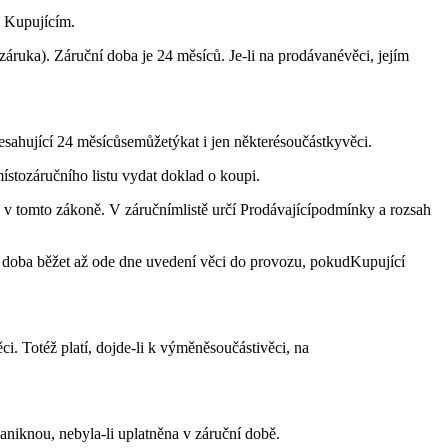
y Kupujícím.
záruka). Záruční doba je 24 měsíců. Je-li na prodávanévěci, jejím
řesahující 24 měsícůsemůžetýkat i jen některésoučástkyvěci.
stozáručního listu vydat doklad o koupi.
v tomto zákoně. V záručnímlistě určí Prodávajícípodmínky a rozsah
í doba běžet až ode dne uvedení věci do provozu, pokudKupující
i. Totéž platí, dojde-li k výměněsoučástivěci, na
aniknou, nebyla-li uplatněna v záruční době.