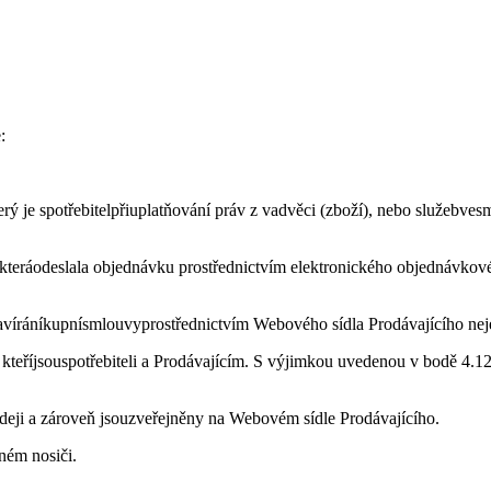
:
erý je spotřebitelpřiuplatňování práv z vadvěci (zboží), nebo služebv
 kteráodeslala objednávku prostřednictvím elektronického objednávkov
iuzavíráníkupnísmlouvyprostřednictvím Webového sídla Prodávajícího ne
eříjsouspotřebiteli a Prodávajícím. S výjimkou uvedenou v bodě 4.12
rodeji a zároveň jsouzveřejněny na Webovém sídle Prodávajícího.
ném nosiči.