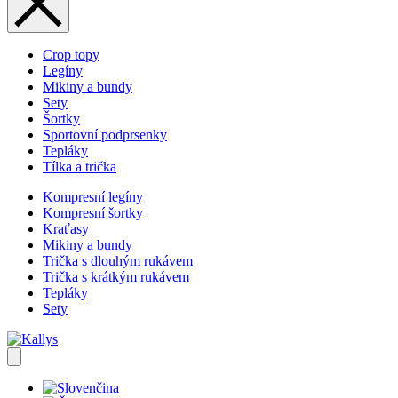
Crop topy
Legíny
Mikiny a bundy
Sety
Šortky
Sportovní podprsenky
Tepláky
Tílka a trička
Kompresní legíny
Kompresní šortky
Kraťasy
Mikiny a bundy
Trička s dlouhým rukávem
Trička s krátkým rukávem
Tepláky
Sety