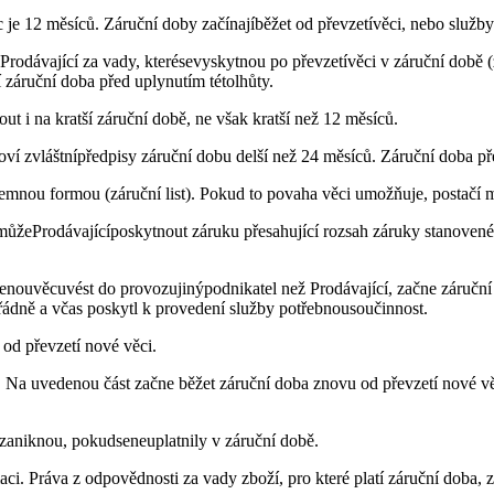
 je 12 měsíců. Záruční doby začínajíběžet od převzetívěci, nebo služb
dáProdávající za vady, kterésevyskytnou po převzetívěci v záruční době (
záruční doba před uplynutím tétolhůty.
 i na kratší záruční době, ne však kratší než 12 měsíců.
noví zvláštnípředpisy záruční dobu delší než 24 měsíců. Záruční doba p
mnou formou (záruční list). Pokud to povaha věci umožňuje, postačí mí
žeProdávajícíposkytnout záruku přesahující rozsah záruky stanovené 
penouvěcuvést do provozujinýpodnikatel než Prodávající, začne záručn
řádně a včas poskytl k provedení služby potřebnousoučinnost.
od převzetí nové věci.
. Na uvedenou část začne běžet záruční doba znovu od převzetí nové věc
, zaniknou, pokudseneuplatnily v záruční době.
ci. Práva z odpovědnosti za vady zboží, pro které platí záruční doba, z