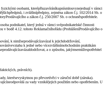
 fyzickými osobami, kterépřiuzavíráníkupnísmlouvynejednají v rámci
šíchpředpisů, i zvláštnípředpisy, zejména zákon č.j. 102/2014 Sb. o
ryProdávajícího a zákon č.j. 250/2007 Sb. o ochraněspotřebitele.
osoba podnikatel, který jedná v rámci svépodnikatelské činnosti
nou v bodě 4.12. tohoto Reklamačníhořádu (ProhlášeníProdávajícího o
hování, k nimžseprodávajícízavázal k jejichdodržování,
hovánívevztahu k jedné nebo vícezvláštnímobchodním praktikám
prodávajícízavázaldodržovat, a o způsobu, jakýmsemůžespotřebitel
faktických, právních).
ady, kterésevyskytnou po převzetívěci v záruční době (záruka).
vajícíneodpovídá za vady vznikléjejich použitím nebo opotřebením. U