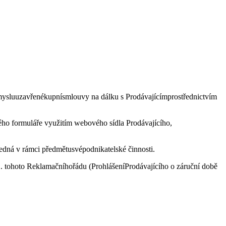
esmysluuzavřenékupnísmlouvy na dálku s Prodávajícímprostřednictvím
ého formuláře využitím webového sídla Prodávajícího,
jedná v rámci předmětusvépodnikatelské činnosti.
. tohoto Reklamačníhořádu (ProhlášeníProdávajícího o záruční době