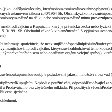
b (jako i dalšíprávnívztahy, kterémohouzesmluvníhovztahuvyplynout) s
becných ustanovení zákona č.40/1964 Sb. Občanskýzákoníkvezněnípozděj
aděsmlouvyuzavřené na dálku nebo smlouvyuzavřené mimo provozníprosto
 meziProdávajícím a Kupujícím, který je právnická osoba nebo fyzická 
 2.2. 513/1991 Sb. Obchodní zákoník v platnémznění. S výjimkou uvede
ele).
ící informuje spotřebitele, že neexistujížádnéspeciálnípříslušnékodexyc
vymezujíchováníprodávajícího, kterýsezavázaldodržovat tento kodexc
nýmprávnímpředpisem nebo opatřením orgánu veřejné správy), kterése
)
uzavřenoukupnísmlouvout.j. v požadované jakosti, množství a bez vad (
řipřevzetíKupujícím. Nejde-li o použité věci, odpovídáProdávající za v
l u Prodávajícího bez zbytečného odkladu. Při použitých věcechProdá
žší cena sjednána.
rohlédnout.