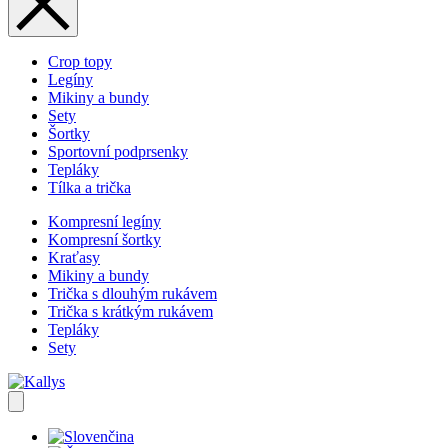
Crop topy
Legíny
Mikiny a bundy
Sety
Šortky
Sportovní podprsenky
Tepláky
Tílka a trička
Kompresní legíny
Kompresní šortky
Kraťasy
Mikiny a bundy
Trička s dlouhým rukávem
Trička s krátkým rukávem
Tepláky
Sety