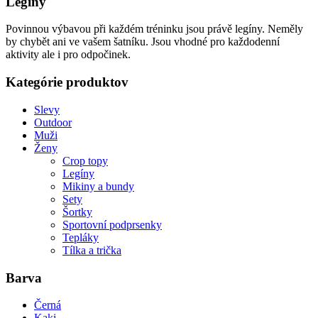
Legíny
Povinnou výbavou při každém tréninku jsou právě legíny. Neměly
by chybět ani ve vašem šatníku. Jsou vhodné pro každodenní
aktivity ale i pro odpočinek.
Kategórie produktov
Slevy
Outdoor
Muži
Ženy
Crop topy
Legíny
Mikiny a bundy
Sety
Šortky
Sportovní podprsenky
Tepláky
Tílka a trička
Barva
Černá
Kaki