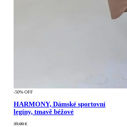
-50% OFF
HARMONY, Dámské sportovní
legíny, tmavě béžové
39.00
€