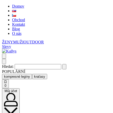
Domov
Obchod
Kontakt
Blog
O nás
ŽENY
MUŽI
OUTDOOR
Slevy
Hledat:
POPULÁRNÍ
kompresné legíny
kraťasy
0
Můj účet