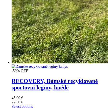
-50% OFF
RECOVERY, Dámské recyklované
sportovní legíny, hnědé
45.00
€
22.50
€
Select options