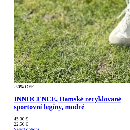
-50% OFF
INNOCENCE, Dámské recyklované
sportovní legíny, modré
45.00
€
22.50
€
Select options