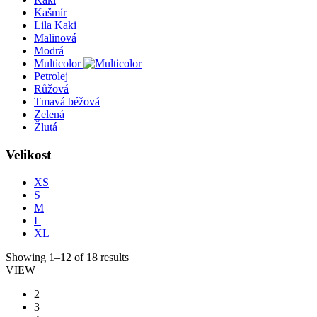
Kašmír
Lila Kaki
Malinová
Modrá
Multicolor
Petrolej
Růžová
Tmavá béžová
Zelená
Žlutá
Velikost
XS
S
M
L
XL
Showing 1–12 of 18 results
VIEW
2
3