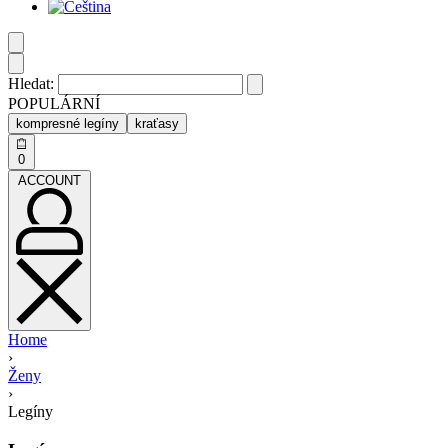
Hledat:
POPULÁRNÍ
kompresné legíny
kraťasy
0
ACCOUNT
Home
›
Ženy
›
Legíny