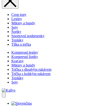
Crop topy
Legíny
Mikiny a bundy
Sety
Šortky
Sportovní podprsenky
Tepláky
Tílka a trička
Kompresní legíny
Kompresní šortky
Kraťasy
Mikiny a bundy
Trička s dlouhým rukávem
Trička s krátkým rukávem
Tepláky
Sety