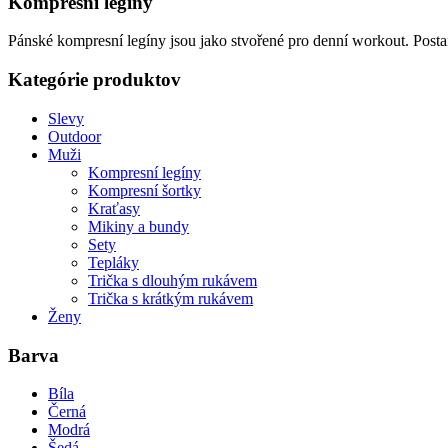
Kompresní legíny
Pánské kompresní legíny jsou jako stvořené pro denní workout. Postara
Kategórie produktov
Slevy
Outdoor
Muži
Kompresní legíny
Kompresní šortky
Kraťasy
Mikiny a bundy
Sety
Tepláky
Trička s dlouhým rukávem
Trička s krátkým rukávem
Ženy
Barva
Bíla
Černá
Modrá
Šedá