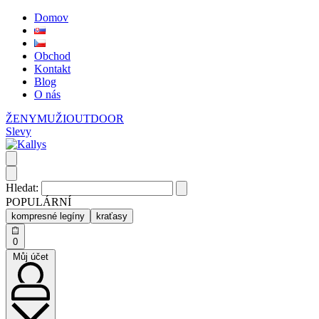
Domov
Obchod
Kontakt
Blog
O nás
ŽENY
MUŽI
OUTDOOR
Slevy
Hledat:
POPULÁRNÍ
kompresné legíny
kraťasy
0
Můj účet