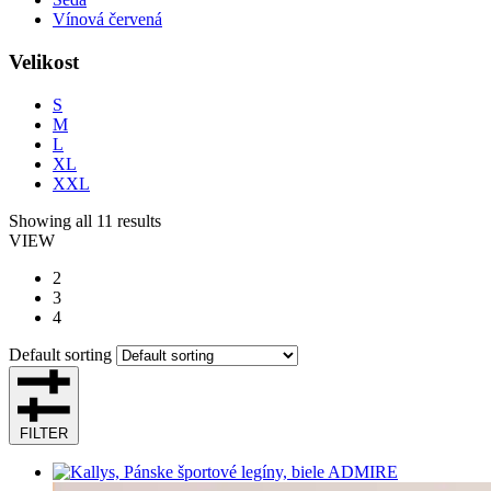
Vínová červená
Velikost
S
M
L
XL
XXL
Showing all 11 results
VIEW
2
3
4
Default sorting
FILTER