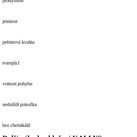
prodyšnost
jemnost
prémiová kvalita
tvarujúcí
volnost pohybu
nedráždí pokožku
bez chemikálií