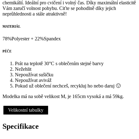
chemikálií. Ideální pro cvičení i volný čas. Díky maximální elasticitě
Vám zaručí volnost pohybu. Ciťte se pohodlně díky jejich
neprůhlednosti a stále atraktivně!
MATERIÁL
78%Polyester + 22%Spandex
PÉČE
Prát na teplotě 30°C s oblečením stejné barvy
Nežehlit
Nepoužívat sušičku
Nepoužívat aviváž
Pokud už oblečení nechceš, recykluj ho nebo daruj 🙂
Modelka má na sobě velikost M, je 165cm vysoká a má 59kg.
Velikostní tabulky
Specifikace