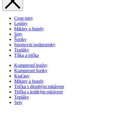
Crop topy
Legíny
Mikiny a bundy
Sety
Šortky
Sportovní podprsenky
Tepláky
Tílka a trička
Kompresní legíny
Kompresní šortky
Kraťasy
Mikiny a bundy
Trička s dlouhým rukávem
Trička s krátkým rukávem
Tepláky
Sety