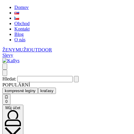
Domov
Obchod
Kontakt
Blog
O nás
ŽENY
MUŽI
OUTDOOR
Slevy
Hledat:
POPULÁRNÍ
kompresné legíny
kraťasy
0
Můj účet