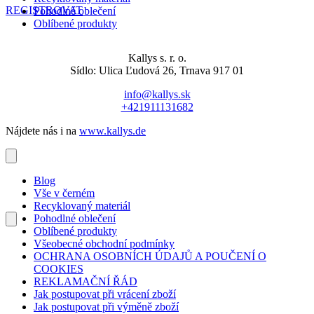
REGISTROVAT
Pohodlné oblečení
Oblíbené produkty
Kallys s. r. o.
Sídlo: Ulica Ľudová 26, Trnava 917 01
info@kallys.sk
+421911131682
Nájdete nás i na
www.kallys.de
Blog
Vše v černém
Recyklovaný materiál
Pohodlné oblečení
Oblíbené produkty
Všeobecné obchodní podmínky
OCHRANA OSOBNÍCH ÚDAJŮ A POUČENÍ O
COOKIES
REKLAMAČNÍ ŘÁD
Jak postupovat při vrácení zboží
Jak postupovat při výměně zboží