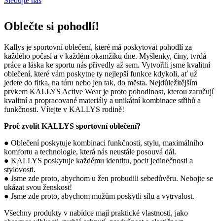
Sledujte nás
Oblečte si pohodlí!
Kallys je sportovní oblečení, které má poskytovat pohodlí za
každého počasí a v každém okamžiku dne. Myšlenky, činy, tvrdá
práce a láska ke sportu nás přivedly až sem. Vytvořili jsme kvalitní
oblečení, které vám poskytne ty nejlepší funkce kdykoli, ať už
jedete do fitka, na túru nebo jen tak, do města. Nejdůležitějším
prvkem KALLYS Active Wear je proto pohodlnost, kterou zaručují
kvalitní a propracované materiály a unikátní kombinace střihů a
funkčnosti. Vítejte v KALLYS rodině!
Proč zvolit KALLYS sportovní oblečení?
● Oblečení poskytuje kombinaci funkčnosti, stylu, maximálního
komfortu a technologie, která nás neustále posouvá dál.
● KALLYS poskytuje každému identitu, pocit jedinečnosti a
stylovosti.
● Jsme zde proto, abychom u žen probudili sebedůvěru. Nebojte se
ukázat svou ženskost!
● Jsme zde proto, abychom mužům poskytli sílu a vytrvalost.
Všechny produkty v nabídce mají praktické vlastnosti, jako