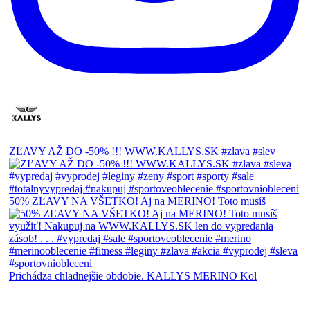
ZĽAVY AŽ DO -50% !!! WWW.KALLYS.SK #zlava #slev
50% ZĽAVY NA VŠETKO! Aj na MERINO! Toto musíš
Prichádza chladnejšie obdobie. KALLYS MERINO Kol