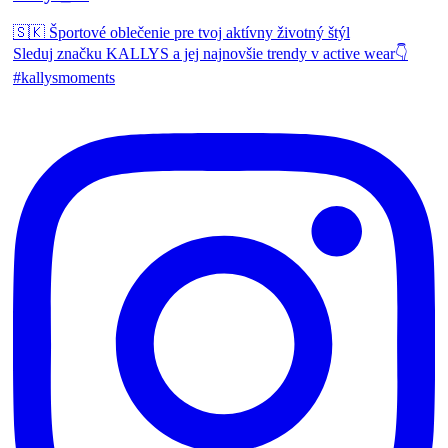
🇸🇰 Športové oblečenie pre tvoj aktívny životný štýl
Sleduj značku KALLYS a jej najnovšie trendy v active wear👇
#kallysmoments