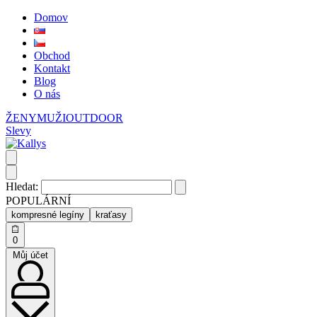
Domov
Obchod
Kontakt
Blog
O nás
ŽENY
MUŽI
OUTDOOR
Slevy
Hledat:
POPULÁRNÍ
kompresné legíny
kraťasy
0
Můj účet