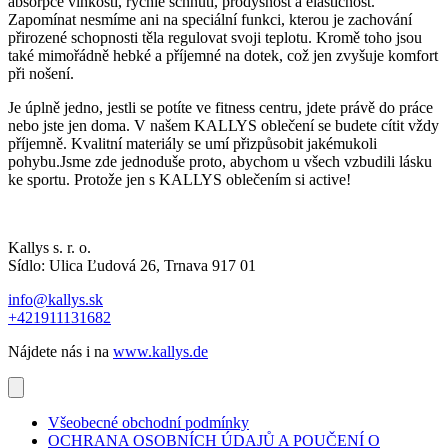
absorpce vlhkosti, rychlé schnutí, prodyšnost a elastičnost.
Zapomínat nesmíme ani na speciální funkci, kterou je zachování
přirozené schopnosti těla regulovat svoji teplotu. Kromě toho jsou
také mimořádně hebké a příjemné na dotek, což jen zvyšuje komfort
při nošení.
Je úplně jedno, jestli se potíte ve fitness centru, jdete právě do práce
nebo jste jen doma. V našem KALLYS oblečení se budete cítit vždy
příjemně. Kvalitní materiály se umí přizpůsobit jakémukoli
pohybu.Jsme zde jednoduše proto, abychom u všech vzbudili lásku
ke sportu. Protože jen s KALLYS oblečením si active!
Kallys s. r. o.
Sídlo: Ulica Ľudová 26, Trnava 917 01
info@kallys.sk
+421911131682
Nájdete nás i na
www.kallys.de
Všeobecné obchodní podmínky
OCHRANA OSOBNÍCH ÚDAJŮ A POUČENÍ O