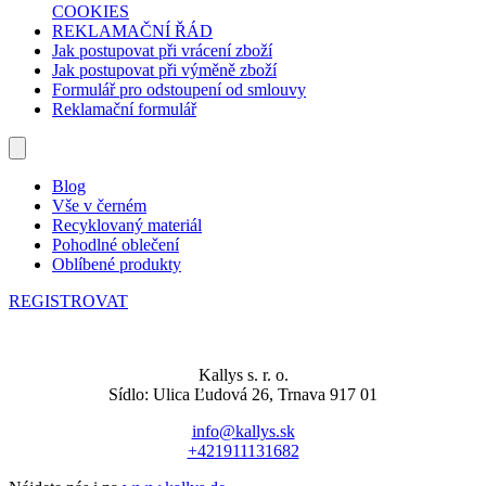
COOKIES
REKLAMAČNÍ ŘÁD
Jak postupovat při vrácení zboží
Jak postupovat při výměně zboží
Formulář pro odstoupení od smlouvy
Reklamační formulář
Blog
Vše v černém
Recyklovaný materiál
Pohodlné oblečení
Oblíbené produkty
REGISTROVAT
Kallys s. r. o.
Sídlo: Ulica Ľudová 26, Trnava 917 01
info@kallys.sk
+421911131682