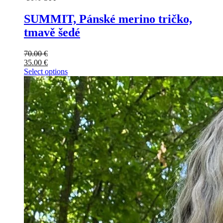
SUMMIT, Pánské merino tričko,
tmavě šedé
70.00
€
35.00
€
Select options