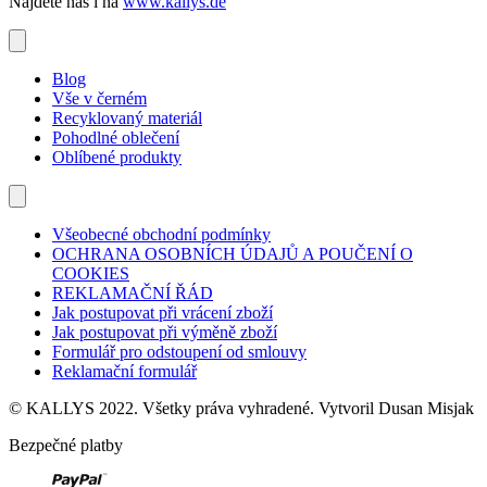
Nájdete nás i na
www.kallys.de
Blog
Vše v černém
Recyklovaný materiál
Pohodlné oblečení
Oblíbené produkty
Všeobecné obchodní podmínky
OCHRANA OSOBNÍCH ÚDAJŮ A POUČENÍ O
COOKIES
REKLAMAČNÍ ŘÁD
Jak postupovat při vrácení zboží
Jak postupovat při výměně zboží
Formulář pro odstoupení od smlouvy
Reklamační formulář
© KALLYS 2022. Všetky práva vyhradené. Vytvoril Dusan Misjak
Bezpečné platby