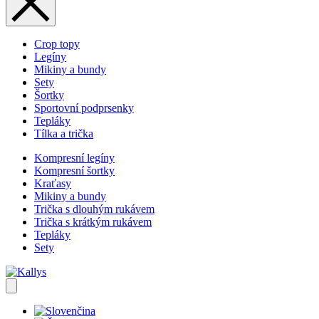
Crop topy
Legíny
Mikiny a bundy
Sety
Šortky
Sportovní podprsenky
Tepláky
Tílka a trička
Kompresní legíny
Kompresní šortky
Kraťasy
Mikiny a bundy
Trička s dlouhým rukávem
Trička s krátkým rukávem
Tepláky
Sety