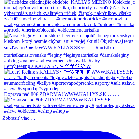
Letný feeling s KALLYS 🩷🩵💛🧡💚💜 W
Doprava nad 80€ ZDARMA! WWW.KALLYS.SK . . . . .
Zobraziť viac …