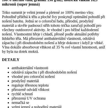
mikronů (super jemná)
Triko summit je velmi jemné a pletené ze 100% merino vlny.
Pohodlně přiléhá k tělu a ploché švy poskytují optimální pohodlí při
nošení batohu. Jedná se o celoroční řadu, přírodní, prodyšný
materiál a skvěle padnoucí střih tohoto trička zaručují pohodlí pro
všechny outdoorové aktivity. Je vhodné i pro běžné každodenní
nošení. Vlastnostmi hřeje i chladí, přesně podle aktuální potřeby
lidského těla. Má přirozené antibakteriální vlastnosti, odolává
zápachu i při dlouhodobém nošení a hřeje dokonce i když je vlhké.
Vlna dokáže absorbovat vlhkost až 35 % své vlastní hmotnosti, aniž
by byla na dotek mokrá.
DETAILY
antibakteriální vlastnosti
odolává zápachu i při dlouhodobém nošení
vhodné pro celoroční nošení
prodyšný materiál
reguluje tělesnou teplotu
přirozeně odvádí vlhkost
rychlé schnutí
přirozená UV ochrana
nemačká se
velmi jemný a pohodlný materiál