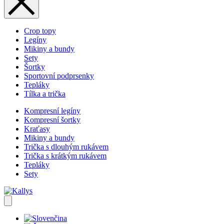
Crop topy
Legíny
Mikiny a bundy
Sety
Šortky
Sportovní podprsenky
Tepláky
Tílka a trička
Kompresní legíny
Kompresní šortky
Kraťasy
Mikiny a bundy
Trička s dlouhým rukávem
Trička s krátkým rukávem
Tepláky
Sety