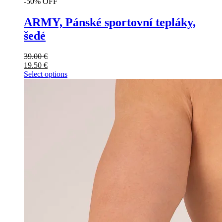
-50% OFF
ARMY, Pánské sportovní tepláky,
šedé
39.00
€
19.50
€
Select options