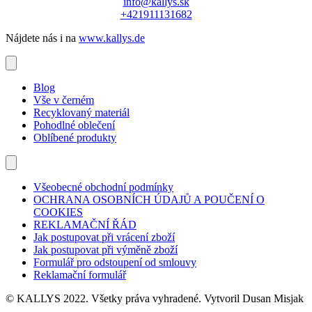
info@kallys.sk
+421911131682
Nájdete nás i na
www.kallys.de
Blog
Vše v černém
Recyklovaný materiál
Pohodlné oblečení
Oblíbené produkty
Všeobecné obchodní podmínky
OCHRANA OSOBNÍCH ÚDAJŮ A POUČENÍ O
COOKIES
REKLAMAČNÍ ŘÁD
Jak postupovat při vrácení zboží
Jak postupovat při výměně zboží
Formulář pro odstoupení od smlouvy
Reklamační formulář
© KALLYS 2022. Všetky práva vyhradené. Vytvoril Dusan Misjak