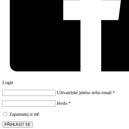
Login
Uživatelské jméno nebo email
*
Heslo
*
Zapamatuj si mě
PŘIHLÁSIT SE