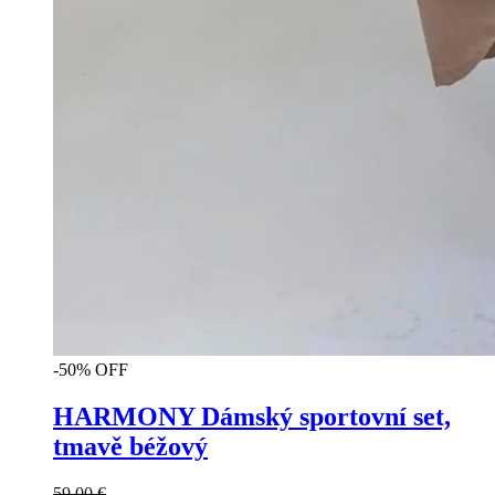
-50% OFF
HARMONY Dámský sportovní set,
tmavě béžový
59.00
€