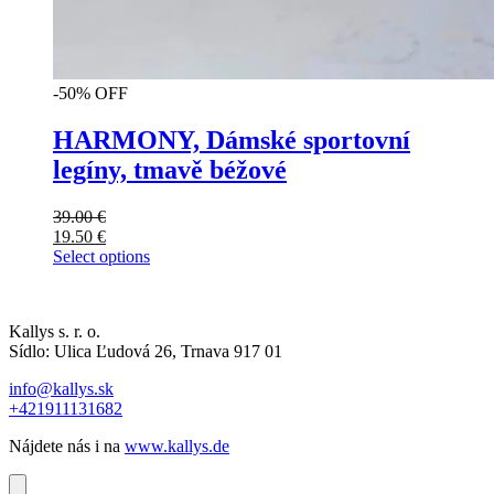
-50% OFF
HARMONY, Dámské sportovní
legíny, tmavě béžové
39.00
€
19.50
€
Select options
Kallys s. r. o.
Sídlo: Ulica Ľudová 26, Trnava 917 01
info@kallys.sk
+421911131682
Nájdete nás i na
www.kallys.de