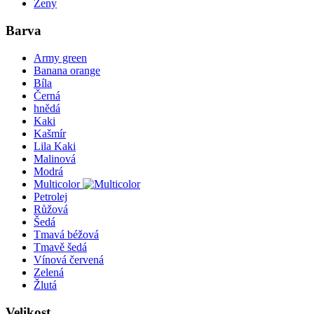
Ženy
Barva
Army green
Banana orange
Bíla
Černá
hnědá
Kaki
Kašmír
Lila Kaki
Malinová
Modrá
Multicolor
Petrolej
Růžová
Šedá
Tmavá béžová
Tmavě šedá
Vínová červená
Zelená
Žlutá
Velikost