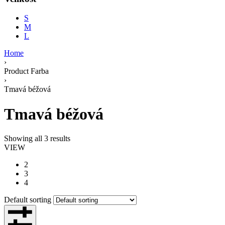
S
M
L
Home
›
Product Farba
›
Tmavá béžová
Tmavá béžová
Showing all 3 results
VIEW
2
3
4
Default sorting