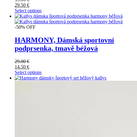
29.50
€
Select options
-50% OFF
HARMONY, Dámská sportovní
podprsenka, tmavě béžová
29.00
€
14.50
€
Select options