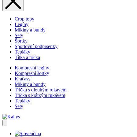
Crop topy
Legíny
Mikiny a bundy
Sety
Šortky
Sportovní podprsenky
Tepláky
Tílka a trička
Kompresní legíny
Kompresní šortky
Kraťasy
Mikiny a bundy
Trička s dlouhým rukávem
Trička s krátkým rukávem
Tepláky
Sety