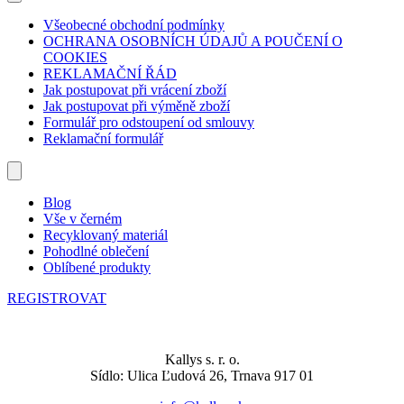
Všeobecné obchodní podmínky
OCHRANA OSOBNÍCH ÚDAJŮ A POUČENÍ O
COOKIES
REKLAMAČNÍ ŘÁD
Jak postupovat při vrácení zboží
Jak postupovat při výměně zboží
Formulář pro odstoupení od smlouvy
Reklamační formulář
Blog
Vše v černém
Recyklovaný materiál
Pohodlné oblečení
Oblíbené produkty
REGISTROVAT
Kallys s. r. o.
Sídlo: Ulica Ľudová 26, Trnava 917 01