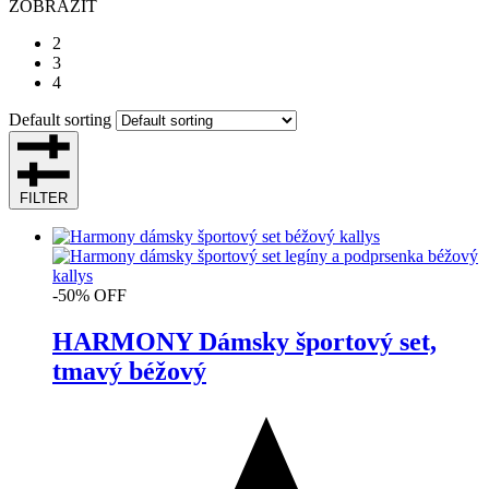
ZOBRAZIŤ
2
3
4
Default sorting
FILTER
-50% OFF
HARMONY Dámsky športový set,
tmavý béžový