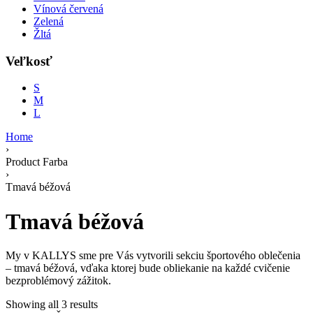
Vínová červená
Zelená
Žltá
Veľkosť
S
M
L
Home
›
Product Farba
›
Tmavá béžová
Tmavá béžová
My v KALLYS sme pre Vás vytvorili sekciu športového oblečenia
– tmavá béžová, vďaka ktorej bude obliekanie na každé cvičenie
bezproblémový zážitok.
Showing all 3 results