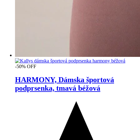
-50% OFF
HARMONY, Dámska športová
podprsenka, tmavá béžová