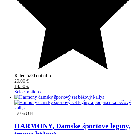
Rated
5.00
out of 5
29.00
€
14.50
€
Select options
-50% OFF
HARMONY, Dámske športové legíny,
tmavo béžové