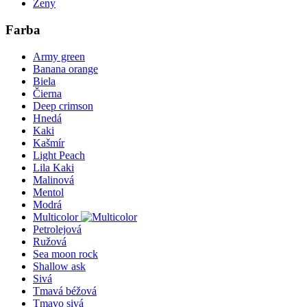
Ženy
Farba
Army green
Banana orange
Biela
Čierna
Deep crimson
Hnedá
Kaki
Kašmír
Light Peach
Lila Kaki
Malinová
Mentol
Modrá
Multicolor
Petrolejová
Ružová
Sea moon rock
Shallow ask
Sivá
Tmavá béžová
Tmavo sivá