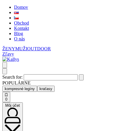
Domov
Obchod
Kontakt
Blog
O nás
ŽENY
MUŽI
OUTDOOR
Zľavy
Search for:
POPULÁRNE
kompresné legíny
kraťasy
0
Môj účet