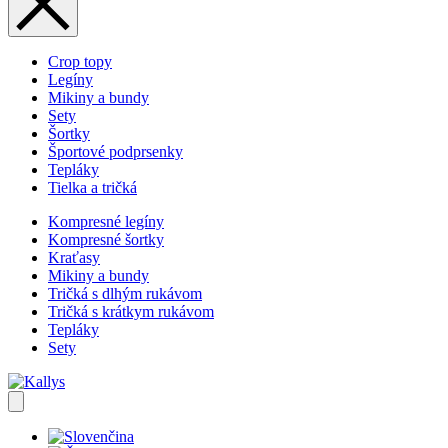
Crop topy
Legíny
Mikiny a bundy
Sety
Šortky
Športové podprsenky
Tepláky
Tielka a tričká
Kompresné legíny
Kompresné šortky
Kraťasy
Mikiny a bundy
Tričká s dlhým rukávom
Tričká s krátkym rukávom
Tepláky
Sety