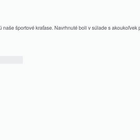
 naše športové kraťase. Navrhnuté boli v súlade s akoukoľvek po