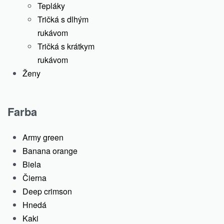
Tepláky
Tričká s dlhým
rukávom
Tričká s krátkym
rukávom
Ženy
Farba
Army green
Banana orange
Biela
Čierna
Deep crimson
Hnedá
Kaki