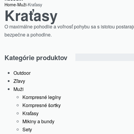
Home
›
Muži
›
Kraťasy
Kraťasy
O maximálne pohodlie a voľnosť pohybu sa s istotou postarajú
bezpečne a pohodlne.
Kategórie produktov
Showing all 5 results
Outdoor
ZOBRAZIŤ
Zľavy
2
Muži
3
Kompresné legíny
4
Kompresné šortky
Kraťasy
Default
Mikiny a bundy
sorting
Sety