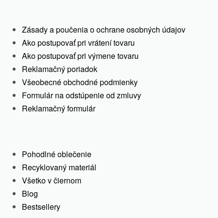
Zásady a poučenia o ochrane osobných údajov
Ako postupovať pri vrátení tovaru
Ako postupovať pri výmene tovaru
Reklamačný poriadok
Všeobecné obchodné podmienky
Formulár na odstúpenie od zmluvy
Reklamačný formulár
Rated
5.00
out of 5
35.00
€
Pohodlné oblečenie
17.50
€
Recyklovaný materiál
Select options
Všetko v čiernom
Blog
Bestsellery