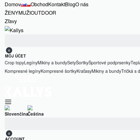
Domov
Obchod
Kontakt
Blog
O nás
ŽENY
MUŽI
OUTDOOR
Zľavy
Search
for:
0
MÔJ ÚČET
Crop topy
Legíny
Mikiny a bundy
Sety
Šortky
Športové podprsenky
Tepl
Kompresné legíny
Kompresné šortky
Kraťasy
Mikiny a bundy
Tričká s
Search
for:
0
ACCOUNT