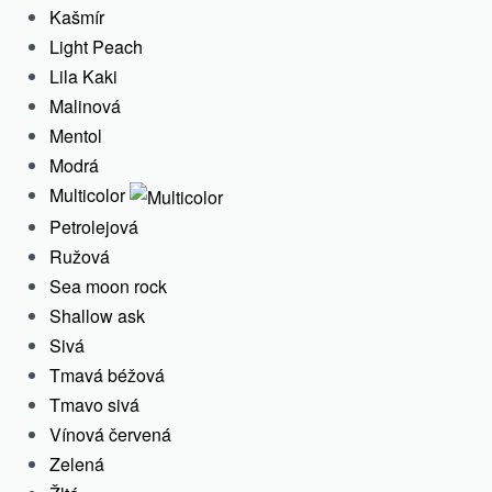
Kašmír
Light Peach
Lila Kaki
-50% OFF
Malinová
Mentol
LIBERTY, Pánske
Modrá
športové kraťase, kaki
Multicolor
Petrolejová
Ružová
Sea moon rock
Shallow ask
Sivá
Tmavá béžová
Tmavo sivá
Vínová červená
Zelená