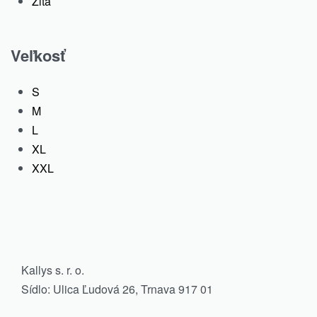
Žltá
Veľkosť
S
M
L
XL
XXL
-50% OFF
MOTION, Pánske šport
kraťase, čierne
Kallys s. r. o.
24.00
€
Sídlo: Ulica Ľudová 26, Trnava 917 01
12.00
€