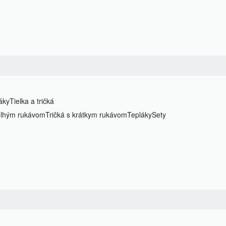
áky
Tielka a tričká
 dlhým rukávom
Tričká s krátkym rukávom
Tepláky
Sety