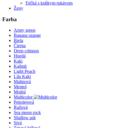
Tričká s krátkym rukávom
Ženy
Farba
Army green
Banana orange
Biela
Čierna
Deep crimson
Hnedá
Kaki
Kašmír
Light Peach
Lila Kaki
Malinová
Mentol
Modrá
Multicolor
Petrolejová
Ružová
Sea moon rock
Shallow ask
Sivá
Tmavá béžová