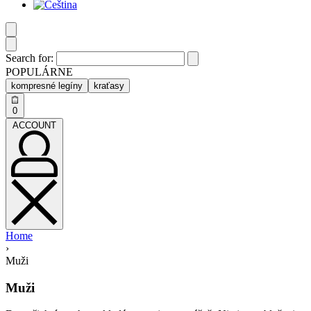
Search for:
POPULÁRNE
kompresné legíny
kraťasy
0
ACCOUNT
Home
›
Muži
Muži