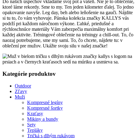
Do našich úspechov vkladáme svoj pot a vášeň. Nie je to oblečenie,
ktoré láme rekordy. Sme to my. Ten jeden kilometer ďalej. To jedno
opakovanie navyše. Leg day, beh alebo leňošenie na gauči. Nájdite
si tu to, čo vám vyhovuje. Pánska kolekcia značky KALLYS vás
podrží pri každom náročnom výkone. Ľahké, priedušné a
rýchloschnúce materiály Vám zabezpečia maximálny komfort pri
každej aktivite. Tréningové oblečenie na tréningy a chill-out. To, čo
naozaj potrebujeme, sme my sami. To, čo chcete, nájdete tu: v
oblečení pre mužov. Ukážte svoju silu v našej značke!
Kategórie produktov
Outdoor
Zľavy
Muži
Kompresné legíny
Kompresné šortky
Kraťasy
Mikiny a bundy
Sety
Tepláky
Tričká s dlhým rukávom