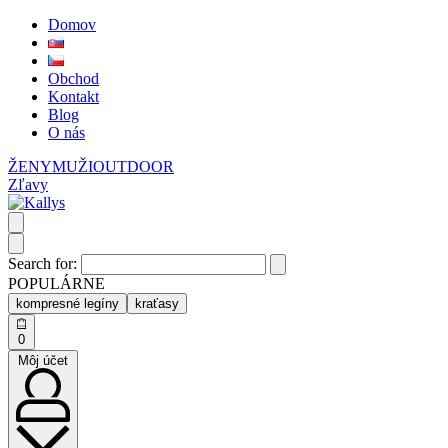
Domov
Obchod
Kontakt
Blog
O nás
ŽENY
MUŽI
OUTDOOR
Zľavy
Search for:
POPULÁRNE
kompresné legíny
kraťasy
0
Môj účet