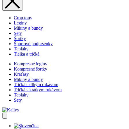
Crop topy
Legíny
Mikiny a bundy
Sety
Šortky
Športové podprsenky
Tepláky
Tielka a tričká
Kompresné legíny
Kompresné šortky
Kraťasy
Mikiny a bundy
Tričká s dlhým rukávom
Tričká s krátkym rukávom
Tepláky
Sety