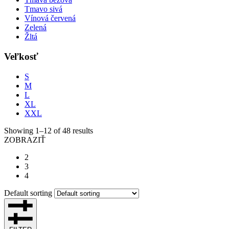
Tmavo sivá
Vínová červená
Zelená
Žltá
Veľkosť
S
M
L
XL
XXL
Showing 1–12 of 48 results
ZOBRAZIŤ
2
3
4
Default sorting