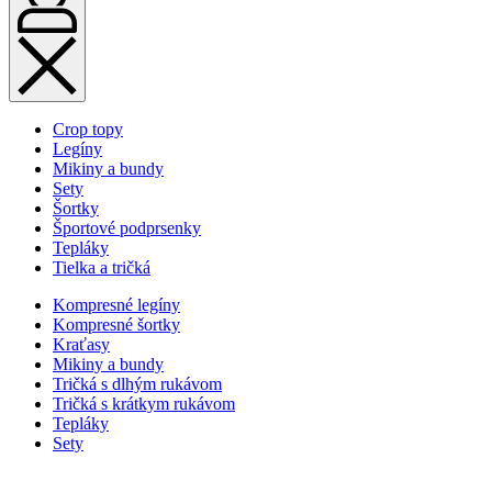
Crop topy
Legíny
Mikiny a bundy
Sety
Šortky
Športové podprsenky
Tepláky
Tielka a tričká
Kompresné legíny
Kompresné šortky
Kraťasy
Mikiny a bundy
Tričká s dlhým rukávom
Tričká s krátkym rukávom
Tepláky
Sety