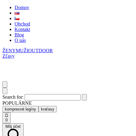
Domov
Obchod
Kontakt
Blog
O nás
ŽENY
MUŽI
OUTDOOR
Zľavy
Search for:
POPULÁRNE
kompresné legíny
kraťasy
0
Môj účet