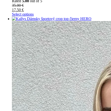
Rated
5.00
out of 5
35.00
€
17.50
€
Select options