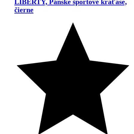
LIBERTY, Pánske športové kraťase,
čierne