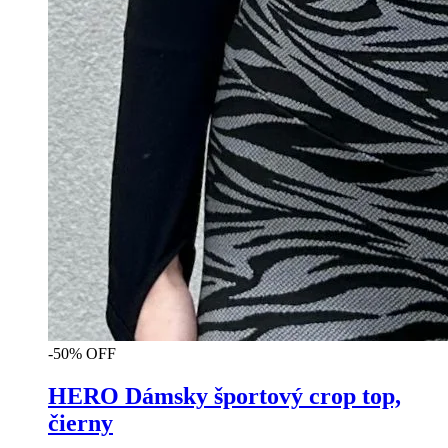
-50% OFF
HERO Dámsky športový crop top,
čierny