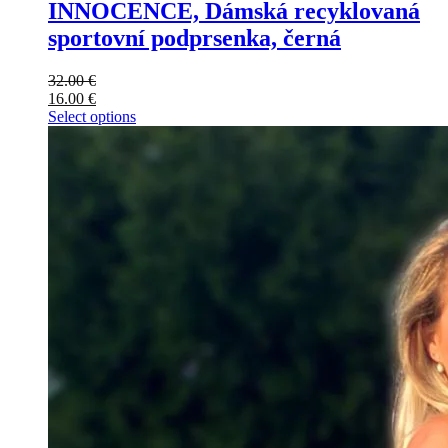
INNOCENCE, Dámská recyklovaná
sportovní podprsenka, černá
32.00
€
16.00
€
Select options