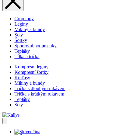
Crop topy
Legíny
Mikiny a bundy
Sety
Šortky
Sportovní podprsenky
Tepláky
Tílka a trička
Kompresní legíny
Kompresní šortky
Kraťasy
Mikiny a bundy
Trička s dlouhým rukávem
Trička s krátkým rukávem
Tepláky
Sety