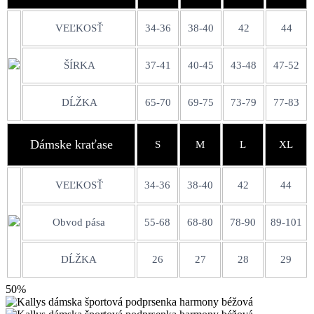
VEĽKOSŤ
34-36
38-40
42
44
ŠÍRKA
37-41
40-45
43-48
47-52
DĹŽKA
65-70
69-75
73-79
77-83
Dámske kraťase
S
M
L
XL
VEĽKOSŤ
34-36
38-40
42
44
Obvod pása
55-68
68-80
78-90
89-101
DĹŽKA
26
27
28
29
50%