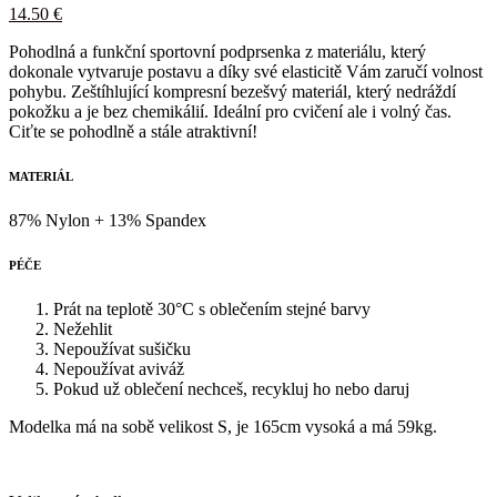
14.50
€
Pohodlná a funkční sportovní podprsenka z materiálu, který
dokonale vytvaruje postavu a díky své elasticitě Vám zaručí volnost
pohybu. Zeštíhlující kompresní bezešvý materiál, který nedráždí
pokožku a je bez chemikálií. Ideální pro cvičení ale i volný čas.
Ciťte se pohodlně a stále atraktivní!
MATERIÁL
87% Nylon + 13% Spandex
PÉČE
Prát na teplotě 30°C s oblečením stejné barvy
Nežehlit
Nepoužívat sušičku
Nepoužívat aviváž
Pokud už oblečení nechceš, recykluj ho nebo daruj
Modelka má na sobě velikost S, je 165cm vysoká a má 59kg.