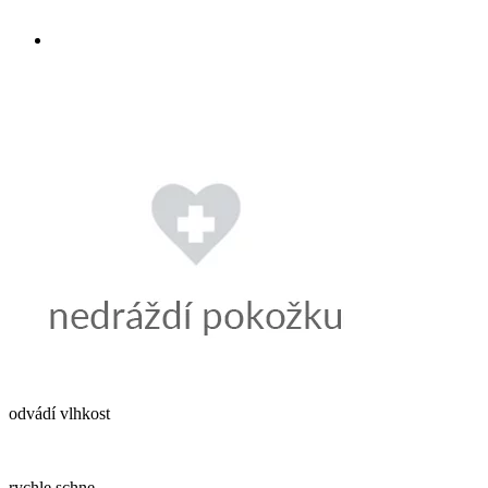
odvádí vlhkost
rychle schne