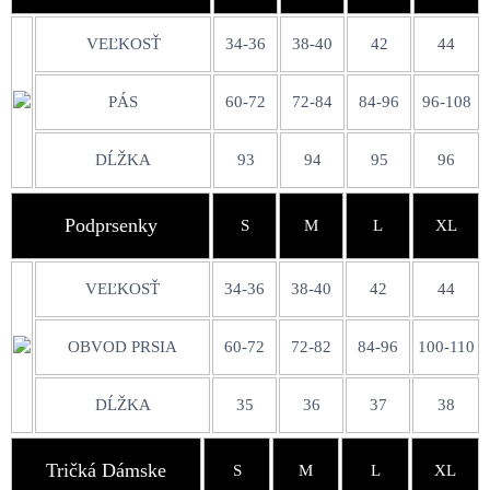
VEĽKOSŤ
34-36
38-40
42
44
PÁS
60-72
72-84
84-96
96-108
DĹŽKA
93
94
95
96
Podprsenky
S
M
L
XL
VEĽKOSŤ
34-36
38-40
42
44
OBVOD PRSIA
60-72
72-82
84-96
100-110
DĹŽKA
35
36
37
38
Tričká Dámske
S
M
L
XL