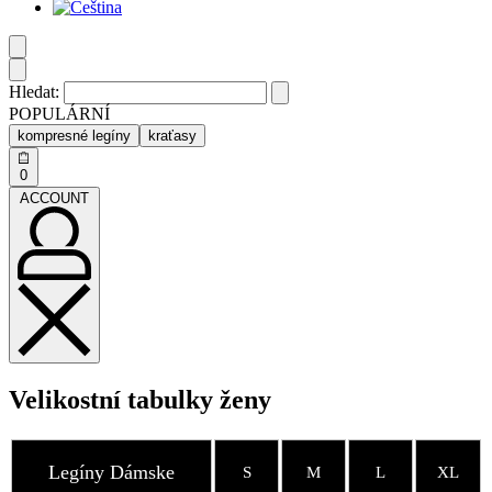
Hledat:
POPULÁRNÍ
kompresné legíny
kraťasy
0
ACCOUNT
Velikostní tabulky ženy
Legíny Dámske
S
M
L
XL