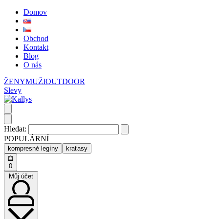
Domov
Obchod
Kontakt
Blog
O nás
ŽENY
MUŽI
OUTDOOR
Slevy
Hledat:
POPULÁRNÍ
kompresné legíny
kraťasy
0
Můj účet