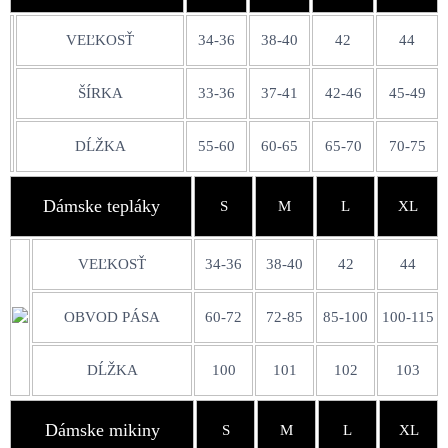
VEĽKOSŤ
34-36
38-40
42
44
ŠÍRKA
33-36
37-41
42-46
45-49
DĹŽKA
55-60
60-65
65-70
70-75
Dámske tepláky
S
M
L
XL
VEĽKOSŤ
34-36
38-40
42
44
OBVOD PÁSA
60-72
72-85
85-100
100-115
DĹŽKA
100
101
102
103
Dámske mikiny
S
M
L
XL