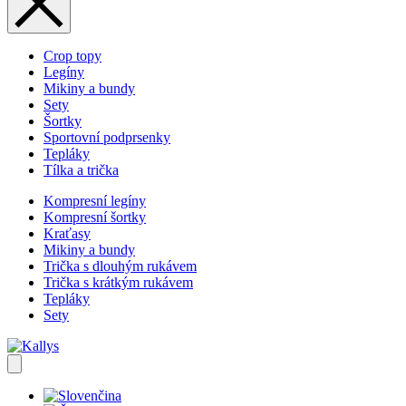
Crop topy
Legíny
Mikiny a bundy
Sety
Šortky
Sportovní podprsenky
Tepláky
Tílka a trička
Kompresní legíny
Kompresní šortky
Kraťasy
Mikiny a bundy
Trička s dlouhým rukávem
Trička s krátkým rukávem
Tepláky
Sety