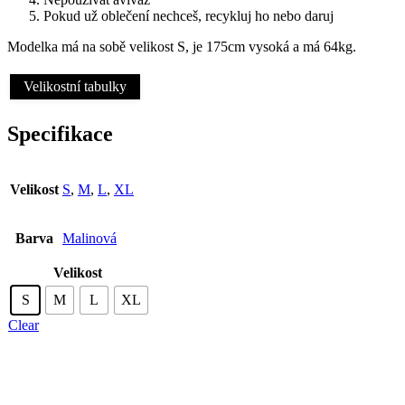
Pokud už oblečení nechceš, recykluj ho nebo daruj
Modelka má na sobě velikost S, je 175cm vysoká a má 64kg.
Velikostní tabulky
Specifikace
Velikost
S
,
M
,
L
,
XL
Barva
Malinová
Velikost
S
M
L
XL
Clear