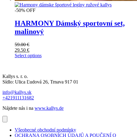
-50% OFF
HARMONY Dámský sportovní set,
malinový
59.00
€
29.50
€
Select options
Kallys s. r. o.
Sídlo: Ulica Ľudová 26, Trnava 917 01
info@kallys.sk
+421911131682
Nájdete nás i na
www.kallys.de
Všeobecné obchodní podmínky
OCHRANA OSOBNÍCH ÚDAJŮ A POUČENÍ O