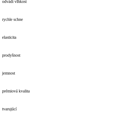
odvádí vlhkost
rychle schne
elasticita
prodyšnost
jemnost
prémiová kvalita
tvarujúcí