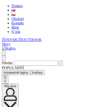
Domov
Obchod
Kontakt
Blog
O nás
ŽENY
MUŽI
OUTDOOR
Slevy
Hledat:
POPULÁRNÍ
kompresné legíny
kraťasy
0
Můj účet