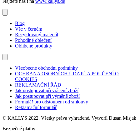
Nájdete nás i na
www.kallys.de
Blog
Vše v černém
Recyklovaný materiál
Pohodlné oblečení
Oblíbené produkty
Všeobecné obchodní podmínky
OCHRANA OSOBNÍCH ÚDAJŮ A POUČENÍ O
COOKIES
REKLAMAČNÍ ŘÁD
Jak postupovat při vrácení zboží
Jak postupovat při výměně zboží
Formulář pro odstoupení od smlouvy
Reklamační formulář
© KALLYS 2022. Všetky práva vyhradené. Vytvoril Dusan Misjak
Bezpečné platby