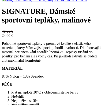
SIGNATURE, Dámské
sportovní tepláky, malinové
48.00
€
24.00
€
Pohodlné sportovní tepláky v prémiové kvalitě z elastického
materiálu, který Vám zajistí pocit pohodlí a volnosti. Dlouhotrvající
materiál bez chemikálií nedráždí pokožku. Tepláky ideální do
posilky, pro běhání ale i volný čas. Při jakékoli aktivitě se budete
cítit maximálně komfortně.
MATERIÁL
87% Nylon + 13% Spandex
PÉČE
Prát na teplotě 30°C s oblečením stejné barvy
Nežehlit
Nepoužívat sušičku
Nepoužívat aviváž