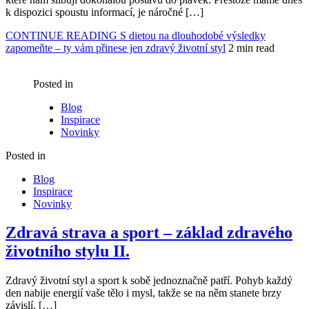
k dispozici spoustu informací, je náročné […]
CONTINUE READING
S dietou na dlouhodobé výsledky
zapomeňte – ty vám přinese jen zdravý životní styl
2 min read
Posted in
Blog
Inspirace
Novinky
Posted in
Blog
Inspirace
Novinky
Zdravá strava a sport – základ zdravého
životního stylu II.
Zdravý životní styl a sport k sobě jednoznačně patří. Pohyb každý
den nabije energií vaše tělo i mysl, takže se na něm stanete brzy
závislí. […]