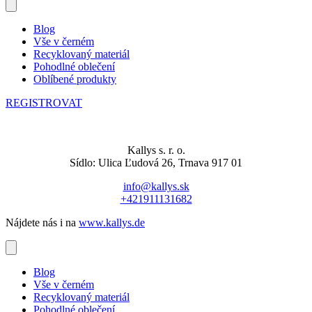
Blog
Vše v černém
Recyklovaný materiál
Pohodlné oblečení
Oblíbené produkty
REGISTROVAT
Kallys s. r. o.
Sídlo: Ulica Ľudová 26, Trnava 917 01
info@kallys.sk
+421911131682
Nájdete nás i na
www.kallys.de
Blog
Vše v černém
Recyklovaný materiál
Pohodlné oblečení