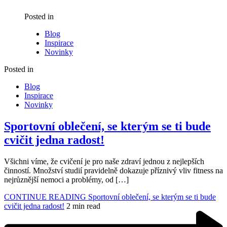
Posted in
Blog
Inspirace
Novinky
Posted in
Blog
Inspirace
Novinky
Sportovní oblečení, se kterým se ti bude
cvičit jedna radost!
Všichni víme, že cvičení je pro naše zdraví jednou z nejlepších
činností. Množství studií pravidelně dokazuje příznivý vliv fitness na
nejrůznější nemoci a problémy, od […]
CONTINUE READING
Sportovní oblečení, se kterým se ti bude
cvičit jedna radost!
2 min read