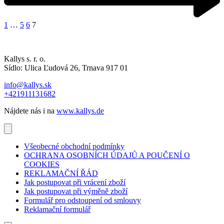
1
…
5
6
7
Kallys s. r. o.
Sídlo: Ulica Ľudová 26, Trnava 917 01
info@kallys.sk
+421911131682
Nájdete nás i na
www.kallys.de
Všeobecné obchodní podmínky
OCHRANA OSOBNÍCH ÚDAJŮ A POUČENÍ O
COOKIES
REKLAMAČNÍ ŘÁD
Jak postupovat při vrácení zboží
Jak postupovat při výměně zboží
Formulář pro odstoupení od smlouvy
Reklamační formulář