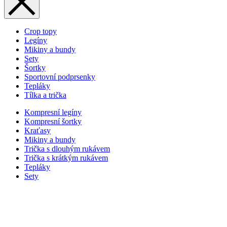
Crop topy
Legíny
Mikiny a bundy
Sety
Šortky
Sportovní podprsenky
Tepláky
Tílka a trička
Kompresní legíny
Kompresní šortky
Kraťasy
Mikiny a bundy
Trička s dlouhým rukávem
Trička s krátkým rukávem
Tepláky
Sety