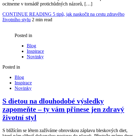
ocitneme v tornádě protichůdných názorů, […]
CONTINUE READING
5 tipů, jak naskočit na cestu zdravého
životního stylu
2 min read
Posted in
Blog
Inspirace
Novinky
Posted in
Blog
Inspirace
Novinky
S dietou na dlouhodobé výsledky
zapomeňte – ty vám přinese jen zdravý
životní styl
S blížícím se létem zažíváme obrovskou záplavu bleskových diet,
které nám slibují dokonalou postavu do plavek. Přestože máme dnes