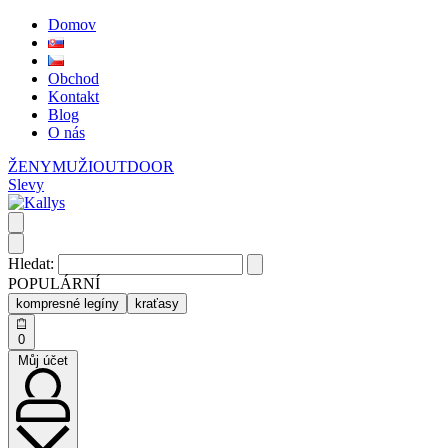
Domov
Obchod
Kontakt
Blog
O nás
ŽENY
MUŽI
OUTDOOR
Slevy
Hledat:
POPULÁRNÍ
kompresné legíny
kraťasy
0
Můj účet