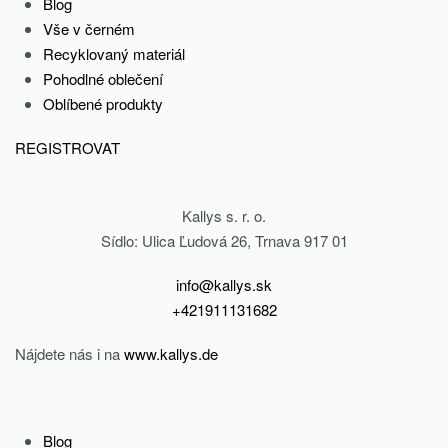
Blog
Vše v černém
Recyklovaný materiál
Pohodlné oblečení
Oblíbené produkty
REGISTROVAT
Kallys s. r. o.
Sídlo: Ulica Ľudová 26, Trnava 917 01
info@kallys.sk
+421911131682
Nájdete nás i na
www.kallys.de
Blog