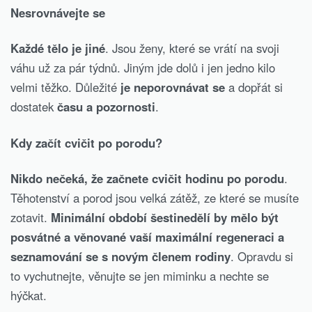
Nesrovnávejte se
Každé tělo je jiné
. Jsou ženy, které se vrátí na svoji
váhu už za pár týdnů. Jiným jde dolů i jen jedno kilo
velmi těžko. Důležité
je neporovnávat se
a dopřát si
dostatek
času a pozornosti
.
Kdy začít cvičit po porodu?
Nikdo nečeká, že začnete cvičit hodinu po porodu
.
Těhotenství a porod jsou velká zátěž, ze které se musíte
zotavit.
Minimální období šestinedělí by mělo být
posvátné a věnované vaší maximální regeneraci a
seznamování se s novým členem rodiny
. Opravdu si
to vychutnejte, věnujte se jen miminku a nechte se
hýčkat.