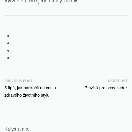
Vytvořilo přece jeden malý zázrak.
N
PREVIOUS POST
NEXT POST
Previous
Next
5 tipů, jak naskočit na cestu
7 cviků pro sexy zadek
a
post:
post:
zdravého životního stylu
v
i
g
a
c
Kallys s. r. o.