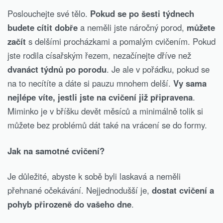
Poslouchejte své tělo.
Pokud se po šesti týdnech
budete cítit dobře
a neměli jste náročný porod,
můžete
začít
s delšími procházkami a pomalým cvičením. Pokud
jste rodila císařským řezem, nezačínejte dříve než
dvanáct týdnů po porodu
. Je ale v pořádku, pokud se
na to necítíte a dáte si pauzu mnohem delší.
Vy sama
nejlépe víte, jestli jste na cvičení již připravena
.
Miminko je v bříšku devět měsíců a minimálně tolik si
můžete bez problémů dát také na vrácení se do formy.
Jak na samotné cvičení?
Je důležité, abyste k sobě byli laskavá a neměli
přehnané očekávání. Nejjednodušší je,
dostat cvičení a
pohyb přirozeně do vašeho dne
.