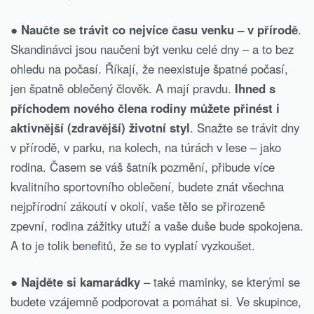
●
Naučte se trávit co nejvíce času venku – v přírodě
.
Skandinávci jsou naučeni být venku celé dny – a to bez
ohledu na počasí. Říkají, že neexistuje špatné počasí,
jen špatně oblečený člověk. A mají pravdu.
Ihned s
příchodem nového člena rodiny můžete přinést i
aktivnější (zdravější) životní styl
. Snažte se trávit dny
v přírodě, v parku, na kolech, na túrách v lese – jako
rodina. Časem se váš šatník pozmění, přibude více
kvalitního sportovního oblečení, budete znát všechna
nejpřírodní zákoutí v okolí, vaše tělo se přirozeně
zpevní, rodina zážitky utuží a vaše duše bude spokojena.
A to je tolik benefitů, že se to vyplatí vyzkoušet.
●
Najděte si kamarádky
– také maminky, se kterými se
budete vzájemně podporovat a pomáhat si. Ve skupince,