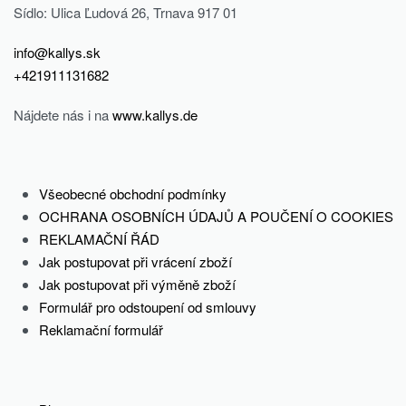
e
Sídlo: Ulica Ľudová 26, Trnava 917 01
p
info@kallys.sk
r
+421911131682
o
p
Nájdete nás i na
www.kallys.de
ř
í
s
Všeobecné obchodní podmínky
p
OCHRANA OSOBNÍCH ÚDAJŮ A POUČENÍ O COOKIES
ě
REKLAMAČNÍ ŘÁD
v
Jak postupovat při vrácení zboží
e
Jak postupovat při výměně zboží
k
Formulář pro odstoupení od smlouvy
Reklamační formulář