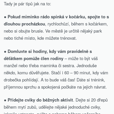
Tady je pár tipů jak na to:
● Pokud miminko rádo spinká v kočárku, spojte to s
dlouhou procházkou
, rychlochůzí, během s kočárkem,
nebo si obujte brusle. Ve městě je určitě nějaký park
nebo tiché místo, kde můžete trénovat.
●
Domluvte si hodiny, kdy vám pravidelně s
děťátkem pomůže člen rodiny
– může to být váš
manžel nebo třeba maminka či sestra. Jednoduše
někdo, komu důvěřujete. Stačí i 60 – 90 minut, kdy vám
drobečka pohlídají. A to bude váš čas! Dáte si trénink,
příjemnou sprchu a spokojená počkáte na jejich návrat.
●
Přidejte cviky do běžných aktivit
. Dejte si 20 dřepů
během mytí zubů, udělejte nějaké jednoduché cviky,