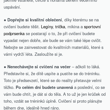
jakmile vstanete, cvičte s nohama během večerního
uspávání.
●
Dopřejte si kvalitní oblečení
, díky kterému se na
cvičení budete těšit.
Legíny
,
trička
, mikina a
sportovní
podprsenka
se postarají o to, že při cvičení budete
vypadat nejen dobře, ale bude se vám také lépe cvičit.
Nebojte se zainvestovat do kvalitních materiálů, které s
vámi vydrží léta. Zasloužíte si je.
●
Nenechávejte si cvičení na večer
– ačkoli to láká.
Představíte si, že dítě uspíte a pustíte se do tréninku.
Toto je předsevzetí, které se do reality přetavuje velmi
těžko.
Po celém dni budete unavená
a poslední, co se
vám bude chtít, je dát si do těla. A to už je jen krůček od
toho, vzdát se tréninků úplně. Cvičení si proto plánujte
během dne, ideálně hned ráno.