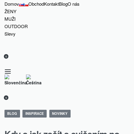
Domov
Obchod
Kontakt
Blog
O nás
ŽENY
MUŽI
OUTDOOR
Slevy
0
0
Posted
BLOG
INSPIRACE
NOVINKY
in
Kdy a jak začít s cvičením po