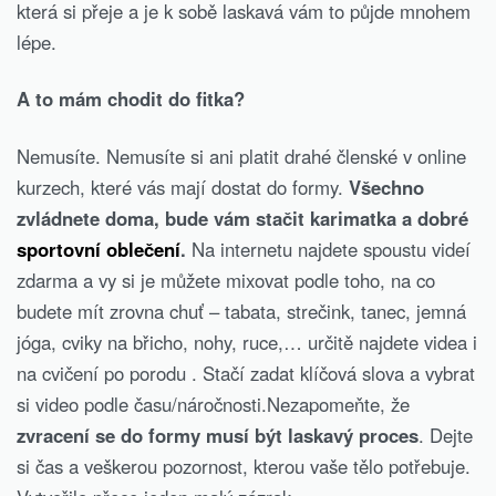
která si přeje a je k sobě laskavá vám to půjde mnohem
lépe.
A to mám chodit do fitka?
Nemusíte. Nemusíte si ani platit drahé členské v online
kurzech, které vás mají dostat do formy.
Všechno
zvládnete doma, bude vám stačit karimatka a dobré
sportovní oblečení
.
Na internetu najdete spoustu videí
zdarma a vy si je můžete mixovat podle toho, na co
budete mít zrovna chuť – tabata, strečink, tanec, jemná
jóga, cviky na břicho, nohy, ruce,… určitě najdete videa i
na cvičení po porodu . Stačí zadat klíčová slova a vybrat
si video podle času/náročnosti.Nezapomeňte, že
zvracení se do formy musí být laskavý proces
. Dejte
si čas a veškerou pozornost, kterou vaše tělo potřebuje.