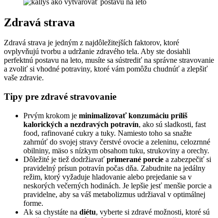
Zdravá strava
Zdravá strava je jedným z najdôležitejších faktorov, ktoré
ovplyvňujú tvorbu a udržanie zdravého tela. Aby ste dosiahli
perfektnú postavu na leto, musíte sa sústrediť na správne stravovanie
a zvoliť si vhodné potraviny, ktoré vám pomôžu chudnúť a zlepšiť
vaše zdravie.
Tipy pre zdravé stravovanie
Prvým krokom je
minimalizovať konzumáciu príliš
kalorických a nezdravých potravín
, ako sú sladkosti, fast
food, rafinované cukry a tuky. Namiesto toho sa snažte
zahrnúť do svojej stravy čerstvé ovocie a zeleninu, celozrnné
obilniny, mäso s nízkym obsahom tuku, strukoviny a orechy.
Dôležité je tiež dodržiavať
primerané porcie
a zabezpečiť si
pravidelný prísun potravín počas dňa. Zabudnite na jedálny
režim, ktorý vyžaduje hladovanie alebo prejedanie sa v
neskorých večerných hodinách. Je lepšie jesť menšie porcie a
pravidelne, aby sa váš metabolizmus udržiaval v optimálnej
forme.
Ak sa chystáte na
diétu
, vyberte si zdravé možnosti, ktoré sú