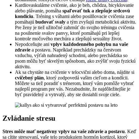
Kardiovaskulárne cvičenie, ako je beh, chôdza, bicyklovanie
alebo plávanie, pomáha
spaľovať tuk a zlepšuje srdcovú
kondíciu
. Tréning s váhami alebo posilňovacie cvičenia zase
pomáhajú
budovať svaly
a tým zvyšujú metabolickú aktivitu.
Pre ženy je tiež užitočné zahrnúť do svojho tréningu cvičenia
na posilnenie svalov panvy, ktoré pomáhajú pri lepšej
kontrole močového mechúra a zlepšujú sexuálny život.
Nepodceňujte ani
vplyv každodenného pohybu na vaše
zdravie
a postavu. Napríklad prechádzky na čerstvom
vzduchu, výťah nahradený schodmi, alebo prechádzka so
psom môžu byť skvelým spôsobom, ako zvýšiť svoju fyzickú
aktivitu.
Ak sa chystáte na cvičenie v telocvični alebo doma, nájdite si
cvičebný plán
, ktorý zodpovedá vašim cieľom a kondícii.
Môžete sa tiež poradiť s trénerom, ktorý vám pomôže vybrať
najlepší program pre vás. Nezabudnite, že najdôležitejšie je
byť pravidelný a vytrvalý, aby ste dosiahli svoje ciele.
Zvládanie stresu
Stres môže mať negatívny vplyv na vaše zdravie a postavu
. Keď
sa cítite stresovaní, vaše telo produkujem hormón kortizol, ktorý