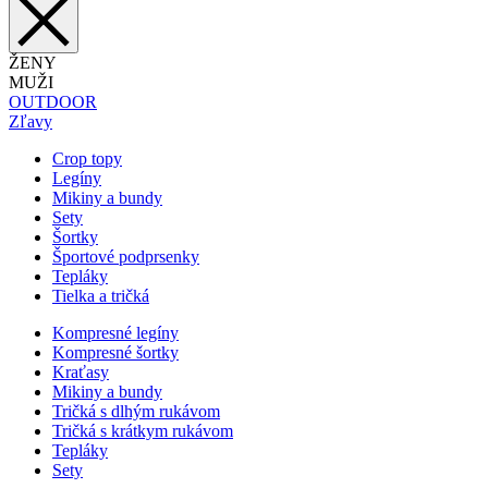
ŽENY
MUŽI
OUTDOOR
Zľavy
Crop topy
Legíny
Mikiny a bundy
Sety
Šortky
Športové podprsenky
Tepláky
Tielka a tričká
Kompresné legíny
Kompresné šortky
Kraťasy
Mikiny a bundy
Tričká s dlhým rukávom
Tričká s krátkym rukávom
Tepláky
Sety