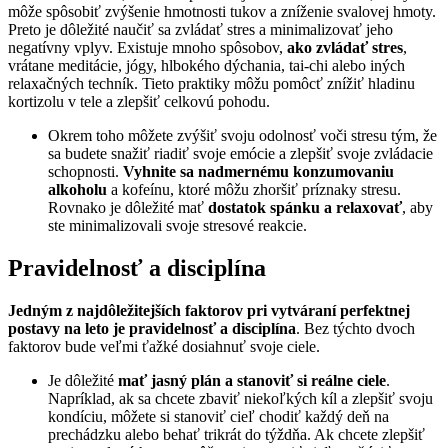
môže spôsobiť zvýšenie hmotnosti tukov a zníženie svalovej hmoty.
Preto je dôležité naučiť sa zvládať stres a minimalizovať jeho
negatívny vplyv. Existuje mnoho spôsobov,
ako zvládať stres
,
vrátane meditácie, jógy, hlbokého dýchania, tai-chi alebo iných
relaxačných techník. Tieto praktiky môžu pomôcť znížiť hladinu
kortizolu v tele a zlepšiť celkovú pohodu.
Okrem toho môžete zvýšiť svoju odolnosť voči stresu tým, že
sa budete snažiť riadiť svoje emócie a zlepšiť svoje zvládacie
schopnosti.
Vyhnite sa nadmernému konzumovaniu
alkoholu
a kofeínu, ktoré môžu zhoršiť príznaky stresu.
Rovnako je dôležité mať
dostatok spánku a relaxovať
, aby
ste minimalizovali svoje stresové reakcie.
Pravidelnosť a disciplína
Jedným z najdôležitejších faktorov pri vytváraní perfektnej
postavy na leto je pravidelnosť a disciplína
. Bez týchto dvoch
faktorov bude veľmi ťažké dosiahnuť svoje ciele.
Je dôležité
mať jasný plán a stanoviť si reálne ciele
.
Napríklad, ak sa chcete zbaviť niekoľkých kíl a zlepšiť svoju
kondíciu, môžete si stanoviť cieľ chodiť každý deň na
prechádzku alebo behať trikrát do týždňa. Ak chcete zlepšiť