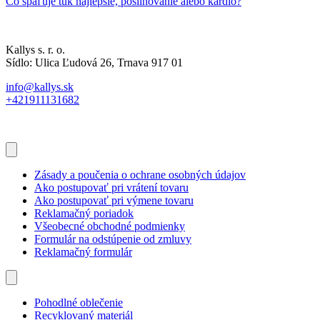
Čo spaľuje tuk najlepšie, posilňovanie alebo kardio?
Kallys s. r. o.
Sídlo: Ulica Ľudová 26, Trnava 917 01
info@kallys.sk
+421911131682
Zásady a poučenia o ochrane osobných údajov
Ako postupovať pri vrátení tovaru
Ako postupovať pri výmene tovaru
Reklamačný poriadok
Všeobecné obchodné podmienky
Formulár na odstúpenie od zmluvy
Reklamačný formulár
Pohodlné oblečenie
Recyklovaný materiál