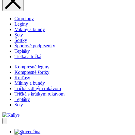
Crop topy
Legíny
Mikiny a bundy
Sety
Šortky
Športové podprsenky
Tepláky
Tielka a tričká
Kompresné legíny
Kompresné šortky
Kraťasy
Mikiny a bundy
Tričká s dlhým rukávom
Tričká s krátkym rukávom
Tepláky
Sety