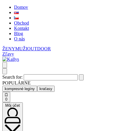
Domov
Obchod
Kontakt
Blog
O nás
ŽENY
MUŽI
OUTDOOR
Zľavy
Search for:
POPULÁRNE
kompresné legíny
kraťasy
0
Môj účet