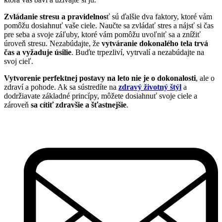
Zvládanie stresu a pravidelnos
ť sú ďalšie dva faktory, ktoré vám
pomôžu dosiahnuť vaše ciele. Naučte sa zvládať stres a nájsť si čas
pre seba a svoje záľuby, ktoré vám pomôžu uvoľniť sa a znížiť
úroveň stresu. Nezabúdajte, že
vytváranie dokonalého tela trvá
čas a vyžaduje úsilie
. Buďte trpezliví, vytrvalí a nezabúdajte na
svoj cieľ.
Vytvorenie perfektnej postavy na leto nie je o dokonalosti
, ale o
zdraví a pohode. Ak sa sústredíte na
zdravý životný štýl
a
dodržiavate základné princípy, môžete dosiahnuť svoje ciele a
zároveň
sa cítiť zdravšie a šťastnejšie
.