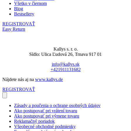
Všetko v čiernom
Blog
Bestsellery
REGISTROVAŤ
Easy Return
Kallys s. r. o.
Sídlo: Ulica Ľudová 26, Trnava 917 01
info@kallys.sk
+421911131682
Nájdete nás aj na
www.kallys.de
REGISTROVAŤ
Zásady a poučenia o ochrane osobných údajov
Ako postupovať pri vrátení tovaru
Ako postupovať pri výmene tovaru
Reklamačný poriadok
Všeobecné obchodné podmienky