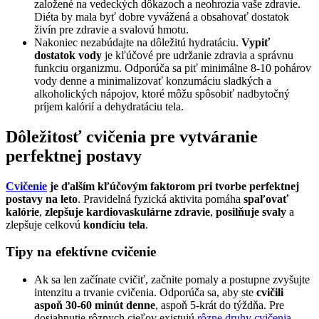
založené na vedeckých dôkazoch a neohrozia vaše zdravie.
Diéta by mala byť dobre vyvážená a obsahovať dostatok
živín pre zdravie a svalovú hmotu.
Nakoniec nezabúdajte na dôležitú hydratáciu.
Vypiť
dostatok vody
je kľúčové pre udržanie zdravia a správnu
funkciu organizmu. Odporúča sa piť minimálne 8-10 pohárov
vody denne a minimalizovať konzumáciu sladkých a
alkoholických nápojov, ktoré môžu spôsobiť nadbytočný
príjem kalórií a dehydratáciu tela.
Dôležitosť cvičenia pre vytváranie
perfektnej postavy
Cvičenie
je ďalším kľúčovým faktorom pri tvorbe perfektnej
postavy na leto
. Pravidelná fyzická aktivita pomáha
spaľovať
kalórie
,
zlepšuje kardiovaskulárne zdravie
,
posilňuje svaly
a
zlepšuje celkovú
kondíciu tela
.
Tipy na efektívne cvičenie
Ak sa len začínate cvičiť, začnite pomaly a postupne zvyšujte
intenzitu a trvanie cvičenia. Odporúča sa, aby ste
cvičili
aspoň 30-60 minút denne
, aspoň 5-krát do týždňa. Pre
dosiahnutie rôznych cieľov existujú
rôzne druhy cvičenia
.