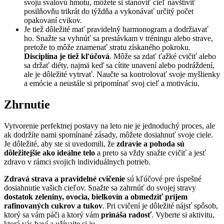
svoju svalovú hmotu, môžete si stanoviť cieľ navštíviť
posilňovňu trikrát do týždňa a vykonávať určitý počet
opakovaní cvikov.
Je tiež dôležité mať pravidelný harmonogram a dodržiavať
ho. Snažte sa vyhnúť sa prestávkam v tréningu alebo strave,
pretože to môže znamenať stratu získaného pokroku.
Disciplína je tiež kľúčová
. Môže sa zdať ťažké cvičiť alebo
sa držať diéty, najmä keď sa cítite unavení alebo podráždení,
ale je dôležité vytrvať. Naučte sa kontrolovať svoje myšlienky
a emócie a neustále si pripomínať svoj cieľ a motiváciu.
Zhrnutie
Vytvorenie perfektnej postavy na leto nie je jednoduchý proces, ale
ak dodržíte nami spomínané zásady, môžete dosiahnuť svoje ciele.
Je dôležité, aby ste si uvedomili, že
zdravie a pohoda sú
dôležitejšie ako ideálne telo
a preto sa vždy snažte cvičiť a jesť
zdravo v rámci svojich individuálnych potrieb.
Zdravá strava a pravidelné cvičenie
sú kľúčové pre úspešné
dosiahnutie vašich cieľov. Snažte sa zahrnúť do svojej stravy
dostatok zeleniny, ovocia, bielkovín a obmedziť príjem
rafinovaných cukrov a tukov
. Pri cvičení je dôležité nájsť spôsob,
ktorý sa vám páči a ktorý vám
prináša radosť
. Vyberte si aktivitu,
ktorá vás baví a užívajte si ju.