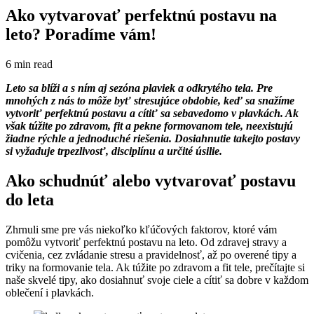
Ako vytvarovať perfektnú postavu na
leto? Poradíme vám!
6 min read
Leto sa blíži a s ním aj sezóna plaviek a odkrytého tela. Pre
mnohých z nás to môže byť stresujúce obdobie, keď sa snažíme
vytvoriť perfektnú postavu a cítiť sa sebavedomo v plavkách. Ak
však túžite po zdravom, fit a pekne formovanom tele, neexistujú
žiadne rýchle a jednoduché riešenia. Dosiahnutie takejto postavy
si vyžaduje trpezlivosť, disciplínu a určité úsilie.
Ako schudnúť alebo vytvarovať postavu
do leta
Zhrnuli sme pre vás niekoľko kľúčových faktorov, ktoré vám
pomôžu vytvoriť perfektnú postavu na leto. Od zdravej stravy a
cvičenia, cez zvládanie stresu a pravidelnosť, až po overené tipy a
triky na formovanie tela. Ak túžite po zdravom a fit tele, prečítajte si
naše skvelé tipy, ako dosiahnuť svoje ciele a cítiť sa dobre v každom
oblečení i plavkách.