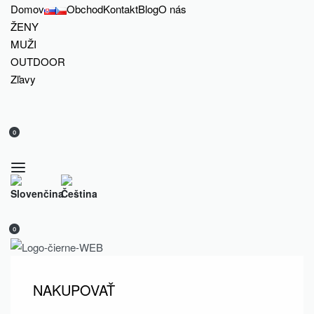
Domov
Obchod
Kontakt
Blog
O nás
ŽENY
MUŽI
OUTDOOR
Zľavy
0
0
NAKUPOVAŤ