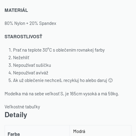
MATERIÁL
80% Nylon + 20% Spandex
STAROSTLIVOSŤ
Prať na teplote 30°C s oblečením rovnakej farby
Nežehliť
Nepoužívať sušičku
Nepoužívať aviváž
Ak už oblečenie nechceš, recykluj ho alebo daruj 🙂
Modelka má na sebe veľkosť S, je 165cm vysoká a má 59kg.
Veľkostné tabuľky
Detaily
Modrá
Farba