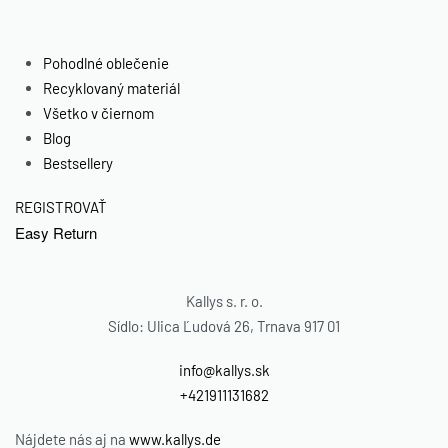
Pohodlné oblečenie
Recyklovaný materiál
Všetko v čiernom
-50% OFF
-50% OFF
Blog
AUTHENTICITY
SAND, Dámske
Bestsellery
Dámska
7/8 športové
REGISTROVAŤ
športová
legíny, kaki
Easy Return
podprsenka,
čierna
Kallys s. r. o.
35.00
€
Sídlo: Ulica Ľudová 26, Trnava 917 01
17.50
€
Select options
info@kallys.sk
+421911131682
Nájdete nás aj na
www.kallys.de