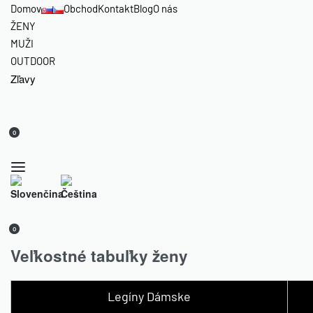
Domov
Obchod
Kontakt
Blog
O nás
ŽENY
MUŽI
OUTDOOR
Zľavy
0
0
Veľkostné tabuľky ženy
Legíny Dámske