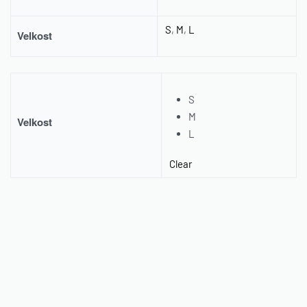
S
,
M
,
L
Velkost
S
M
Velkost
L
Clear