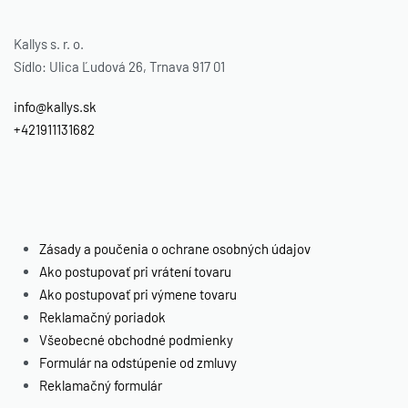
Kallys s. r. o.
Sídlo: Ulica Ľudová 26, Trnava 917 01
info@kallys.sk
+421911131682
-50% OFF
-50% OFF
Zásady a poučenia o ochrane osobných údajov
AMAZE Dámsky
GLOW, Dámske
Ako postupovať pri vrátení tovaru
športový set,
športové legíny
Ako postupovať pri výmene tovaru
petrolejový
Reklamačný poriadok
Všeobecné obchodné podmienky
34.00
€
Formulár na odstúpenie od zmluvy
17.00
€
Select options
Reklamačný formulár