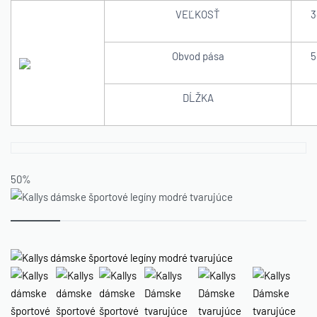
VEĽKOSŤ
3
Obvod pása
5
DĹŽKA
50%