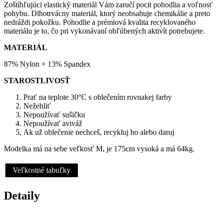
Zoštíhľujúci elastický materiál Vám zaručí pocit pohodlia a voľnosť
pohybu. Dlhotrvácny materiál, ktorý neobsahuje chemikálie a preto
nedráždi pokožku. Pohodlie a prémiová kvalita recyklovaného
materiálu je to, čo pri vykonávaní obľúbených aktivít potrebujete.
MATERIÁL
87% Nylon + 13% Spandex
STAROSTLIVOSŤ
Prať na teplote 30°C s oblečením rovnakej farby
Nežehliť
Nepoužívať sušičku
Nepoužívať aviváž
Ak už oblečenie nechceš, recykluj ho alebo daruj
Modelka má na sebe veľkosť M, je 175cm vysoká a má 64kg.
Veľkostné tabuľky
Detaily