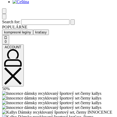
Search for:
POPULÁRNE
kompresné legíny
kraťasy
0
ACCOUNT
50%