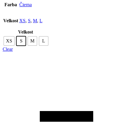
Farba
Čierna
Velkost
XS
,
S
,
M
,
L
Velkost
XS
S
M
L
Clear