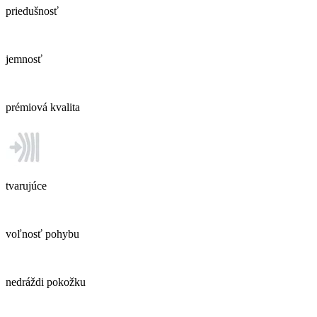
priedušnosť
jemnosť
prémiová kvalita
tvarujúce
voľnosť pohybu
nedráždi pokožku