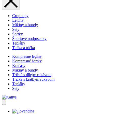
Crop topy
Legíny
Mikiny a bundy
Sety
Šortky
Športové podprsenky
Tepláky
Tielka a tričká
Kompresné legíny
Kompresné šortky
Kraťasy
Mikiny a bundy
Tričká s dlhým rukávom
Tričká s krátkym rukávom
Tepláky
Sety