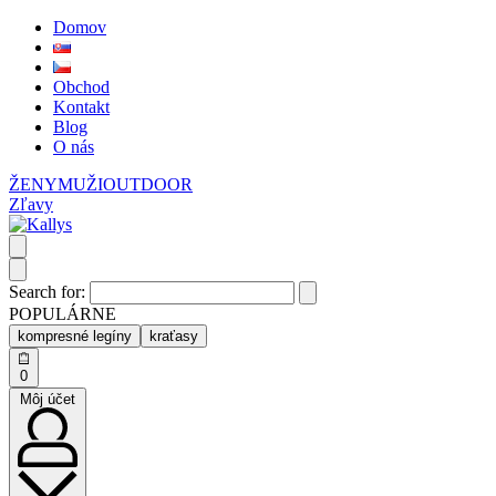
Domov
Obchod
Kontakt
Blog
O nás
ŽENY
MUŽI
OUTDOOR
Zľavy
Search for:
POPULÁRNE
kompresné legíny
kraťasy
0
Môj účet