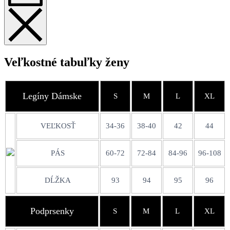
Veľkostné tabuľky ženy
Legíny Dámske
S
M
L
XL
VEĽKOSŤ
34-36
38-40
42
44
PÁS
60-72
72-84
84-96
96-108
DĹŽKA
93
94
95
96
Podprsenky
S
M
L
XL