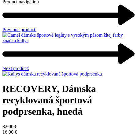
Product navigation
Previous product:
Next product:
RECOVERY, Dámska
recyklovaná športová
podprsenka, hnedá
32.00
€
16.00
€