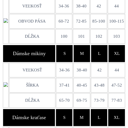
VEĽKOSŤ
34-36
38-40
42
44
OBVOD PÁSA
60-72
72-85
85-100
100-115
DĹŽKA
100
101
102
103
Dámske mikiny
S
M
L
XL
VEĽKOSŤ
34-36
38-40
42
44
ŠÍRKA
37-41
40-45
43-48
47-52
DĹŽKA
65-70
69-75
73-79
77-83
Dámske kraťase
S
M
L
XL