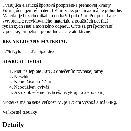
Tvarujúca elastická športová podprsenka prémiovej kvality.
Formujúci a jemný materiál Vám zabezpečí maximálne pohodlie.
Materiál je bez chemikálií a nedráždi pokožku. Podprsenka je
vytvorená z recyklovaného materiálu z použitých pet fliaš,
rybárskych sietí a morského odpadu. Cíťte sa pri športovaní,
v posilke, pri behaní pohodlne a stále atraktívne!
RECYKLOVANÝ MATERIÁL
87% Nylon + 13% Spandex
STAROSTLIVOSŤ
Prať na teplote 30°C s oblečením rovnakej farby
Nežehliť
Nepoužívať sušičku
Nepoužívať aviváž
Ak už oblečenie nechceš, recykluj ho alebo daruj
Modelka má na sebe veľkosť M, je 175cm vysoká a má 64kg.
Veľkostné tabuľky
Detaily