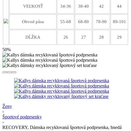
VEĽKOSŤ
34-36
38-40
42
44
Obvod pása
55-68
68-80
78-90
89-101
DĹŽKA
26
27
28
29
50%
Ženy
›
Športové podprsenky
›
RECOVERY, Dámska recyklovaná športová podprsenka, hnedá