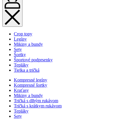
Crop topy
Legíny
Mikiny a bundy
Sety
Šortky
Športové podprsenky
Tepláky
Tielka a tričká
Kompresné legíny
Kompresné šortky
Kraťasy
Mikiny a bundy
Tričká s dlhým rukávom
Tričká s krátkym rukávom
Tepláky
Sety