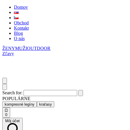
Domov
Obchod
Kontakt
Blog
O nás
ŽENY
MUŽI
OUTDOOR
Zľavy
Search for:
POPULÁRNE
kompresné legíny
kraťasy
0
Môj účet