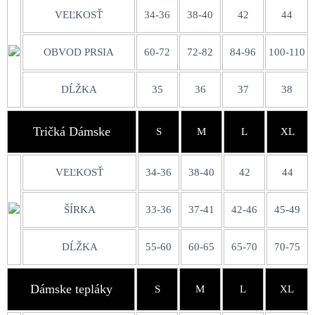
VEĽKOSŤ
34-36
38-40
42
44
OBVOD PRSIA
60-72
72-82
84-96
100-110
DĹŽKA
35
36
37
38
Tričká Dámske
S
M
L
XL
VEĽKOSŤ
34-36
38-40
42
44
ŠÍRKA
33-36
37-41
42-46
45-49
DĹŽKA
55-60
60-65
65-70
70-75
Dámske tepláky
S
M
L
XL