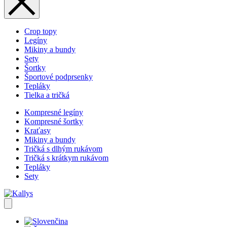
Crop topy
Legíny
Mikiny a bundy
Sety
Šortky
Športové podprsenky
Tepláky
Tielka a tričká
Kompresné legíny
Kompresné šortky
Kraťasy
Mikiny a bundy
Tričká s dlhým rukávom
Tričká s krátkym rukávom
Tepláky
Sety