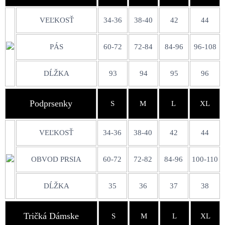
VEĽKOSŤ
34-36
38-40
42
44
PÁS
60-72
72-84
84-96
96-108
DĹŽKA
93
94
95
96
Podprsenky
S
M
L
XL
VEĽKOSŤ
34-36
38-40
42
44
OBVOD PRSIA
60-72
72-82
84-96
100-110
DĹŽKA
35
36
37
38
Tričká Dámske
S
M
L
XL