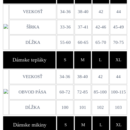
VEĽKOSŤ
34-36
38-40
42
44
ŠÍRKA
33-36
37-41
42-46
45-49
DĹŽKA
55-60
60-65
65-70
70-75
Dámske tepláky
S
M
L
XL
VEĽKOSŤ
34-36
38-40
42
44
OBVOD PÁSA
60-72
72-85
85-100
100-115
DĹŽKA
100
101
102
103
Dámske mikiny
S
M
L
XL