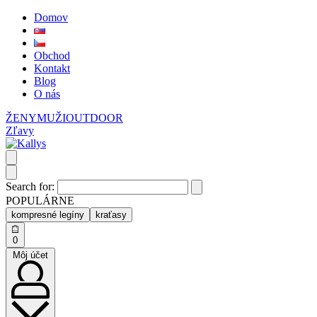
Domov
Obchod
Kontakt
Blog
O nás
ŽENY
MUŽI
OUTDOOR
Zľavy
Search for:
POPULÁRNE
kompresné legíny
kraťasy
0
Môj účet