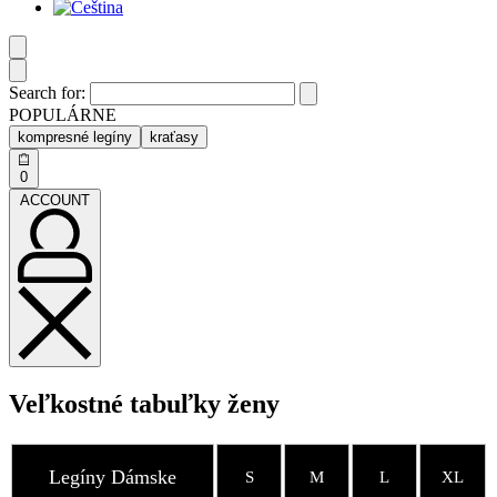
Search for:
POPULÁRNE
kompresné legíny
kraťasy
0
ACCOUNT
Veľkostné tabuľky ženy
Legíny Dámske
S
M
L
XL