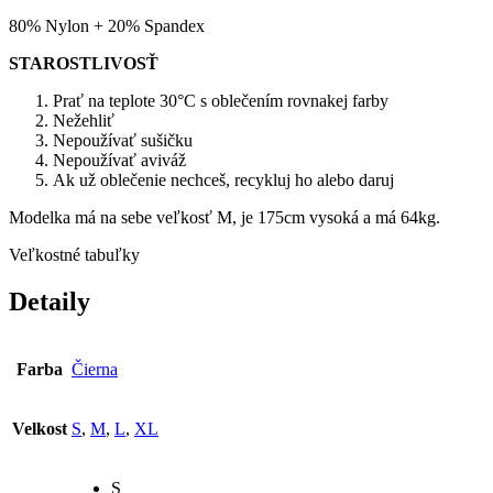
80% Nylon + 20% Spandex
STAROSTLIVOSŤ
Prať na teplote 30°C s oblečením rovnakej farby
Nežehliť
Nepoužívať sušičku
Nepoužívať aviváž
Ak už oblečenie nechceš, recykluj ho alebo daruj
Modelka má na sebe veľkosť M, je 175cm vysoká a má 64kg.
Veľkostné tabuľky
Detaily
Farba
Čierna
Velkost
S
,
M
,
L
,
XL
S