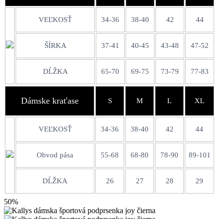
VEĽKOSŤ
34-36
38-40
42
44
ŠÍRKA
37-41
40-45
43-48
47-52
DĹŽKA
65-70
69-75
73-79
77-83
Dámske kraťase
S
M
L
XL
VEĽKOSŤ
34-36
38-40
42
44
Obvod pása
55-68
68-80
78-90
89-101
DĹŽKA
26
27
28
29
50%