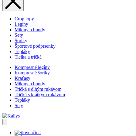
Crop topy
Legíny
Mikiny a bundy
Sety
Šortky
Športové podprsenky
Tepláky
Tielka a tričká
Kompresné legíny
Kompresné šortky
Kraťasy
Mikiny a bundy
Tričká s dlhým rukávom
Tričká s krátkym rukávom
Tepláky
Sety