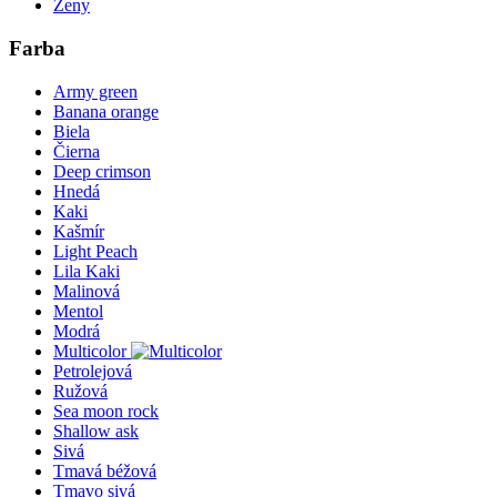
Ženy
Farba
Army green
Banana orange
Biela
Čierna
Deep crimson
Hnedá
Kaki
Kašmír
Light Peach
Lila Kaki
Malinová
Mentol
Modrá
Multicolor
Petrolejová
Ružová
Sea moon rock
Shallow ask
Sivá
Tmavá béžová
Tmavo sivá