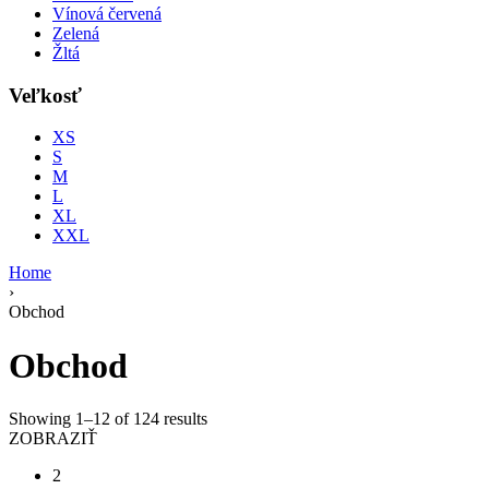
Vínová červená
Zelená
Žltá
Veľkosť
XS
S
M
L
XL
XXL
Home
›
Obchod
Obchod
Showing 1–12 of 124 results
ZOBRAZIŤ
2