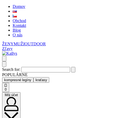
Domov
Obchod
Kontakt
Blog
O nás
ŽENY
MUŽI
OUTDOOR
Zľavy
Search for:
POPULÁRNE
kompresné legíny
kraťasy
0
Môj účet