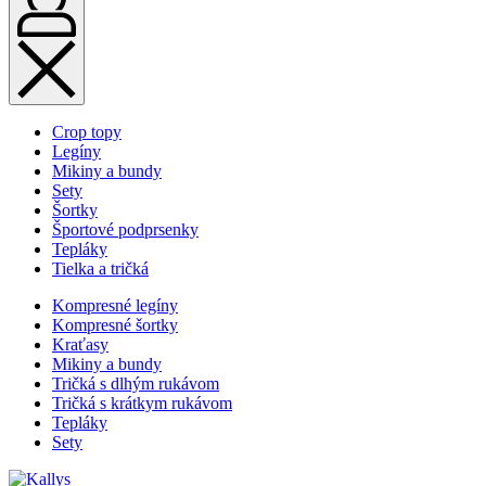
Crop topy
Legíny
Mikiny a bundy
Sety
Šortky
Športové podprsenky
Tepláky
Tielka a tričká
Kompresné legíny
Kompresné šortky
Kraťasy
Mikiny a bundy
Tričká s dlhým rukávom
Tričká s krátkym rukávom
Tepláky
Sety