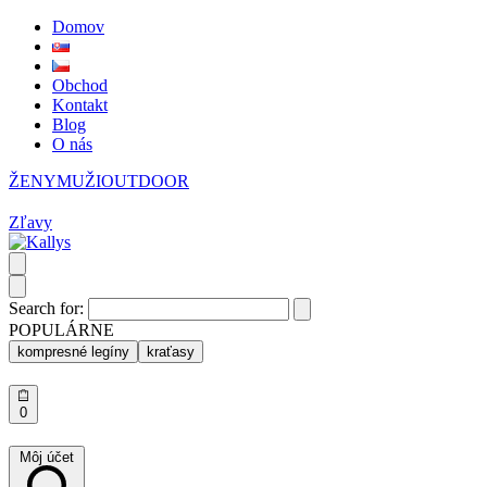
Domov
Obchod
Kontakt
Blog
O nás
ŽENY
MUŽI
OUTDOOR
Zľavy
Search for:
POPULÁRNE
kompresné legíny
kraťasy
0
Môj účet