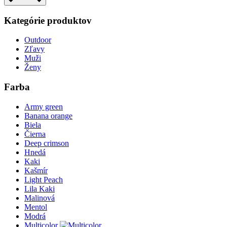
Kategórie produktov
Outdoor
Zľavy
Muži
Ženy
Farba
Army green
Banana orange
Biela
Čierna
Deep crimson
Hnedá
Kaki
Kašmír
Light Peach
Lila Kaki
Malinová
Mentol
Modrá
Multicolor