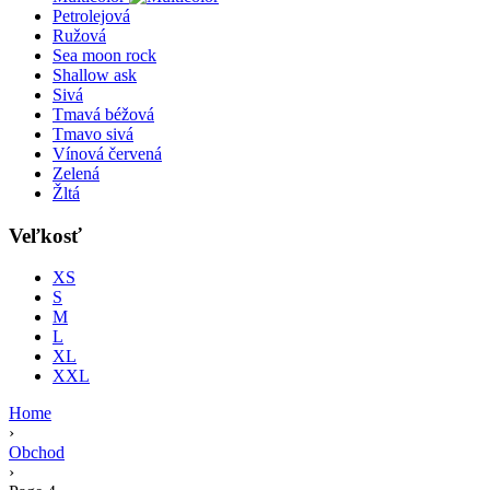
Petrolejová
Ružová
Sea moon rock
Shallow ask
Sivá
Tmavá béžová
Tmavo sivá
Vínová červená
Zelená
Žltá
Veľkosť
XS
S
M
L
XL
XXL
Home
›
Obchod
›