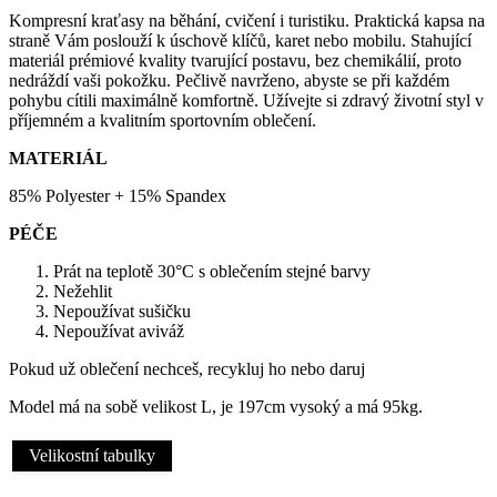
Kompresní kraťasy na běhání, cvičení i turistiku. Praktická kapsa na
straně Vám poslouží k úschově klíčů, karet nebo mobilu. Stahující
materiál prémiové kvality tvarující postavu, bez chemikálií, proto
nedráždí vaši pokožku. Pečlivě navrženo, abyste se při každém
pohybu cítili maximálně komfortně. Užívejte si zdravý životní styl v
příjemném a kvalitním sportovním oblečení.
MATERIÁL
85% Polyester + 15% Spandex
PÉČE
Prát na teplotě 30°C s oblečením stejné barvy
Nežehlit
Nepoužívat sušičku
Nepoužívat aviváž
Pokud už oblečení nechceš, recykluj ho nebo daruj
Model má na sobě velikost L, je 197cm vysoký a má 95kg.
Velikostní tabulky