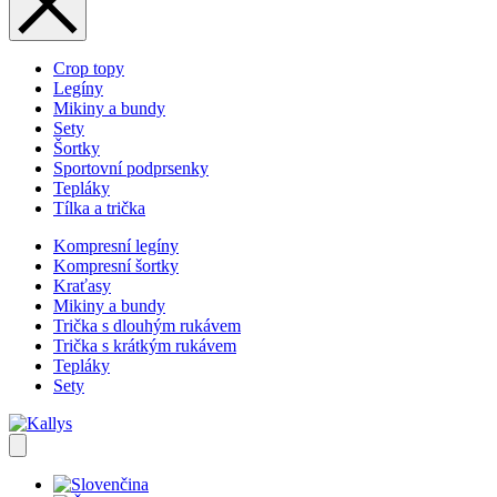
Crop topy
Legíny
Mikiny a bundy
Sety
Šortky
Sportovní podprsenky
Tepláky
Tílka a trička
Kompresní legíny
Kompresní šortky
Kraťasy
Mikiny a bundy
Trička s dlouhým rukávem
Trička s krátkým rukávem
Tepláky
Sety