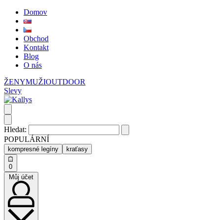
Domov
Obchod
Kontakt
Blog
O nás
ŽENY
MUŽI
OUTDOOR
Slevy
Hledat:
POPULÁRNÍ
kompresné legíny
kraťasy
0
Můj účet