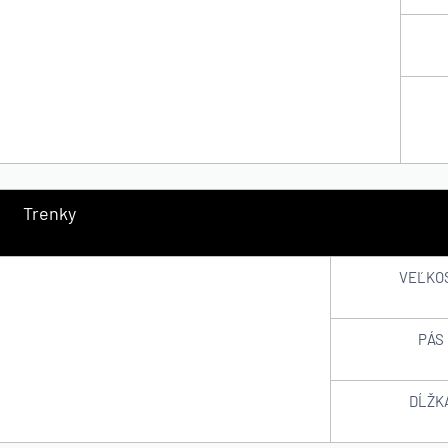
Trenky
VEĽKO
PÁS
DĹŽK