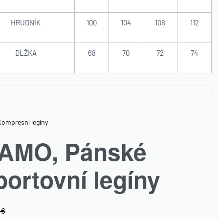
HRUDNÍK
100
104
108
112
DĹŽKA
68
70
72
74
Kompresní legíny
AMO, Pánské
portovní legíny
0
€