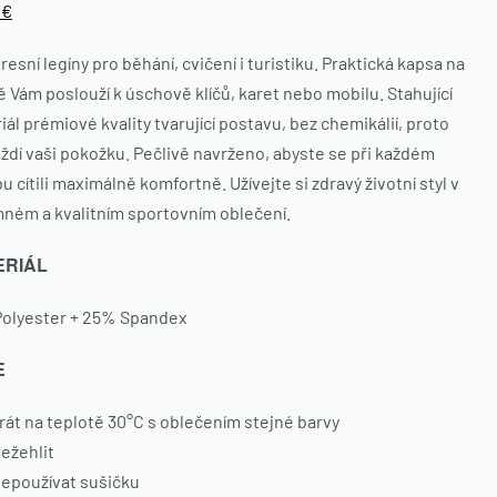
0
€
esní legíny pro běhání, cvičení i turistiku. Praktická kapsa na
ě Vám poslouží k úschově klíčů, karet nebo mobilu. Stahující
iál prémiové kvality tvarující postavu, bez chemikálií, proto
ždí vaši pokožku. Pečlivě navrženo, abyste se při každém
u cítili maximálně komfortně. Užívejte si zdravý životní styl v
mném a kvalitním sportovním oblečení.
ERIÁL
olyester + 25% Spandex
E
rát na teplotě 30°C s oblečením stejné barvy
ežehlit
epoužívat sušičku