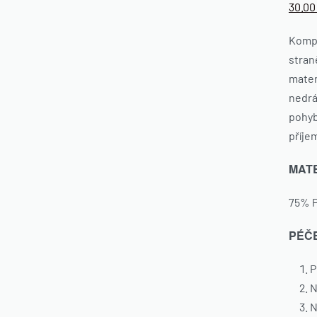
30.0
Kompr
stran
mater
nedrá
pohyb
příje
MAT
75% P
PÉČ
P
N
N