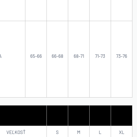
A
65-66
66-68
68-71
71-73
73-76
VEĽKOSŤ
S
M
L
XL