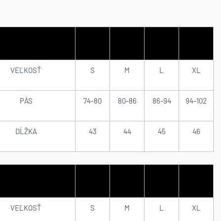
VEĽKOSŤ
S
M
L
XL
PÁS
74-80
80-86
86-94
94-102
DĹŽKA
43
44
45
46
VEĽKOSŤ
S
M
L
XL