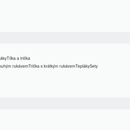
láky
Tílka a trička
dlouhým rukávem
Trička s krátkým rukávem
Tepláky
Sety