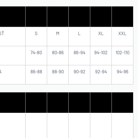
SŤ
S
M
L
XL
XXL
74-80
80-86
86-94
94-102
102-110
A
86-88
88-90
90-92
92-94
94-96