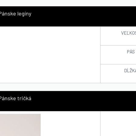
Pánske legíny
VEĽKO
PÁS
DĹŽK
Pánske tričká