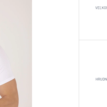
VEĽKO
HRUDN