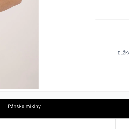
DĹŽK
Pánske mikiny