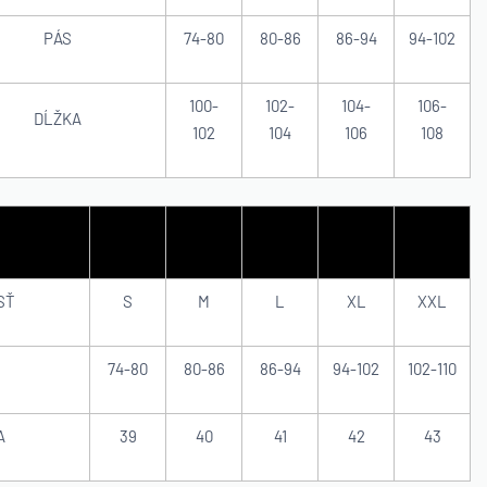
PÁS
74-80
80-86
86-94
94-102
100-
102-
104-
106-
DĹŽKA
102
104
106
108
SŤ
S
M
L
XL
XXL
74-80
80-86
86-94
94-102
102-110
A
39
40
41
42
43