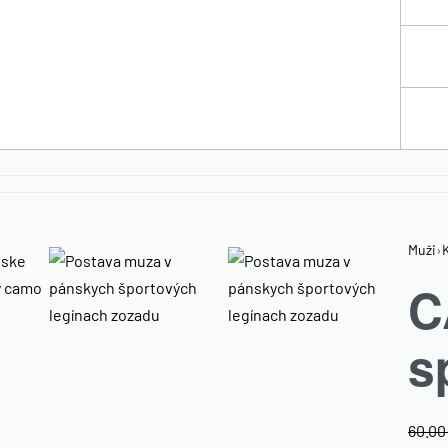
Muži
›
C
s
60.0