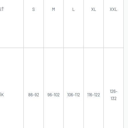
SŤ
S
M
L
XL
XXL
126-
ÍK
86-92
96-102
106-112
116-122
132