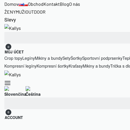
Domov
Obchod
Kontakt
Blog
O nás
ŽENY
MUŽI
OUTDOOR
Slevy
Hledat:
0
MŮJ ÚČET
Crop topy
Legíny
Mikiny a bundy
Sety
Šortky
Sportovní podprsenky
Tep
Kompresní legíny
Kompresní šortky
Kraťasy
Mikiny a bundy
Trička s 
Hledat:
0
ACCOUNT