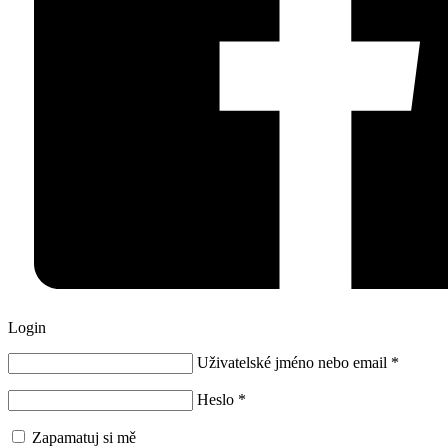
Login
Uživatelské jméno nebo email
*
Heslo
*
Zapamatuj si mě