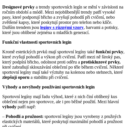
Designové prvky
a trendy sportovních legín se mění v závislosti na
ročním období a módě. Mezi nejoblíbenější trendy patří vysoké
pasy, které podporují břicho a zvyšují pohodlí při cvičení, nebo
zvětšené kapsy, které poskytují prostor pro telefon nebo klíče.
Dalším trendem jsou
legíny s různými vzory
, barvami a potisky,
které jsou oblíbené zejména u mladších generací.
Funkční vlastnosti sportovních legín
Kromě estetických prvků mají sportovní legíny také
funkční prvky
,
které zvyšují pohodlí a výkon při cvičení. Patří mezi ně široký pas,
který podpírá břicho, odolnost proti oděru a
protiskluzové prvky,
které zabraňují sklouzávání oblečení po těle během cvičení. Některé
sportovní legíny mají také výztuhy na kolenou nebo stehnech, které
zlepšují oporu
a stabilitu při cvičení.
Výhody a nevýhody používání sportovních legín
Sportovní legíny mají řadu výhod, které z nich činí oblíbený kus
oblečení nejen pro sportovce, ale i pro běžné použití. Mezi hlavní
výhody
patří např:
–
Pohodlí a pružnost:
sportovní legíny jsou vyrobeny z pružných
elastických materiálů, které poskytují maximální pohodlí a pružnost
při cvičení.