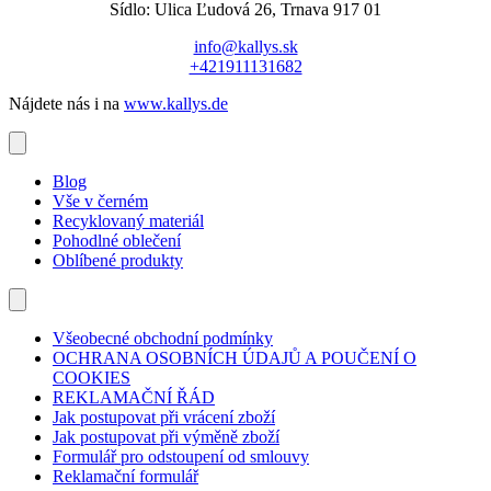
Sídlo: Ulica Ľudová 26, Trnava 917 01
info@kallys.sk
+421911131682
Nájdete nás i na
www.kallys.de
Blog
Vše v černém
Recyklovaný materiál
Pohodlné oblečení
Oblíbené produkty
Všeobecné obchodní podmínky
OCHRANA OSOBNÍCH ÚDAJŮ A POUČENÍ O
COOKIES
REKLAMAČNÍ ŘÁD
Jak postupovat při vrácení zboží
Jak postupovat při výměně zboží
Formulář pro odstoupení od smlouvy
Reklamační formulář