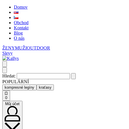
Domov
Obchod
Kontakt
Blog
O nás
ŽENY
MUŽI
OUTDOOR
Slevy
Hledat:
POPULÁRNÍ
kompresné legíny
kraťasy
0
Můj účet