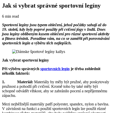
Jak si vybrat správné sportovní legíny
6 min read
Sportovní legíny jsou typem oblečení, jehož počátky sahají až do
19. století, kdy byly poprvé použity při cvičení jógy v Indii. Dnes
jsou legíny oblíbeným kusem oblečení pro různé sportovní aktivity
a fitness trénink. Poradíme vám, na co se zaměřit při porovnávání
sportovních legín a výběru těch nejlepších.
Jak vybrat sportovní legíny
Při výběru správných
sportovních legín
je třeba zohlednit
několik faktorů:
1. Materiál:
Materiály by měly být pružné, aby poskytovaly
pružnost a pohodlí při cvičení. Kromě toho by také měly být
schopné odvádět vlhkost, aby se zabránilo pocení a nepříjemnému
zápachu.
Mezi nejběžnější materiály patří polyester, spandex, nylon a bavlna.
V závislosti na funkci a použití sportovních legín lze použít různé