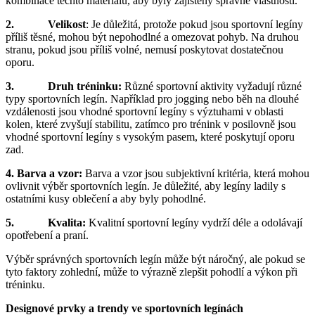
kombinace těchto materiálů, aby byly zajištěny správné vlastnosti.
2. Velikost
: Je důležitá, protože pokud jsou sportovní legíny
příliš těsné, mohou být nepohodlné a omezovat pohyb. Na druhou
stranu, pokud jsou příliš volné, nemusí poskytovat dostatečnou
oporu.
3. Druh tréninku:
Různé sportovní aktivity vyžadují různé
typy sportovních legín. Například pro jogging nebo běh na dlouhé
vzdálenosti jsou vhodné sportovní legíny s výztuhami v oblasti
kolen, které zvyšují stabilitu, zatímco pro trénink v posilovně jsou
vhodné sportovní legíny s vysokým pasem, které poskytují oporu
zad.
4. Barva a vzor:
Barva a vzor jsou subjektivní kritéria, která mohou
ovlivnit výběr sportovních legín. Je důležité, aby legíny ladily s
ostatními kusy oblečení a aby byly pohodlné.
5. Kvalita:
Kvalitní sportovní legíny vydrží déle a odolávají
opotřebení a praní.
Výběr správných sportovních legín může být náročný, ale pokud se
tyto faktory zohlední, může to výrazně zlepšit pohodlí a výkon při
tréninku.
Designové prvky a trendy ve sportovních legínách