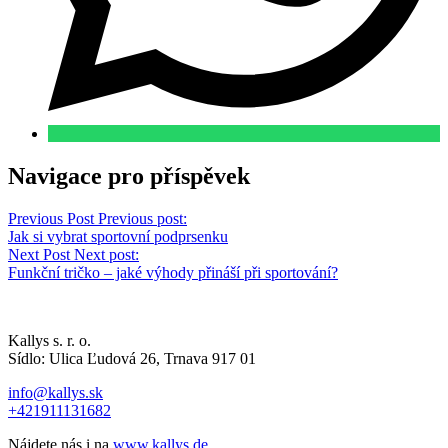
Navigace pro příspěvek
Previous Post
Previous post:
Jak si vybrat sportovní podprsenku
Next Post
Next post:
Funkční tričko – jaké výhody přináší při sportování?
Kallys s. r. o.
Sídlo: Ulica Ľudová 26, Trnava 917 01
info@kallys.sk
+421911131682
Nájdete nás i na
www.kallys.de