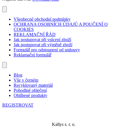
Všeobecné obchodní podmínky
OCHRANA OSOBNÍCH ÚDAJŮ A POUČENÍ O
COOKIES
REKLAMAČNÍ ŘÁD
Jak postupovat při vrácení zboží
Jak postupovat při výměně zboží
Formulář pro odstoupení od smlouvy
Reklamační formulář
Blog
Vše v černém
Recyklovaný materiál
Pohodlné oblečení
Oblíbené produkty
REGISTROVAT
Kallys s. r. o.