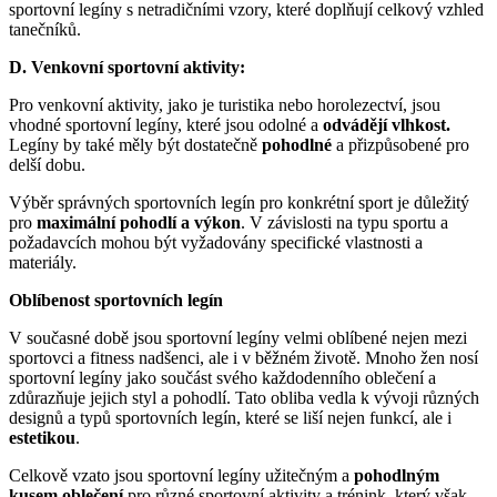
sportovní legíny s netradičními vzory, které doplňují celkový vzhled
tanečníků.
D. Venkovní sportovní aktivity:
Pro venkovní aktivity, jako je turistika nebo horolezectví, jsou
vhodné sportovní legíny, které jsou odolné a
odvádějí vlhkost.
Legíny by také měly být dostatečně
pohodlné
a přizpůsobené pro
delší dobu.
Výběr správných sportovních legín pro konkrétní sport je důležitý
pro
maximální pohodlí a výkon
. V závislosti na typu sportu a
požadavcích mohou být vyžadovány specifické vlastnosti a
materiály.
Oblíbenost sportovních legín
V současné době jsou sportovní legíny velmi oblíbené nejen mezi
sportovci a fitness nadšenci, ale i v běžném životě. Mnoho žen nosí
sportovní legíny jako součást svého každodenního oblečení a
zdůrazňuje jejich styl a pohodlí. Tato obliba vedla k vývoji různých
designů a typů sportovních legín, které se liší nejen funkcí, ale i
estetikou
.
Celkově vzato jsou sportovní legíny užitečným a
pohodlným
kusem oblečení
pro různé sportovní aktivity a trénink, který však