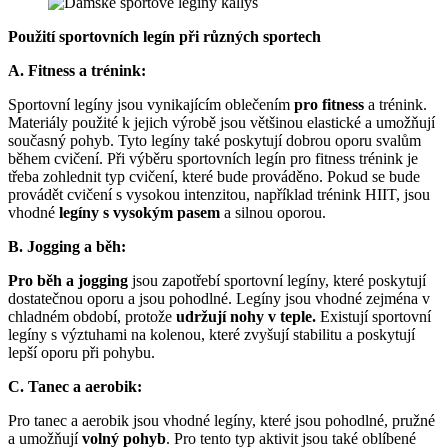
Použití sportovních legín při různých sportech
A. Fitness a trénink:
Sportovní legíny jsou vynikajícím oblečením
pro fitness
a trénink.
Materiály použité k jejich výrobě jsou většinou elastické a umožňují
současný pohyb. Tyto legíny také poskytují dobrou oporu svalům
během cvičení. Při výběru sportovních legín pro fitness trénink je
třeba zohlednit typ cvičení, které bude prováděno. Pokud se bude
provádět cvičení s vysokou intenzitou, například trénink HIIT, jsou
vhodné
legíny s vysokým pasem
a silnou oporou.
B. Jogging a běh:
Pro běh a jogging
jsou zapotřebí sportovní legíny, které poskytují
dostatečnou oporu a jsou pohodlné. Legíny jsou vhodné zejména v
chladném období, protože
udržují nohy v teple.
Existují sportovní
legíny s výztuhami na kolenou, které zvyšují stabilitu a poskytují
lepší oporu při pohybu.
C. Tanec a aerobik:
Pro tanec a aerobik jsou vhodné legíny, které jsou pohodlné, pružné
a umožňují
volný pohyb
. Pro tento typ aktivit jsou také oblíbené