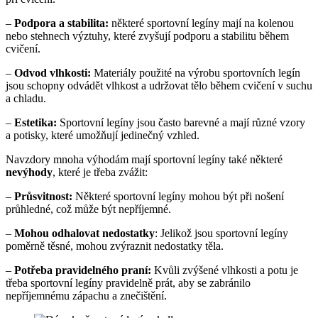
–
Podpora a stabilita:
některé sportovní legíny mají na kolenou
nebo stehnech výztuhy, které zvyšují podporu a stabilitu během
cvičení.
–
Odvod vlhkosti:
Materiály použité na výrobu sportovních legín
jsou schopny odvádět vlhkost a udržovat tělo během cvičení v suchu
a chladu.
–
Estetika:
Sportovní legíny jsou často barevné a mají různé vzory
a potisky, které umožňují jedinečný vzhled.
Navzdory mnoha výhodám mají sportovní legíny také některé
nevýhody
, které je třeba zvážit:
–
Průsvitnost:
Některé sportovní legíny mohou být při nošení
průhledné, což může být nepříjemné.
–
Mohou odhalovat nedostatky
: Jelikož jsou sportovní legíny
poměrně těsné, mohou zvýraznit nedostatky těla.
–
Potřeba pravidelného praní:
Kvůli zvýšené vlhkosti a potu je
třeba sportovní legíny pravidelně prát, aby se zabránilo
nepříjemnému zápachu a znečištění.