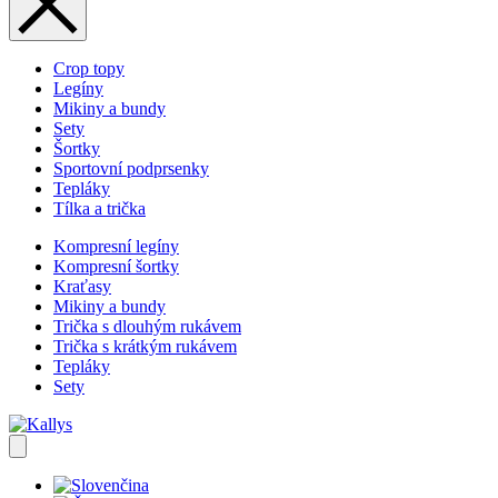
Crop topy
Legíny
Mikiny a bundy
Sety
Šortky
Sportovní podprsenky
Tepláky
Tílka a trička
Kompresní legíny
Kompresní šortky
Kraťasy
Mikiny a bundy
Trička s dlouhým rukávem
Trička s krátkým rukávem
Tepláky
Sety