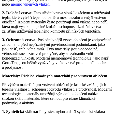
nebo
merino vlněných vláken.
2. Izolační vrstva:
Tato střední vrstva slouží k záchytu a udržování
tepla, které vytváří tepelnou bariéru mezi bazální a vnější vrstvou
oblečení. Izolační materiály často používají dutá vlákna nebo peří,
která mají vysokou tepelně izolační schopnost. Izolační vrstva
zajišťuje udržování tepelného komfortu při nízkých teplotách.
3. Ochranná vrstva:
Poslední vnější vrstva oblečení je zodpovědná
za ochranu před nepříznivými povětrnostními podmínkami, jako
jsou déšť, sníh, vítr a mráz. Tyto materiály jsou voděodolné,
větrosoučasné a zároveň prodyšné, aby se zabránilo vnitřní
kondenzaci vlhkosti. Moderní membránové technologie, jako např.
Gore-Tex, jsou běžně využívány v této vrstvě pro optimální ochranu
a prodyšnost.
Materiály: Přehled vhodných materiálů pro vrstvení oblečení
Při výběru materiálů pro vrstvení oblečení je kritické zvážit jejich
tepelné vlastnosti, schopnost odvodu vlhkosti a prodyšnost. Moderní
technologie a materiály umožňují výrobcům oblečení nabízet
širokou škálu materiálů, které se hodí pro různé klimatické
podmínky a aktivity.
1. Syntetická vlákna:
Polyester, nylon a další syntetická vlákna