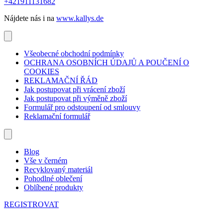
+421911131682
Nájdete nás i na
www.kallys.de
Všeobecné obchodní podmínky
OCHRANA OSOBNÍCH ÚDAJŮ A POUČENÍ O
COOKIES
REKLAMAČNÍ ŘÁD
Jak postupovat při vrácení zboží
Jak postupovat při výměně zboží
Formulář pro odstoupení od smlouvy
Reklamační formulář
Blog
Vše v černém
Recyklovaný materiál
Pohodlné oblečení
Oblíbené produkty
REGISTROVAT