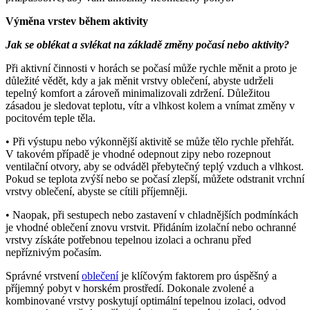
Výměna vrstev během aktivity
Jak se oblékat a svlékat na základě změny počasí nebo aktivity?
Při aktivní činnosti v horách se počasí může rychle měnit a proto je
důležité vědět, kdy a jak měnit vrstvy oblečení, abyste udrželi
tepelný komfort a zároveň minimalizovali zdržení. Důležitou
zásadou je sledovat teplotu, vítr a vlhkost kolem a vnímat změny v
pocitovém teple těla.
• Při výstupu nebo výkonnější aktivitě se může tělo rychle přehřát.
V takovém případě je vhodné odepnout zipy nebo rozepnout
ventilační otvory, aby se odváděl přebytečný teplý vzduch a vlhkost.
Pokud se teplota zvýší nebo se počasí zlepší, můžete odstranit vrchní
vrstvy oblečení, abyste se cítili příjemněji.
• Naopak, při sestupech nebo zastavení v chladnějších podmínkách
je vhodné oblečení znovu vrstvit. Přidáním izolační nebo ochranné
vrstvy získáte potřebnou tepelnou izolaci a ochranu před
nepříznivým počasím.
Správné vrstvení
oblečení
je klíčovým faktorem pro úspěšný a
příjemný pobyt v horském prostředí. Dokonale zvolené a
kombinované vrstvy poskytují optimální tepelnou izolaci, odvod