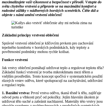
maximalizujete vaši výkonnost a bezpečnost v přírodě. Vstupte do
světa chytrého vrstvení a připravte se na maximální komfort a
radostné zážitky v nádherných horských scenériích. Čtěte dál a
objevte s námi umění vrstvení oblečení!
Základní principy vrstvení oblečení
Správné vrstvení oblečení je klíčovým prvkem pro zachování
tepelného komfortu v horských podmínkách, kdy teploty a
povětrnostní podmínky mohou rychle kolísat.
Funkce vrstvení
Jak vrstvy oblečení pomáhají udržovat teplo a regulovat teplotu těla?
Základní funkcí vrstvení je tvorba mikroklimatu mezi tělem a
vnějším prostředím. Tento koncept spočívá v systematickém použití
různých vrstev oděvu, které spolupracují na zachytávání, udržování
a regulaci tepla.
1. Bazální vrstva:
První vrstva oděvu, tkaná těsně k tělu, zajišťuje
odvod potu a vlhkosti pryč od pokožky. Jejím hlavním úkolem je
udržovat tělo suché a zabránit nachlazení. Materiály této vrstvy jsou
obvykle vyrobeny z rychleschnoucích a prodyšných syntetických