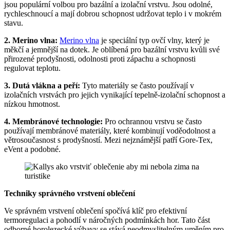
jsou populární volbou pro bazální a izolační vrstvu. Jsou odolné,
rychleschnoucí a mají dobrou schopnost udržovat teplo i v mokrém
stavu.
2. Merino vlna:
Merino vlna
je speciální typ ovčí vlny, který je
měkčí a jemnější na dotek. Je oblíbená pro bazální vrstvu kvůli své
přirozené prodyšnosti, odolnosti proti zápachu a schopnosti
regulovat teplotu.
3. Dutá vlákna a peří:
Tyto materiály se často používají v
izolačních vrstvách pro jejich vynikající tepelně-izolační schopnost a
nízkou hmotnost.
4. Membránové technologie:
Pro ochrannou vrstvu se často
používají membránové materiály, které kombinují voděodolnost a
větrosoučasnost s prodyšností. Mezi nejznámější patří Gore-Tex,
eVent a podobné.
Techniky správného vrstvení oblečení
Ve správném vrstvení oblečení spočívá klíč pro efektivní
termoregulaci a pohodlí v náročných podmínkách hor. Tato část
odborné horolezecké výbavy se stává neodmyslitelným uměním pro