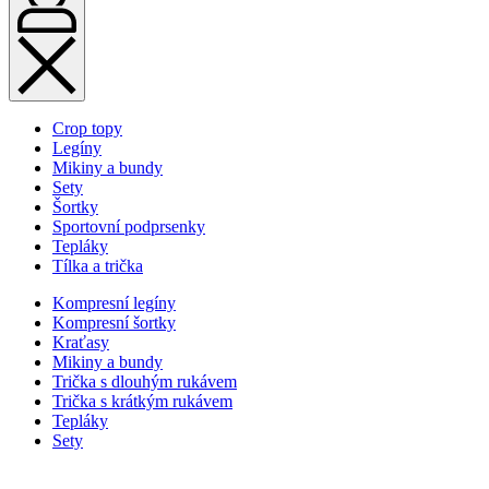
Crop topy
Legíny
Mikiny a bundy
Sety
Šortky
Sportovní podprsenky
Tepláky
Tílka a trička
Kompresní legíny
Kompresní šortky
Kraťasy
Mikiny a bundy
Trička s dlouhým rukávem
Trička s krátkým rukávem
Tepláky
Sety