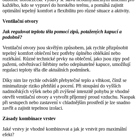
každého, kdo se vypraví do horského terénu, a pomáhá zajistit
optimální tepelný komfort a flexibilitu pro různé situace a aktivity.
Ventilační otvory
Jak regulovat teplotu těla pomocí zipů, potažených kapucí a
podobně?
Ventilační otvory jsou skvělým způsobem, jak rychle přizpůsobit
tepelný komfort oblečení bez potřeby úplného oblékání nebo
rozlékání. Různé technické prvky na oblečení, jako jsou zipy pod
pažemi, odvětrávací štěrbiny nebo odepínatelné kapuce, umožňují
regulaci teploty těla dle aktuálních podmínek.
Díky nim lze rychle odvádět přebytečné teplo a vlhkost, čímž se
minimalizuje riziko přehřátí a pocení. Při stoupání do vyšších
nadmořských výšek nebo při zvýšené intenzitě pohybu je vhodné
otevřít ventilační otvory a vytvořit příjemný proud vzduchu. Naopak
při sestupech nebo zastavení v chladnějším prostředí je lze snadno
zavřít a zajistit tepelnou izolaci.
Zásady kombinace vrstev
Jaké vrstvy je vhodné kombinovat a jak je vrstvit pro maximální
efekt?