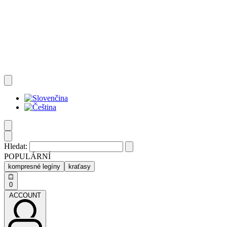
Hledat:
POPULÁRNÍ
kompresné legíny
kraťasy
0
ACCOUNT