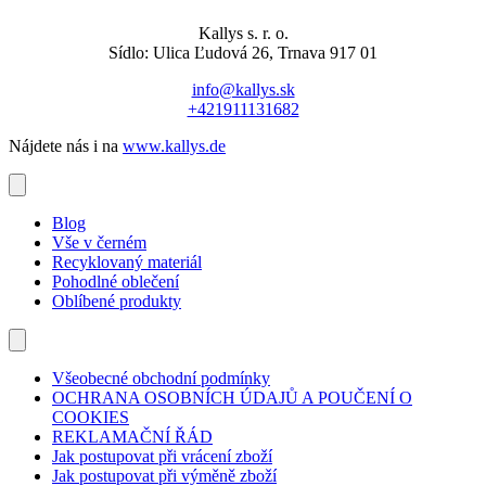
Kallys s. r. o.
Sídlo: Ulica Ľudová 26, Trnava 917 01
info@kallys.sk
+421911131682
Nájdete nás i na
www.kallys.de
Blog
Vše v černém
Recyklovaný materiál
Pohodlné oblečení
Oblíbené produkty
Všeobecné obchodní podmínky
OCHRANA OSOBNÍCH ÚDAJŮ A POUČENÍ O
COOKIES
REKLAMAČNÍ ŘÁD
Jak postupovat při vrácení zboží
Jak postupovat při výměně zboží