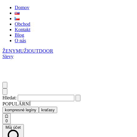
Domov
Obchod
Kontakt
Blog
O nás
ŽENY
MUŽI
OUTDOOR
Slevy
Hledat:
POPULÁRNÍ
kompresné legíny
kraťasy
0
Můj účet