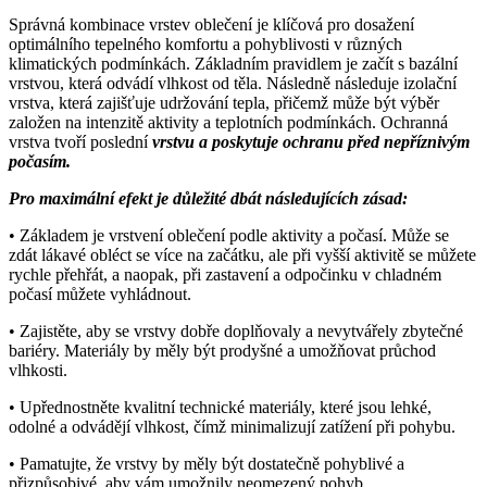
Správná kombinace vrstev oblečení je klíčová pro dosažení
optimálního tepelného komfortu a pohyblivosti v různých
klimatických podmínkách. Základním pravidlem je začít s bazální
vrstvou, která odvádí vlhkost od těla. Následně následuje izolační
vrstva, která zajišťuje udržování tepla, přičemž může být výběr
založen na intenzitě aktivity a teplotních podmínkách. Ochranná
vrstva tvoří poslední
vrstvu a poskytuje ochranu před nepříznivým
počasím.
Pro maximální efekt je důležité dbát následujících zásad:
• Základem je vrstvení oblečení podle aktivity a počasí. Může se
zdát lákavé obléct se více na začátku, ale při vyšší aktivitě se můžete
rychle přehřát, a naopak, při zastavení a odpočinku v chladném
počasí můžete vyhládnout.
• Zajistěte, aby se vrstvy dobře doplňovaly a nevytvářely zbytečné
bariéry. Materiály by měly být prodyšné a umožňovat průchod
vlhkosti.
• Upřednostněte kvalitní technické materiály, které jsou lehké,
odolné a odvádějí vlhkost, čímž minimalizují zatížení při pohybu.
• Pamatujte, že vrstvy by měly být dostatečně pohyblivé a
přizpůsobivé, aby vám umožnily neomezený pohyb.