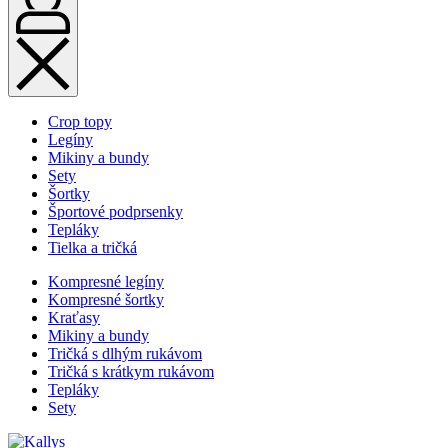
Crop topy
Legíny
Mikiny a bundy
Sety
Šortky
Športové podprsenky
Tepláky
Tielka a tričká
Kompresné legíny
Kompresné šortky
Kraťasy
Mikiny a bundy
Tričká s dlhým rukávom
Tričká s krátkym rukávom
Tepláky
Sety