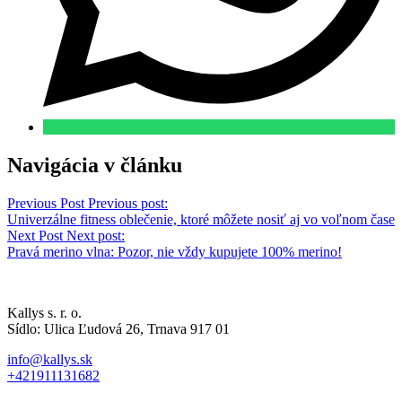
Navigácia v článku
Previous Post
Previous post:
Univerzálne fitness oblečenie, ktoré môžete nosiť aj vo voľnom čase
Next Post
Next post:
Pravá merino vlna: Pozor, nie vždy kupujete 100% merino!
Kallys s. r. o.
Sídlo: Ulica Ľudová 26, Trnava 917 01
info@kallys.sk
+421911131682