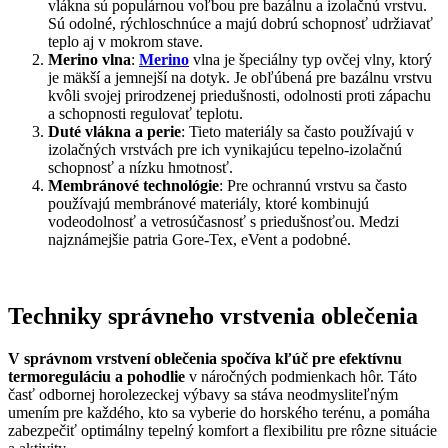
vlákna sú populárnou voľbou pre bazálnu a izolačnú vrstvu.
Sú odolné, rýchloschnúce a majú dobrú schopnosť udržiavať
teplo aj v mokrom stave.
Merino vlna
:
Merino
vlna je špeciálny typ ovčej vlny, ktorý
je mäkší a jemnejší na dotyk. Je obľúbená pre bazálnu vrstvu
kvôli svojej prirodzenej priedušnosti, odolnosti proti zápachu
a schopnosti regulovať teplotu.
Duté vlákna a perie
: Tieto materiály sa často používajú v
izolačných vrstvách pre ich vynikajúcu tepelno-izolačnú
schopnosť a nízku hmotnosť.
Membránové technológie
: Pre ochrannú vrstvu sa často
používajú membránové materiály, ktoré kombinujú
vodeodolnosť a vetrosúčasnosť s priedušnosťou. Medzi
najznámejšie patria Gore-Tex, eVent a podobné.
Techniky správneho vrstvenia oblečenia
V správnom vrstvení oblečenia spočíva kľúč pre efektívnu
termoreguláciu a pohodlie
v náročných podmienkach hôr. Táto
časť odbornej horolezeckej výbavy sa stáva neodmysliteľným
umením pre každého, kto sa vyberie do horského terénu, a pomáha
zabezpečiť optimálny tepelný komfort a flexibilitu pre rôzne situácie