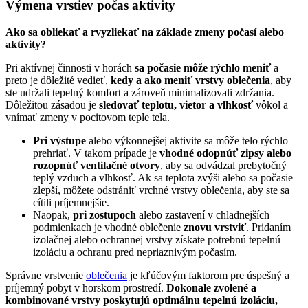
Výmena vrstiev počas aktivity
Ako sa obliekať a rvyzliekať na základe zmeny počasí alebo
aktivity?
Pri aktívnej činnosti v horách
sa počasie môže rýchlo meniť
a
preto je dôležité vedieť,
kedy a ako meniť vrstvy oblečenia
, aby
ste udržali tepelný komfort a zároveň minimalizovali zdržania.
Dôležitou zásadou je
sledovať teplotu, vietor a vlhkosť
vôkol a
vnímať zmeny v pocitovom teple tela.
Pri výstupe
alebo výkonnejšej aktivite sa môže telo rýchlo
prehriať. V takom prípade je
vhodné odopnúť zipsy alebo
rozopnúť ventilačné otvory
, aby sa odvádzal prebytočný
teplý vzduch a vlhkosť. Ak sa teplota zvýši alebo sa počasie
zlepší, môžete odstrániť vrchné vrstvy oblečenia, aby ste sa
cítili príjemnejšie.
Naopak,
pri zostupoch
alebo zastavení v chladnejších
podmienkach je vhodné oblečenie
znovu vrstviť
. Pridaním
izolačnej alebo ochrannej vrstvy získate potrebnú tepelnú
izoláciu a ochranu pred nepriaznivým počasím.
Správne vrstvenie
oblečenia
je kľúčovým faktorom pre úspešný a
príjemný pobyt v horskom prostredí.
Dokonale zvolené a
kombinované vrstvy poskytujú optimálnu tepelnú izoláciu,