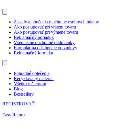
Zásady a poučenia o ochrane osobných údajov
Ako postupovať pri vrátení tovaru
Ako postupovať pri výmene tovaru
Reklamačný poriadok
Všeobecné obchodné podmienky
Formulár na odstúpenie od zmluvy
Reklamačný formulár
Pohodlné oblečenie
Recyklovaný materiál
Všetko v čiernom
Blog
Bestsellery
REGISTROVAŤ
Easy Return