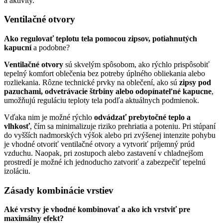
a aktivity.
Ventilačné otvory
Ako regulovať teplotu tela pomocou zipsov, potiahnutých
kapucní
a podobne?
Ventilačné otvory
sú skvelým spôsobom, ako rýchlo prispôsobiť
tepelný komfort oblečenia bez potreby úplného obliekania alebo
rozliekania. Rôzne technické prvky na oblečení, ako sú
zipsy pod
pazuchami, odvetrávacie štrbiny alebo odopínateľné kapucne
,
umožňujú reguláciu teploty tela podľa aktuálnych podmienok.
Vďaka nim je možné rýchlo
odvádzať prebytočné teplo a
vlhkosť
, čím sa minimalizuje riziko prehriatia a poteniu. Pri stúpaní
do vyšších nadmorských výšok alebo pri zvýšenej intenzite pohybu
je vhodné otvoriť ventilačné otvory a vytvoriť príjemný prúd
vzduchu. Naopak, pri zostupoch alebo zastavení v chladnejšom
prostredí je možné ich jednoducho zatvoriť a zabezpečiť tepelnú
izoláciu.
Zásady kombinácie vrstiev
Aké vrstvy je vhodné kombinovať a ako ich vrstviť pre
maximálny efekt?