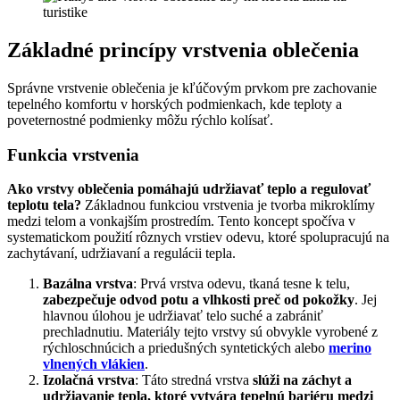
Základné princípy vrstvenia oblečenia
Správne vrstvenie oblečenia je kľúčovým prvkom pre zachovanie
tepelného komfortu v horských podmienkach, kde teploty a
poveternostné podmienky môžu rýchlo kolísať.
Funkcia vrstvenia
Ako vrstvy oblečenia pomáhajú udržiavať teplo a regulovať
teplotu tela?
Základnou funkciou vrstvenia je tvorba mikroklímy
medzi telom a vonkajším prostredím. Tento koncept spočíva v
systematickom použití rôznych vrstiev odevu, ktoré spolupracujú na
zachytávaní, udržiavaní a regulácii tepla.
Bazálna vrstva
: Prvá vrstva odevu, tkaná tesne k telu,
zabezpečuje odvod potu a vlhkosti preč od pokožky
. Jej
hlavnou úlohou je udržiavať telo suché a zabrániť
prechladnutiu. Materiály tejto vrstvy sú obvykle vyrobené z
rýchloschnúcich a priedušných syntetických alebo
merino
vlnených vlákien
.
Izolačná vrstva
: Táto stredná vrstva
slúži na záchyt a
udržiavanie tepla, ktoré vytvára tepelnú bariéru medzi