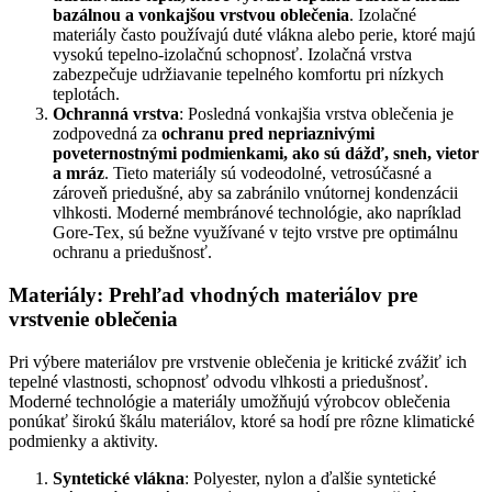
bazálnou a vonkajšou vrstvou oblečenia
. Izolačné
materiály často používajú duté vlákna alebo perie, ktoré majú
vysokú tepelno-izolačnú schopnosť. Izolačná vrstva
zabezpečuje udržiavanie tepelného komfortu pri nízkych
teplotách.
Ochranná vrstva
: Posledná vonkajšia vrstva oblečenia je
zodpovedná za
ochranu pred nepriaznivými
poveternostnými podmienkami, ako sú dážď, sneh, vietor
a mráz
. Tieto materiály sú vodeodolné, vetrosúčasné a
zároveň priedušné, aby sa zabránilo vnútornej kondenzácii
vlhkosti. Moderné membránové technológie, ako napríklad
Gore-Tex, sú bežne využívané v tejto vrstve pre optimálnu
ochranu a priedušnosť.
Materiály: Prehľad vhodných materiálov pre
vrstvenie oblečenia
Pri výbere materiálov pre vrstvenie oblečenia je kritické zvážiť ich
tepelné vlastnosti, schopnosť odvodu vlhkosti a priedušnosť.
Moderné technológie a materiály umožňujú výrobcov oblečenia
ponúkať širokú škálu materiálov, ktoré sa hodí pre rôzne klimatické
podmienky a aktivity.
Syntetické vlákna
: Polyester, nylon a ďalšie syntetické