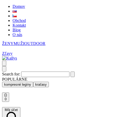
Domov
Obchod
Kontakt
Blog
O nás
ŽENY
MUŽI
OUTDOOR
Zľavy
Search for:
POPULÁRNE
kompresné legíny
kraťasy
0
Môj účet