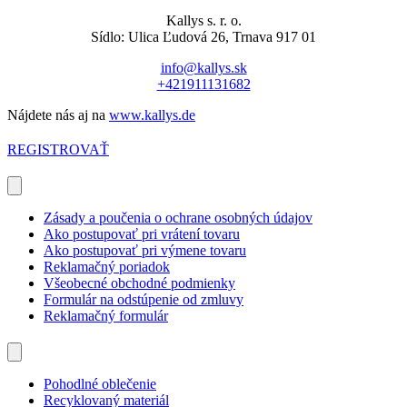
Kallys s. r. o.
Sídlo: Ulica Ľudová 26, Trnava 917 01
info@kallys.sk
+421911131682
Nájdete nás aj na
www.kallys.de
REGISTROVAŤ
Zásady a poučenia o ochrane osobných údajov
Ako postupovať pri vrátení tovaru
Ako postupovať pri výmene tovaru
Reklamačný poriadok
Všeobecné obchodné podmienky
Formulár na odstúpenie od zmluvy
Reklamačný formulár
Pohodlné oblečenie
Recyklovaný materiál