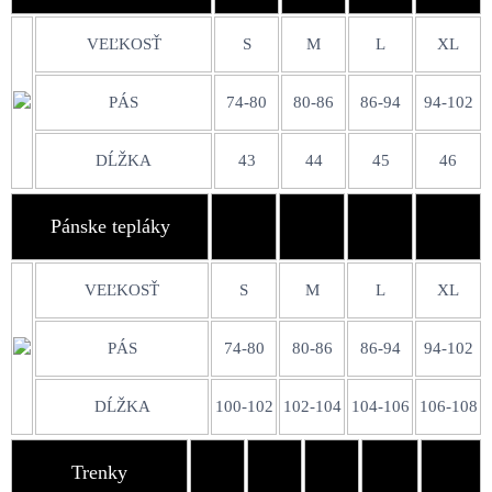
VEĽKOSŤ
S
M
L
XL
PÁS
74-80
80-86
86-94
94-102
DĹŽKA
43
44
45
46
Pánske tepláky
VEĽKOSŤ
S
M
L
XL
PÁS
74-80
80-86
86-94
94-102
DĹŽKA
100-102
102-104
104-106
106-108
Trenky