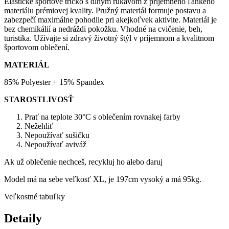
Elastické športové tričko s dlhým rukávom z príjemného ľahkého
materiálu prémiovej kvality. Pružný materiál formuje postavu a
zabezpečí maximálne pohodlie pri akejkoľvek aktivite. Materiál je
bez chemikálií a nedráždi pokožku. Vhodné na cvičenie, beh,
turistika. Užívajte si zdravý životný štýl v príjemnom a kvalitnom
športovom oblečení.
MATERIÁL
85% Polyester + 15% Spandex
STAROSTLIVOSŤ
Prať na teplote 30°C s oblečením rovnakej farby
Nežehliť
Nepoužívať sušičku
Nepoužívať aviváž
Ak už oblečenie nechceš, recykluj ho alebo daruj
Model má na sebe veľkosť XL, je 197cm vysoký a má 95kg.
Veľkostné tabuľky
Detaily