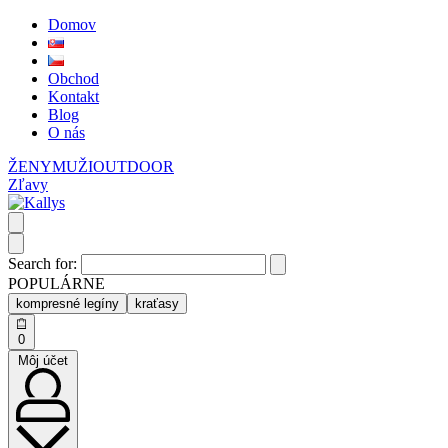
Domov
Obchod
Kontakt
Blog
O nás
ŽENY
MUŽI
OUTDOOR
Zľavy
Search for:
POPULÁRNE
kompresné legíny
kraťasy
0
Môj účet