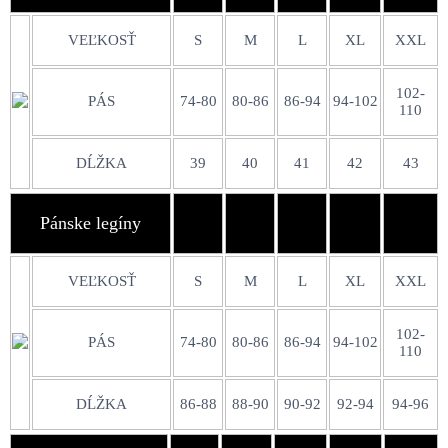
VEĽKOSŤ
S
M
L
XL
XXL
102-
PÁS
74-80
80-86
86-94
94-102
110
DĹŽKA
39
40
41
42
43
Pánske legíny
VEĽKOSŤ
S
M
L
XL
XXL
102-
PÁS
74-80
80-86
86-94
94-102
110
DĹŽKA
86-88
88-90
90-92
92-94
94-96