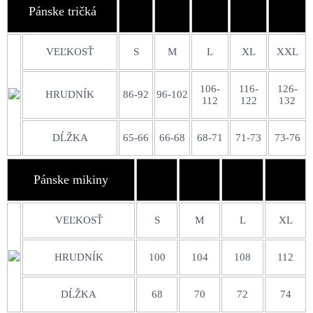
Pánske tričká
VEĽKOSŤ
S
M
L
XL
XXL
106-
116-
126-
HRUDNÍK
86-92
96-102
112
122
132
DĹŽKA
65-66
66-68
68-71
71-73
73-76
Pánske mikiny
VEĽKOSŤ
S
M
L
XL
HRUDNÍK
100
104
108
112
DĹŽKA
68
70
72
74