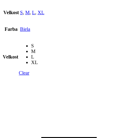
Velkost
S
,
M
,
L
,
XL
Farba
Biela
S
M
Velkost
L
XL
Clear