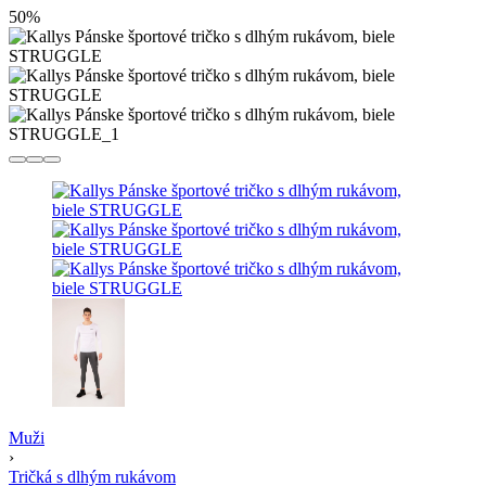
50%
Muži
›
Tričká s dlhým rukávom