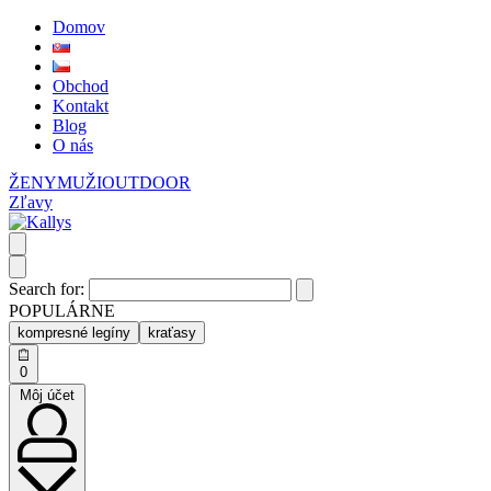
Domov
Obchod
Kontakt
Blog
O nás
ŽENY
MUŽI
OUTDOOR
Zľavy
Search for:
POPULÁRNE
kompresné legíny
kraťasy
0
Môj účet