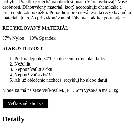
pohybu. Praktické vrecká na oboch stranách Vám uschovajú Vaše
drobnosti. Dlhotrvácny materiál, ktorý neobsahuje chemikálie a
preto nedráždi pokožku. Pohodlie a prémiová kvalita recyklovaného
materiálu je to, čo pri vykonávaní obľúbených aktivít potrebujete.
RECYKLOVANÝ MATERIÁL
87% Nylon + 13% Spandex
STAROSTLIVOSŤ
Prať na teplote 30°C s oblečením rovnakej farby
Nežehliť
Nepoužívať sušičku
Nepoužívať aviváž
Ak už oblečenie nechceš, recykluj ho alebo daruj
Modelka má na sebe veľkosť M, je 175cm vysoká a má 64kg.
Veľkostné tabuľky
Detaily