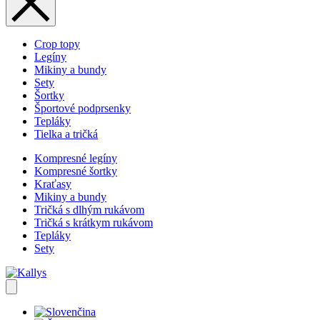
Crop topy
Legíny
Mikiny a bundy
Sety
Šortky
Športové podprsenky
Tepláky
Tielka a tričká
Kompresné legíny
Kompresné šortky
Kraťasy
Mikiny a bundy
Tričká s dlhým rukávom
Tričká s krátkym rukávom
Tepláky
Sety