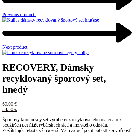
Previous product:
Next product:
RECOVERY, Dámsky
recyklovaný športový set,
hnedý
69.00
€
34.50
€
Športový kompresný set vyrobený z recyklovaného materiálu z
použitých pet fliaš, rybárskych sietí a morského odpadu.
Zoštíhľujúci elastický materiál Vám zaručí pocit pohodlia a voľnosť