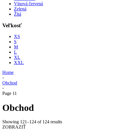
Vínová červená
Zelená
Žltá
Veľkosť
XS
S
M
L
XL
XXL
Home
›
Obchod
›
Page 11
Obchod
Showing 121–124 of 124 results
ZOBRAZIŤ