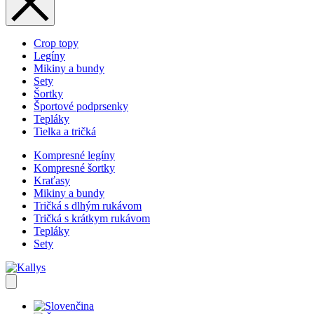
Crop topy
Legíny
Mikiny a bundy
Sety
Šortky
Športové podprsenky
Tepláky
Tielka a tričká
Kompresné legíny
Kompresné šortky
Kraťasy
Mikiny a bundy
Tričká s dlhým rukávom
Tričká s krátkym rukávom
Tepláky
Sety