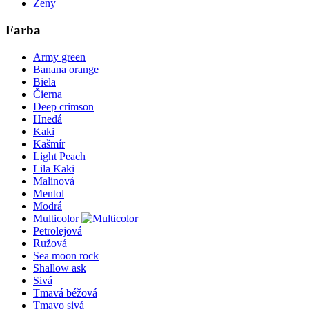
Ženy
Farba
Army green
Banana orange
Biela
Čierna
Deep crimson
Hnedá
Kaki
Kašmír
Light Peach
Lila Kaki
Malinová
Mentol
Modrá
Multicolor
Petrolejová
Ružová
Sea moon rock
Shallow ask
Sivá
Tmavá béžová
Tmavo sivá