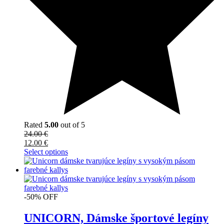
Rated
5.00
out of 5
24.00
€
12.00
€
Select options
-50% OFF
UNICORN, Dámske športové legíny