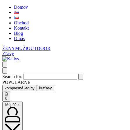
Domov
Obchod
Kontakt
Blog
O nás
ŽENY
MUŽI
OUTDOOR
Zľavy
Search for:
POPULÁRNE
kompresné legíny
kraťasy
0
Môj účet