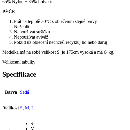
65% Nylon + 35% Polyester
PÉČE
Prát na teplotě 30°C s oblečením stejné barvy
Nežehlit
Nepoužívat sušičku
Nepoužívat aviváž
Pokud už oblečení nechceš, recykluj ho nebo daruj
Modelka má na sobě velikost S, je 175cm vysoká a má 64kg.
Velikostní tabulky
Specifikace
Barva
Šedá
Velikost
S
,
M
,
L
S
M