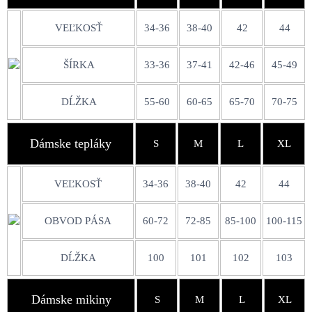
VEĽKOSŤ
34-36
38-40
42
44
ŠÍRKA
33-36
37-41
42-46
45-49
DĹŽKA
55-60
60-65
65-70
70-75
Dámske tepláky
S
M
L
XL
VEĽKOSŤ
34-36
38-40
42
44
OBVOD PÁSA
60-72
72-85
85-100
100-115
DĹŽKA
100
101
102
103
Dámske mikiny
S
M
L
XL