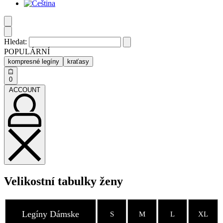
Hledat:
POPULÁRNÍ
kompresné legíny
kraťasy
0
ACCOUNT
Velikostní tabulky ženy
Legíny Dámske
S
M
L
XL