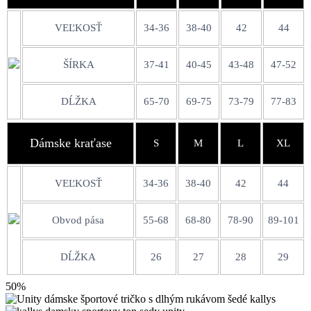
VEĽKOSŤ
34-36
38-40
42
44
ŠÍRKA
37-41
40-45
43-48
47-52
DĹŽKA
65-70
69-75
73-79
77-83
Dámske kraťase
S
M
L
XL
VEĽKOSŤ
34-36
38-40
42
44
Obvod pása
55-68
68-80
78-90
89-101
DĹŽKA
26
27
28
29
50%