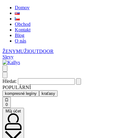
Domov
Obchod
Kontakt
Blog
O nás
ŽENY
MUŽI
OUTDOOR
Slevy
Hledat:
POPULÁRNÍ
kompresné legíny
kraťasy
0
Můj účet