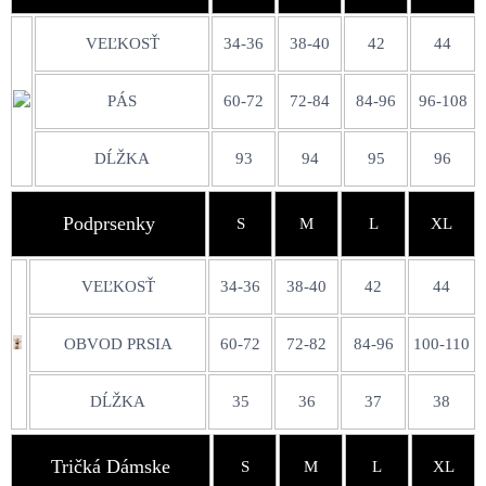
VEĽKOSŤ
34-36
38-40
42
44
PÁS
60-72
72-84
84-96
96-108
DĹŽKA
93
94
95
96
Podprsenky
S
M
L
XL
VEĽKOSŤ
34-36
38-40
42
44
OBVOD PRSIA
60-72
72-82
84-96
100-110
DĹŽKA
35
36
37
38
Tričká Dámske
S
M
L
XL