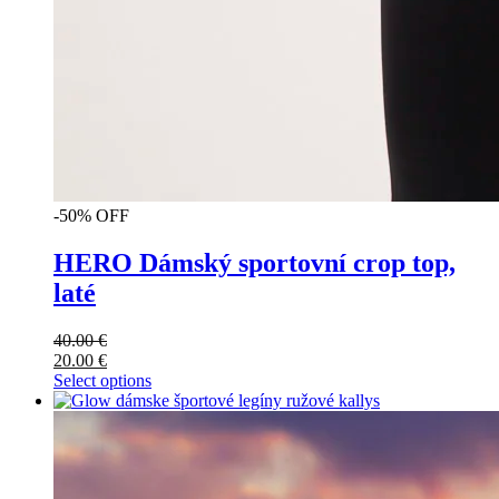
-50% OFF
HERO Dámský sportovní crop top,
laté
40.00
€
20.00
€
Select options