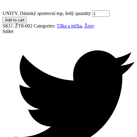
UNITY, Dámský sportovní top, šedý quantity
Add to cart
SKU:
ŽT8-002
Categories:
Tílka a trička
,
Ženy
Sdílet