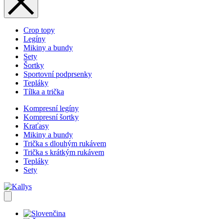
Crop topy
Legíny
Mikiny a bundy
Sety
Šortky
Sportovní podprsenky
Tepláky
Tílka a trička
Kompresní legíny
Kompresní šortky
Kraťasy
Mikiny a bundy
Trička s dlouhým rukávem
Trička s krátkým rukávem
Tepláky
Sety