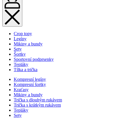
Crop topy
Legíny
Mikiny a bundy
Sety
Šortky
Sportovní podprsenky
Tepláky
Tílka a trička
Kompresní legíny
Kompresní šortky
Kraťasy
Mikiny a bundy
Trička s dlouhým rukávem
Trička s krátkým rukávem
Tepláky
Sety