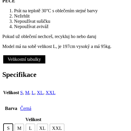
PÉČE
Prát na teplotě 30°C s oblečením stejné barvy
Nežehlit
Nepoužívat sušičku
Nepoužívat aviváž
Pokud už oblečení nechceš, recykluj ho nebo daruj
Model má na sobě velikost L, je 197cm vysoký a má 95kg.
Velikostní tabulky
Specifikace
Velikost
S
,
M
,
L
,
XL
,
XXL
Barva
Černá
Velikost
S
M
L
XL
XXL