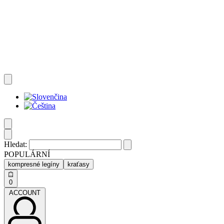
Hledat:
POPULÁRNÍ
kompresné legíny
kraťasy
0
ACCOUNT