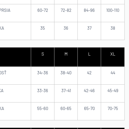
PRSIA
60-72
72-82
84-96
100-110
KA
35
36
37
38
S
M
L
XL
OSŤ
34-36
38-40
42
44
KA
33-36
37-41
42-46
45-49
KA
55-60
60-65
65-70
70-75