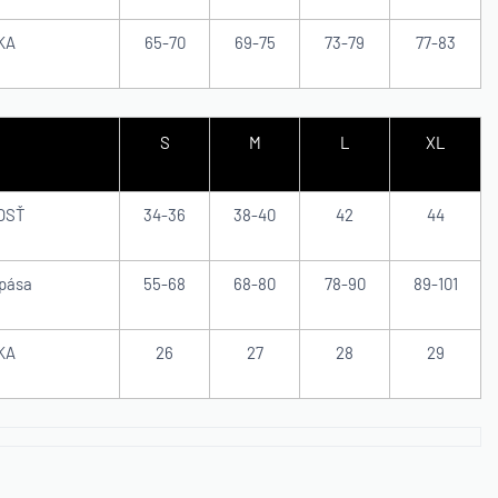
KA
65-70
69-75
73-79
77-83
S
M
L
XL
OSŤ
34-36
38-40
42
44
pása
55-68
68-80
78-90
89-101
KA
26
27
28
29