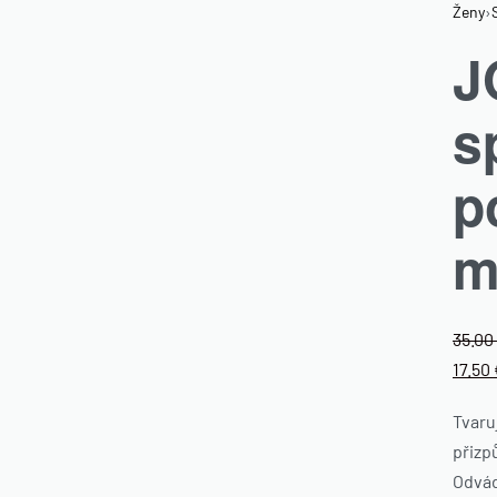
Ženy
›
J
s
p
m
35.00
17.50
Tvaru
přizp
Odvád