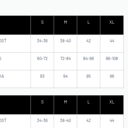
S
M
L
XL
OSŤ
34-36
38-40
42
44
S
60-72
72-84
84-96
96-108
KA
93
94
95
96
S
M
L
XL
OSŤ
34-36
38-40
42
44