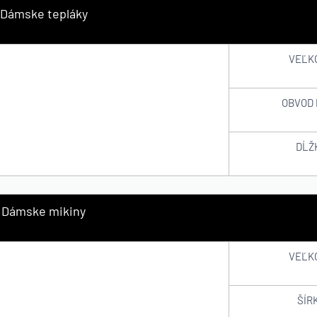
Dámske tepláky
VEĽK
OBVOD 
DĹŽ
Dámske mikiny
VEĽK
ŠÍR