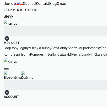
Domov
Obchod
Kontakt
Blog
O nás
ŽENY
MUŽI
OUTDOOR
Slevy
Hledat:
0
MŮJ ÚČET
Crop topy
Legíny
Mikiny a bundy
Sety
Šortky
Sportovní podprsenky
Tep
Kompresní legíny
Kompresní šortky
Kraťasy
Mikiny a bundy
Trička s 
Hledat:
0
ACCOUNT