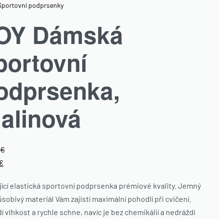
Sportovní podprsenky
OY Dámská
portovní
odprsenka,
alinová
€
€
jící elastická sportovní podprsenka prémiové kvality. Jemný
ůsobivý materiál Vám zajistí maximální pohodlí při cvičení.
í vlhkost a rychle schne, navíc je bez chemikálií a nedráždí