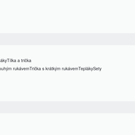
láky
Tílka a trička
dlouhým rukávem
Trička s krátkým rukávem
Tepláky
Sety