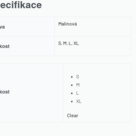
ecifikace
Malinová
va
S
,
M
,
L
,
XL
ikost
S
M
ikost
L
XL
Clear