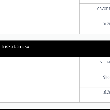
OBVOD 
DĹŽ
Tričká Dámske
VEĽK
ŠÍR
DĹŽ