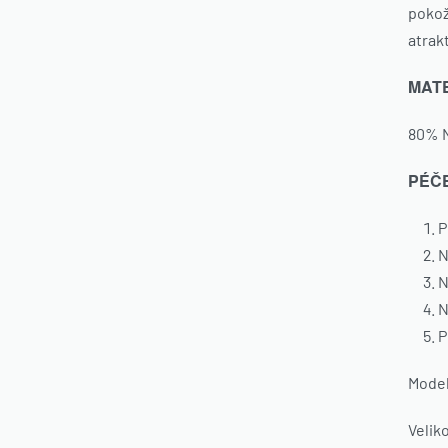
pokož
atrakt
MAT
80% N
PÉČ
P
N
N
N
P
Model
Velik