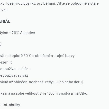
ku. Ideální do posilky, pro běhání. Ciťte se pohodlně a stále
ivní!
ERIÁL
ylon + 20% Spandex
E
rát na teplotě 30°C s oblečením stejné barvy
ežehlit
epoužívat sušičku
epoužívat aviváž
okud už oblečení nechceš, recykluj ho nebo daruj
ka má na sobě velikost S, je 165cm vysoká a má 59kg.
ostní tabulky