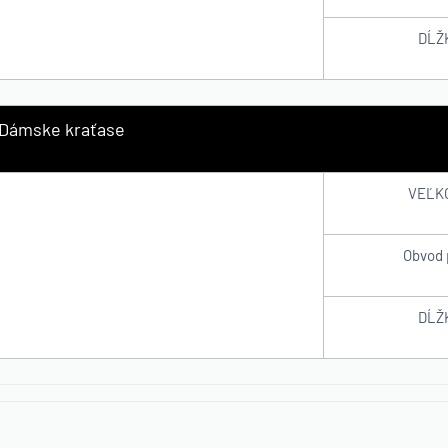
DĹŽ
Dámske kraťase
VEĽK
Obvod 
DĹŽ