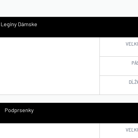
Legíny Dámske
VEĽK
PÁ
DĹŽ
Podprsenky
VEĽK