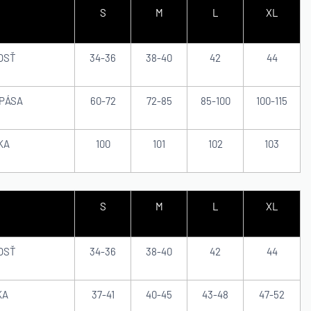
S
M
L
XL
OSŤ
34-36
38-40
42
44
PÁSA
60-72
72-85
85-100
100-115
KA
100
101
102
103
S
M
L
XL
OSŤ
34-36
38-40
42
44
KA
37-41
40-45
43-48
47-52