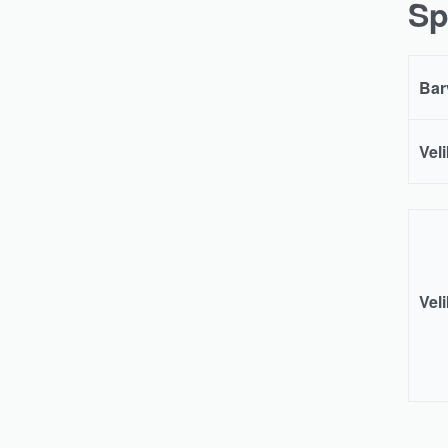
Sp
Bar
Vel
Vel