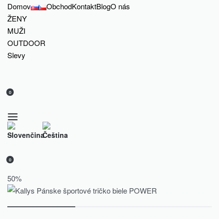
Domov
Obchod
Kontakt
Blog
O nás
ŽENY
MUŽI
OUTDOOR
Slevy
0
0
50%