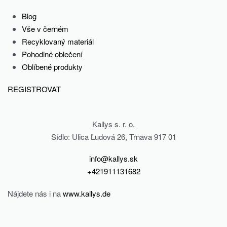
14.50
€
Select options
Blog
Vše v černém
Recyklovaný materiál
-50% OFF
-50% OFF
Pohodlné oblečení
POWER,
ARMY, Pánské
Oblíbené produkty
Pánské
sportovní
REGISTROVAT
sportovní
tepláky, zelené
tričko, zelený
39.00
€
Kallys s. r. o.
24.00
€
19.50
€
Select options
Sídlo: Ulica Ľudová 26, Trnava 917 01
12.00
€
Select options
info@kallys.sk
+421911131682
Nájdete nás i na
www.kallys.de