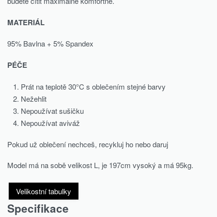
budete cítit maximálně komfortně.
MATERIÁL
95% Bavlna + 5% Spandex
PÉČE
Prát na teplotě 30°C s oblečením stejné barvy
Nežehlit
Nepoužívat sušičku
Nepoužívat aviváž
Pokud už oblečení nechceš, recykluj ho nebo daruj
Model má na sobě velikost L, je 197cm vysoký a má 95kg.
Velikostní tabulky
Specifikace