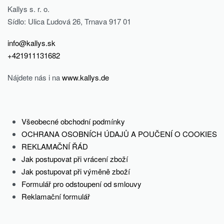
Kallys s. r. o.
Sídlo: Ulica Ľudová 26, Trnava 917 01
info@kallys.sk
+421911131682
Nájdete nás i na
www.kallys.de
-50% OFF
-50% OFF
Všeobecné obchodní podmínky
GRAVITY,
FORCE, Pánské
OCHRANA OSOBNÍCH ÚDAJŮ A POUČENÍ O COOKIES
Pánské
sportovní
REKLAMAČNÍ ŘÁD
Jak postupovat při vrácení zboží
sportovní
tričko, bílé
Jak postupovat při výměně zboží
kraťasy,
Formulář pro odstoupení od smlouvy
24.00
€
purpurové
Reklamační formulář
12.00
€
Select options
29.00
€