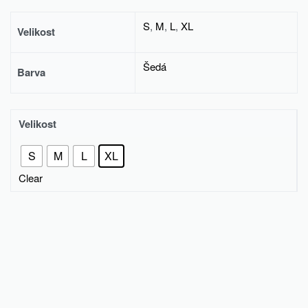
S
,
M
,
L
,
XL
Velikost
Šedá
Barva
Velikost
S
M
L
XL
Clear