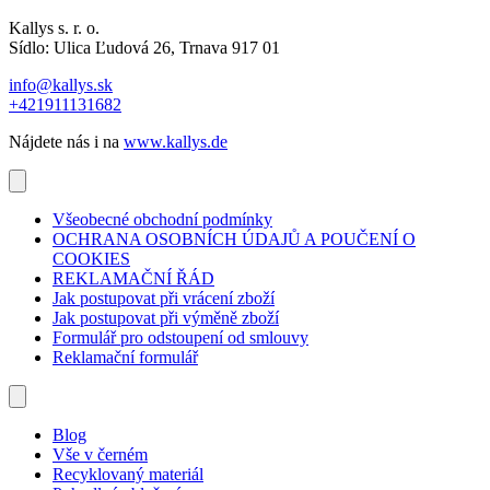
Kallys s. r. o.
Sídlo: Ulica Ľudová 26, Trnava 917 01
info@kallys.sk
+421911131682
Nájdete nás i na
www.kallys.de
Všeobecné obchodní podmínky
OCHRANA OSOBNÍCH ÚDAJŮ A POUČENÍ O
COOKIES
REKLAMAČNÍ ŘÁD
Jak postupovat při vrácení zboží
Jak postupovat při výměně zboží
Formulář pro odstoupení od smlouvy
Reklamační formulář
Blog
Vše v černém
Recyklovaný materiál