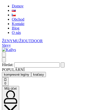
Domov
Obchod
Kontakt
Blog
O nás
ŽENY
MUŽI
OUTDOOR
Slevy
Hledat:
POPULÁRNÍ
kompresné legíny
kraťasy
0
Můj účet