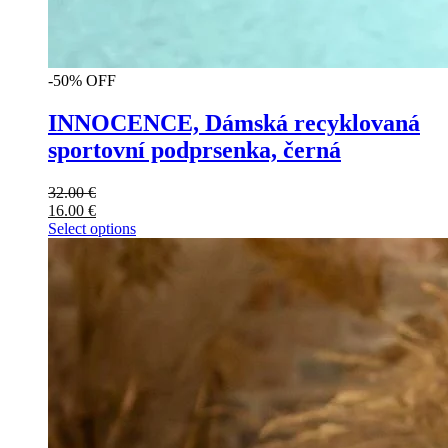
-50% OFF
INNOCENCE, Dámská recyklovaná
sportovní podprsenka, černá
32.00
€
16.00
€
Select options