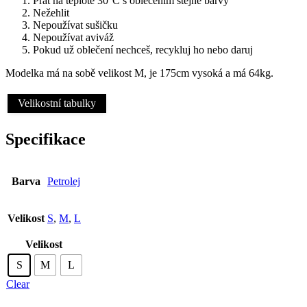
Prát na teplotě 30°C s oblečením stejné barvy
Nežehlit
Nepoužívat sušičku
Nepoužívat aviváž
Pokud už oblečení nechceš, recykluj ho nebo daruj
Modelka má na sobě velikost M, je 175cm vysoká a má 64kg.
Velikostní tabulky
Specifikace
Barva
Petrolej
Velikost
S
,
M
,
L
Velikost
S
M
L
Clear