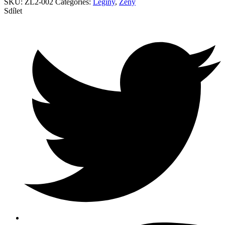
SKU:
ŽL2-002
Categories:
Legíny
,
Ženy
Sdílet