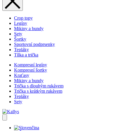
Crop topy
Legíny
Mikiny a bundy
Sety
Šortky
Sportovní podprsenky
Tepláky
Tílka a trička
Kompresní legíny
Kompresní šortky
Kraťasy
Mikiny a bundy
Trička s dlouhým rukávem
Trička s krátkým rukávem
Tepláky
Sety