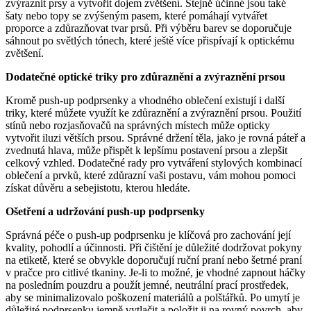
zvýraznit prsy a vytvořit dojem zvětšení. Stejně účinné jsou také
šaty nebo topy se zvýšeným pasem, které pomáhají vytvářet
proporce a zdůrazňovat tvar prsů. Při výběru barev se doporučuje
sáhnout po světlých tónech, které ještě více přispívají k optickému
zvětšení.
Dodatečné optické triky pro zdůraznění a zvýraznění prsou
Kromě push-up podprsenky a vhodného oblečení existují i ​​další
triky, které můžete využít ke zdůraznění a zvýraznění prsou. Použití
stínů nebo rozjasňovačů na správných místech může opticky
vytvořit iluzi větších prsou. Správné držení těla, jako je rovná páteř a
zvednutá hlava, může přispět k lepšímu postavení prsou a zlepšit
celkový vzhled. Dodatečné rady pro vytváření stylových kombinací
oblečení a prvků, které zdůrazní vaši postavu, vám mohou pomoci
získat důvěru a sebejistotu, kterou hledáte.
Ošetření a udržování push-up podprsenky
Správná péče o push-up podprsenku je klíčová pro zachování její
kvality, pohodlí a účinnosti. Při čištění je důležité dodržovat pokyny
na etiketě, které se obvykle doporučují ruční praní nebo šetrné praní
v pračce pro citlivé tkaniny. Je-li to možné, je vhodné zapnout háčky
na posledním pouzdru a použít jemné, neutrální prací prostředek,
aby se minimalizovalo poškození materiálů a polštářků. Po umytí je
důležité podprsenku jemně vytlačit a položit ji na rovný povrch, aby