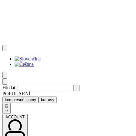
Hledat:
POPULÁRNÍ
kompresné legíny
kraťasy
0
ACCOUNT