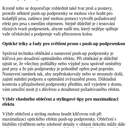
Kromě toho se doporučuje zohlednit také tvar prsů a postavy,
protože některé push-up podprsenky se mohou více hodit pro
kulatější prsa, zatímco jiné mohou pomoci vytvořit požadovaný
efekt pro prsa s menším objemem. Stejně důležité je i testování
různých tvarů podprsenek, abyste našli ten, který nejlépe splňuje
vaše očekávání a podporuje vaši přirozenou krásu.
Optické triky a řady pro zvětšení prsou s push-up podprsenkou
Správná technika oblékání a nastavení push-up podprsenky je
klíčová pro dosažení optimálního efektu. Při oblékání je důležité
ujistit se, že všechny polštářky nebo výplně jsou správně umístěny
pod prsy a že pás podprsenky je pohodlně opřen pod poprsím.
Nastavení ramínek tak, aby nepřeskakovaly nebo se nesunuly dolů,
zajistí stabilní podporu a optimální zvýraznění prsou. Důkladná
kontrola a přizpůsobení podprsenky předtím, než vyjedete z domu,
vám umožní nosit ji s důvěrou a dosáhnout požadovaného efektu.
Výběr vhodného oblečení a stylingové tipy pro maximalizaci
efektu
Výběr oblečení a styling mohou hradit klíčovou roli při
maximalizaci optického efektu push-up podprsenky. Oblečení s
hlubším výstřihem nebo zdobené detaily v oblasti dekoltu může dále