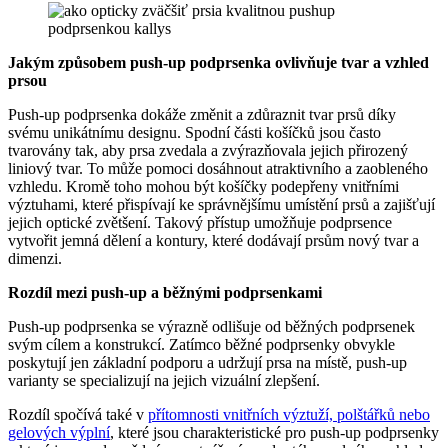
Jakým způsobem push-up podprsenka ovlivňuje tvar a vzhled
prsou
Push-up podprsenka dokáže změnit a zdůraznit tvar prsů díky
svému unikátnímu designu. Spodní části košíčků jsou často
tvarovány tak, aby prsa zvedala a zvýrazňovala jejich přirozený
liniový tvar. To může pomoci dosáhnout atraktivního a zaobleného
vzhledu. Kromě toho mohou být košíčky podepřeny vnitřními
výztuhami, které přispívají ke správnějšímu umístění prsů a zajišťují
jejich optické zvětšení. Takový přístup umožňuje podprsence
vytvořit jemná dělení a kontury, které dodávají prsům nový tvar a
dimenzi.
Rozdíl mezi push-up a běžnými podprsenkami
Push-up podprsenka se výrazně odlišuje od běžných podprsenek
svým cílem a konstrukcí. Zatímco běžné podprsenky obvykle
poskytují jen základní podporu a udržují prsa na místě, push-up
varianty se specializují na jejich vizuální zlepšení.
Rozdíl spočívá také v
přítomnosti vnitřních výztuží, polštářků nebo
gelových výplní
, které jsou charakteristické pro push-up podprsenky