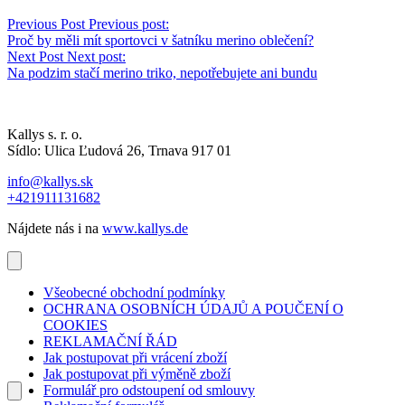
Previous Post
Previous post:
Proč by měli mít sportovci v šatníku merino oblečení?
Next Post
Next post:
Na podzim stačí merino triko, nepotřebujete ani bundu
Kallys s. r. o.
Sídlo: Ulica Ľudová 26, Trnava 917 01
info@kallys.sk
+421911131682
Nájdete nás i na
www.kallys.de
Všeobecné obchodní podmínky
OCHRANA OSOBNÍCH ÚDAJŮ A POUČENÍ O
COOKIES
REKLAMAČNÍ ŘÁD
Jak postupovat při vrácení zboží
Jak postupovat při výměně zboží
Formulář pro odstoupení od smlouvy