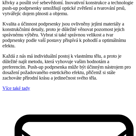
křivky a posílit své sebevědomí. Inovativní konstrukce a technologie
push-up podprsenky umožňují optické zvětšení a tvarování prsů,
vytvářejíc dojem plnosti a objemu.
Kvalita a účinnost podprsenky jsou ovlivněny jejími materiály a
konstrukčními detaily, proto je důležité věnovat pozornost jejich
správnému výběru. Vybrat si také správnou velikost a tvar
podprsenky podle vaší postavy přispívá k pohodlí a optimálnímu
efektu.
Každá z nás má individuální postoj k vlastnímu tělu, a proto je
důležité najít metodu, která vyhovuje vašim hodnotám a
preferencím. Push-up podprsenka může být účinným nástrojem pro
dosažení požadovaného estetického efektu, přičemž si stále
zachováte přírodní krásu a jedinečnost svého těla.
Více také tady