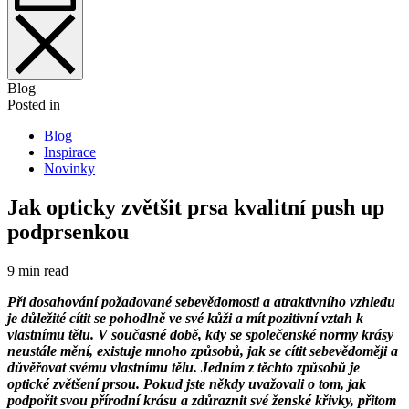
Blog
Posted in
Blog
Inspirace
Novinky
Jak opticky zvětšit prsa kvalitní push up
podprsenkou
9 min read
Při dosahování požadované sebevědomosti a atraktivního vzhledu
je důležité cítit se pohodlně ve své kůži a mít pozitivní vztah k
vlastnímu tělu. V současné době, kdy se společenské normy krásy
neustále mění, existuje mnoho způsobů, jak se cítit sebevědoměji a
důvěřovat svému vlastnímu tělu. Jedním z těchto způsobů je
optické zvětšení prsou. Pokud jste někdy uvažovali o tom, jak
podpořit svou přírodní krásu a zdůraznit své ženské křivky, přitom