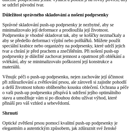
se udržel původní tvar.
Důležitost správného skladování a nošení podprsenky
Správné skladování push-up podprsenky je nezbytné, aby se
minimalizovalo její deformace a prodloužila její životnost.
Podprsenku je vhodné skladovat tak, aby se košíčky nezmačkaly a
aby se předešlo deformaci výplní nebo polštářků. Můžete použít
speciální krabice nebo organizéry na podprsenky, které udrží jejich
tvar a chrání je před prachem a znečištěním. Při nošení push-up
podprsenky je důležité zachovat jemnost a opatrnost při oblékání a
svlékání, aby se minimalizovalo poškození její konstrukce a
materiálů.
Věnujíc péči o push-up podprsenku, nejen zachováte její účinnost
při zdůrazňování a zvětšování prsou, ale zároveň si zajistíte pohodlí
a delší životnost tohoto oblíbeného kousku oblečení. Ochrana a péče
o vaši push-up podprsenku přispívá k udržení jejího optimálního
stavu a umožňuje vám si po dlouhou dobu užívat výhod, které
přináší pro váš vzhled a sebevědomí.
Shrnutí
Optické zvětšení prsou pomocí kvalitní push-up podprsenky je
elegantním a autentickým způsobem, jak zdůraznit své ženské