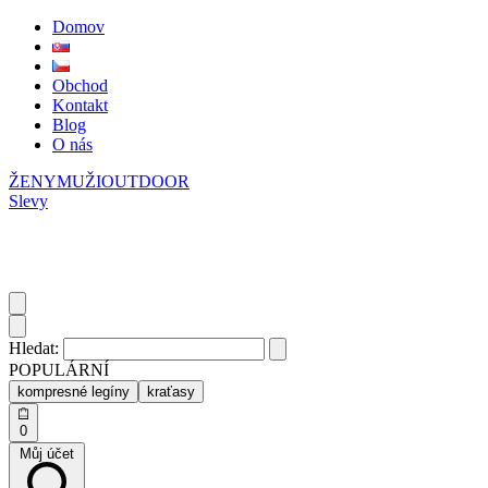
Domov
Obchod
Kontakt
Blog
O nás
ŽENY
MUŽI
OUTDOOR
Slevy
Hledat:
POPULÁRNÍ
kompresné legíny
kraťasy
0
Můj účet