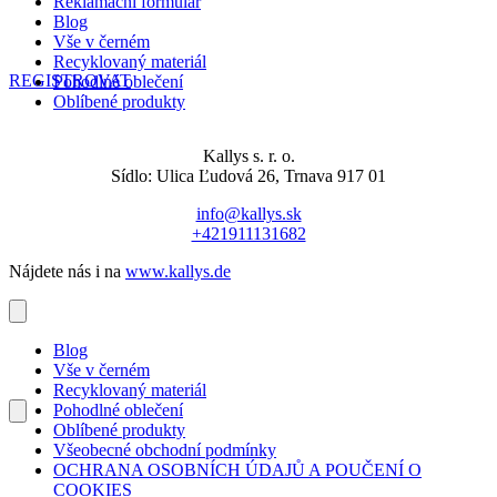
Reklamační formulář
Blog
Vše v černém
Recyklovaný materiál
REGISTROVAT
Pohodlné oblečení
Oblíbené produkty
Kallys s. r. o.
Sídlo: Ulica Ľudová 26, Trnava 917 01
info@kallys.sk
+421911131682
Nájdete nás i na
www.kallys.de
Blog
Vše v černém
Recyklovaný materiál
Pohodlné oblečení
Oblíbené produkty
Všeobecné obchodní podmínky
OCHRANA OSOBNÍCH ÚDAJŮ A POUČENÍ O
COOKIES