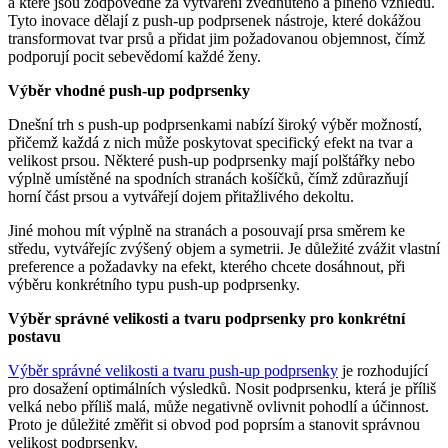
a které jsou zodpovědné za vytváření zvednutého a plného vzhledu.
Tyto inovace dělají z push-up podprsenek nástroje, které dokážou
transformovat tvar prsů a přidat jim požadovanou objemnost, čímž
podporují pocit sebevědomí každé ženy.
Výběr vhodné push-up podprsenky
Dnešní trh s push-up podprsenkami nabízí široký výběr možností,
přičemž každá z nich může poskytovat specifický efekt na tvar a
velikost prsou. Některé push-up podprsenky mají polštářky nebo
výplně umístěné na spodních stranách košíčků, čímž zdůrazňují
horní část prsou a vytvářejí dojem přitažlivého dekoltu.
Jiné mohou mít výplně na stranách a posouvají prsa směrem ke
středu, vytvářejíc zvýšený objem a symetrii. Je důležité zvážit vlastní
preference a požadavky na efekt, kterého chcete dosáhnout, při
výběru konkrétního typu push-up podprsenky.
Výběr správné velikosti a tvaru podprsenky pro konkrétní
postavu
Výběr správné velikosti a tvaru push-up podprsenky
je rozhodující
pro dosažení optimálních výsledků. Nosit podprsenku, která je příliš
velká nebo příliš malá, může negativně ovlivnit pohodlí a účinnost.
Proto je důležité změřit si obvod pod poprsím a stanovit správnou
velikost podprsenky.