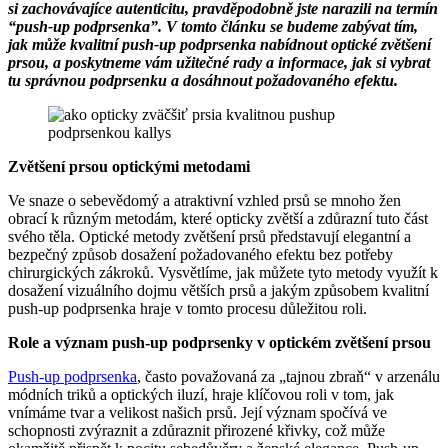
si zachovávajíce autenticitu, pravděpodobně jste narazili na termín
“push-up podprsenka”. V tomto článku se budeme zabývat tím,
jak může kvalitní push-up podprsenka nabídnout optické zvětšení
prsou, a poskytneme vám užitečné rady a informace, jak si vybrat
tu správnou podprsenku a dosáhnout požadovaného efektu.
Zvětšení prsou optickými metodami
Ve snaze o sebevědomý a atraktivní vzhled prsů se mnoho žen
obrací k různým metodám, které opticky zvětší a zdůrazní tuto část
svého těla. Optické metody zvětšení prsů představují elegantní a
bezpečný způsob dosažení požadovaného efektu bez potřeby
chirurgických zákroků. Vysvětlíme, jak můžete tyto metody využít k
dosažení vizuálního dojmu větších prsů a jakým způsobem kvalitní
push-up podprsenka hraje v tomto procesu důležitou roli.
Role a význam push-up podprsenky v optickém zvětšení prsou
Push-up podprsenka
, často považovaná za „tajnou zbraň“ v arzenálu
módních triků a optických iluzí, hraje klíčovou roli v tom, jak
vnímáme tvar a velikost našich prsů. Její význam spočívá ve
schopnosti zvýraznit a zdůraznit přirozené křivky, což může