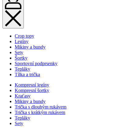
Crop topy
Legíny
Mikiny a bundy
Sety
Šortky
Sportovní podprsenky
Tepláky
Tílka a trička
Kompresní legíny
Kompresní šortky
Kraťasy
Mikiny a bundy
Trička s dlouhým rukávem
Trička s krátkým rukávem
Tepláky
Sety