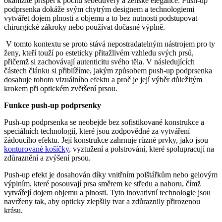
okamžitě přispět k pocitu sebedůvěry a ženské elegance. Push-up
podprsenka dokáže svým chytrým designem a technologiemi
vytvářet dojem plnosti a objemu a to bez nutnosti podstupovat
chirurgické zákroky nebo používat dočasné výplně.
V tomto kontextu se proto stává nepostradatelným nástrojem pro ty
ženy, kteří touží po esteticky přitažlivém vzhledu svých prsů,
přičemž si zachovávají autenticitu svého těla. V následujících
částech článku si přiblížíme, jakým způsobem push-up podprsenka
dosahuje tohoto vizuálního efektu a proč je její výběr důležitým
krokem při optickém zvětšení prsou.
Funkce push-up podprsenky
Push-up podprsenka se neobejde bez sofistikované konstrukce a
speciálních technologií, které jsou zodpovědné za vytváření
žádoucího efektu. Její konstrukce zahrnuje různé prvky, jako jsou
konturované košíčky
, vyztužení a polstrování, které spolupracují na
zdůraznění a zvýšení prsou.
Push-up efekt je dosahován díky vnitřním polštářkům nebo gelovým
výplním, které posouvají prsa směrem ke středu a nahoru, čímž
vytvářejí dojem objemu a plnosti. Tyto inovativní technologie jsou
navrženy tak, aby opticky zlepšily tvar a zdůraznily přirozenou
krásu.