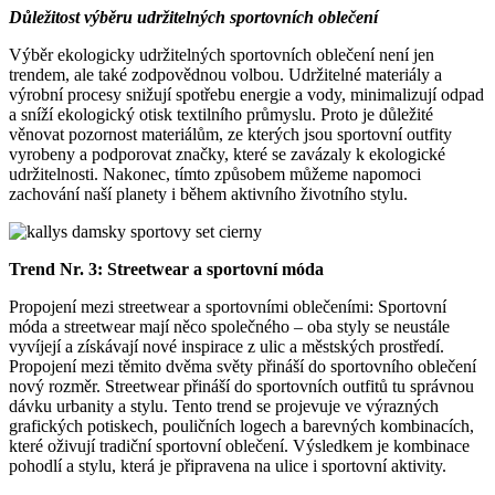
Důležitost výběru udržitelných sportovních oblečení
Výběr ekologicky udržitelných sportovních oblečení není jen
trendem, ale také zodpovědnou volbou. Udržitelné materiály a
výrobní procesy snižují spotřebu energie a vody, minimalizují odpad
a sníží ekologický otisk textilního průmyslu. Proto je důležité
věnovat pozornost materiálům, ze kterých jsou sportovní outfity
vyrobeny a podporovat značky, které se zavázaly k ekologické
udržitelnosti. Nakonec, tímto způsobem můžeme napomoci
zachování naší planety i během aktivního životního stylu.
Trend Nr. 3: Streetwear a sportovní móda
Propojení mezi streetwear a sportovními oblečeními: Sportovní
móda a streetwear mají něco společného – oba styly se neustále
vyvíjejí a získávají nové inspirace z ulic a městských prostředí.
Propojení mezi těmito dvěma světy přináší do sportovního oblečení
nový rozměr. Streetwear přináší do sportovních outfitů tu správnou
dávku urbanity a stylu. Tento trend se projevuje ve výrazných
grafických potiskech, pouličních logech a barevných kombinacích,
které oživují tradiční sportovní oblečení. Výsledkem je kombinace
pohodlí a stylu, která je připravena na ulice i sportovní aktivity.