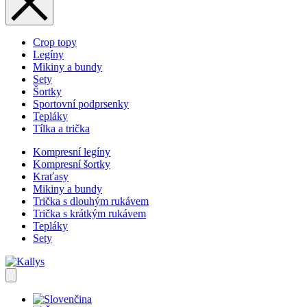
Crop topy
Legíny
Mikiny a bundy
Sety
Šortky
Sportovní podprsenky
Tepláky
Tílka a trička
Kompresní legíny
Kompresní šortky
Kraťasy
Mikiny a bundy
Trička s dlouhým rukávem
Trička s krátkým rukávem
Tepláky
Sety