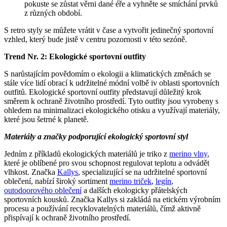
pokuste se zůstat věrni dané éře a vyhněte se smíchání prvků
z různých období.
S retro styly se můžete vrátit v čase a vytvořit jedinečný sportovní
vzhled, který bude jistě v centru pozornosti v této sezóně.
Trend Nr. 2: Ekologické sportovní outfity
S narůstajícím povědomím o ekologii a klimatických změnách se
stále více lidí obrací k udržitelné módní volbě iv oblasti sportovních
outfitů. Ekologické sportovní outfity představují důležitý krok
směrem k ochraně životního prostředí. Tyto outfity jsou vyrobeny s
ohledem na minimalizaci ekologického otisku a využívají materiály,
které jsou šetrné k planetě.
Materiály a značky podporující ekologický sportovní styl
Jedním z příkladů ekologických materiálů je triko z
merino vlny
,
které je oblíbené pro svou schopnost regulovat teplotu a odvádět
vlhkost. Značka
Kallys
, specializující se na udržitelné sportovní
oblečení, nabízí široký sortiment
merino triček
,
legín
,
outodoorového oblečení
a dalších ekologicky přátelských
sportovních kousků. Značka Kallys si zakládá na etickém výrobním
procesu a používání recyklovatelných materiálů, čímž aktivně
přispívají k ochraně životního prostředí.