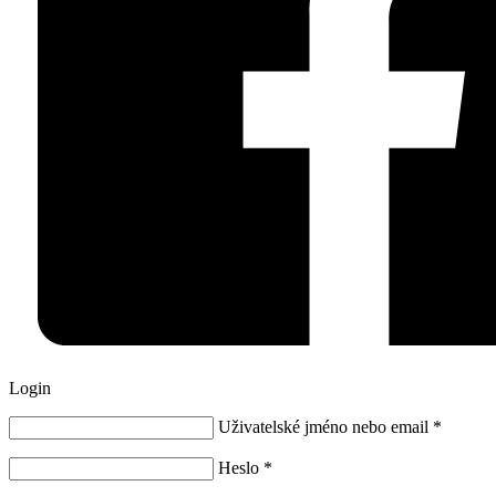
Login
Uživatelské jméno nebo email
*
Heslo
*