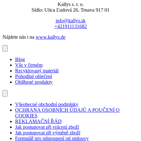
Kallys s. r. o.
Sídlo: Ulica Ľudová 26, Trnava 917 01
info@kallys.sk
+421911131682
Nájdete nás i na
www.kallys.de
Blog
Vše v černém
Recyklovaný materiál
Pohodlné oblečení
Oblíbené produkty
Všeobecné obchodní podmínky
OCHRANA OSOBNÍCH ÚDAJŮ A POUČENÍ O
COOKIES
REKLAMAČNÍ ŘÁD
Jak postupovat při vrácení zboží
Jak postupovat při výměně zboží
Formulář pro odstoupení od smlouvy