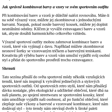
Jak správně kombinovat barvy a vzory ve svém sportovním outfitu
Při kombinování barev a vzorů je důležité nalézt rovnováhu. Máte-li
na sobě výrazný vzor, ​​můžete jej zkombinovat s jednoduchými
barvami. Naopak, pokud nosíte barevný kousek, můžete jej doplnit
neutrálními odstíny. Klíčem je vyvážit extravaganci barev a vzorů
tak, abyste dosáhli harmonického celkového vzhledu.
Výrazné sportovní outfity mohou zahrnovat kombinace barev a
vzorů, které vás vyjímají z davu. Například můžete zkombinovat
neonové šortky se vzorovaným tričkem a barevnými teniskami.
Kreativita při výběru barev a vzorů vám umožní vyjádřit svůj osobní
styl a přidat do sportovního prostředí trochu extravagance.
Shrnutí
Tato sezóna přináší do světa sportovní módy několik vzrušujících
trendů, které nás inspirují k vytváření jedinečných a stylových
sportovních outfitů. Od sportovních retro stylů, které nám přinášejí
dávku nostalgie, přes ekologické a udržitelné oblečení, které dbá na
naši planetu, po spojení streetwearu se sportovními kousky, které
nám umožňuje vyjádřit naši osobnost, až po funkční oblečení, které
zlepšuje naše výkony a barevné a vzorované kombinace, které nám
dodávají styl – tyto trendy nám otevírají dveře k široké paleti