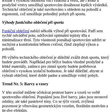
textilie s vysokou odolností vůči vlhkosti a větru, ale i lehké a
prodyšné vrstvy umožňují sportovcům dosáhnout lepších výsledků.
Technické oblečení je také navrhováno s ohledem na pohodlí a
ergonomii, což umožňuje pohodlný pohyb při sportu.
Výhody funkčního oblečení při sportu
Funkční oblečení
nabízí několik výhod při sportování. Patří sem
rychlé odvádění potu, udržování optimální teploty těla a
minimalizace tření. Tyto vlastnosti pomáhají sportovcům udržet se
suchými a komfortními během cvičení, čímž zlepšují výkon a
pohodlí.
Při výběru technického oblečení je důležité zvážit druh sportu, který
budete provádět. Například pro běžce budou vhodné prodyšné a
lehké materiály, zatímco pro zimní sporty budete potřebovat
oblečení s vysokou izolační hodnotou. Je také důležité, abyste si
vybrali oblečení, které dobře padne a umožňuje volný pohyb.
Trend Nr. 5: Barvy a vzory
V této sezóně můžete očekávat pestrost barev a vzorů ve světě
sportovního oblečení. Populární jsou živé barvy, jako jsou neonové
odstíny, ale také pastelové tóny. Co se týče vzorů, zvýšená
pozornost je věnována geometrickým vzorům, florálním motivům a
tie-dye efektům.