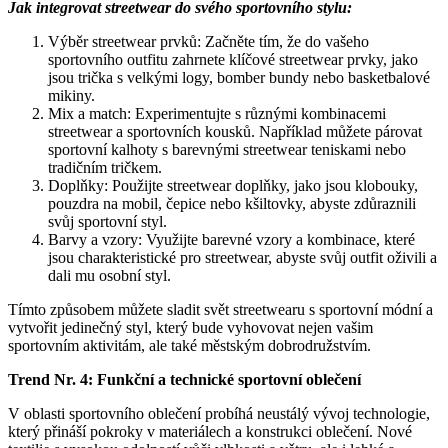
Jak integrovat streetwear do svého sportovního stylu:
Výběr streetwear prvků: Začněte tím, že do vašeho
sportovního outfitu zahrnete klíčové streetwear prvky, jako
jsou trička s velkými logy, bomber bundy nebo basketbalové
mikiny.
Mix a match: Experimentujte s různými kombinacemi
streetwear a sportovních kousků. Například můžete párovat
sportovní kalhoty s barevnými streetwear teniskami nebo
tradičním tričkem.
Doplňky: Použijte streetwear doplňky, jako jsou klobouky,
pouzdra na mobil, čepice nebo kšiltovky, abyste zdůraznili
svůj sportovní styl.
Barvy a vzory: Využijte barevné vzory a kombinace, které
jsou charakteristické pro streetwear, abyste svůj outfit oživili a
dali mu osobní styl.
Tímto způsobem můžete sladit svět streetwearu s sportovní módní a
vytvořit jedinečný styl, který bude vyhovovat nejen vašim
sportovním aktivitám, ale také městským dobrodružstvím.
Trend Nr. 4: Funkční a technické sportovní oblečení
V oblasti sportovního oblečení probíhá neustálý vývoj technologie,
který přináší pokroky v materiálech a konstrukci oblečení. Nové