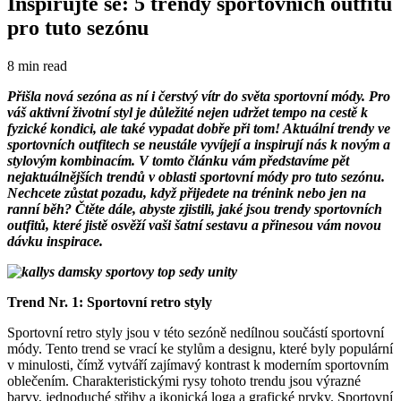
Inspirujte se: 5 trendy sportovních outfitů
pro tuto sezónu
8 min read
Přišla nová sezóna as ní i čerstvý vítr do světa sportovní módy. Pro
váš aktivní životní styl je důležité nejen udržet tempo na cestě k
fyzické kondici, ale také vypadat dobře při tom! Aktuální trendy ve
sportovních outfitech se neustále vyvíjejí a inspirují nás k novým a
stylovým kombinacím. V tomto článku vám představíme pět
nejaktuálnějších trendů v oblasti sportovní módy pro tuto sezónu.
Nechcete zůstat pozadu, když přijedete na trénink nebo jen na
ranní běh? Čtěte dále, abyste zjistili, jaké jsou trendy sportovních
outfitů, které jistě osvěží vaši šatní sestavu a přinesou vám novou
dávku inspirace.
Trend Nr. 1: Sportovní retro styly
Sportovní retro styly jsou v této sezóně nedílnou součástí sportovní
módy. Tento trend se vrací ke stylům a designu, které byly populární
v minulosti, čímž vytváří zajímavý kontrast k moderním sportovním
oblečením. Charakteristickými rysy tohoto trendu jsou výrazné
barvy, jednoduché střihy a ikonická loga a grafické prvky. Sportovní