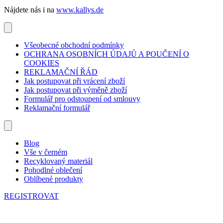
Nájdete nás i na
www.kallys.de
Všeobecné obchodní podmínky
OCHRANA OSOBNÍCH ÚDAJŮ A POUČENÍ O
COOKIES
REKLAMAČNÍ ŘÁD
Jak postupovat při vrácení zboží
Jak postupovat při výměně zboží
Formulář pro odstoupení od smlouvy
Reklamační formulář
Blog
Vše v černém
Recyklovaný materiál
Pohodlné oblečení
Oblíbené produkty
REGISTROVAT