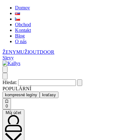
Domov
Obchod
Kontakt
Blog
O nás
ŽENY
MUŽI
OUTDOOR
Slevy
Hledat:
POPULÁRNÍ
kompresné legíny
kraťasy
0
Můj účet