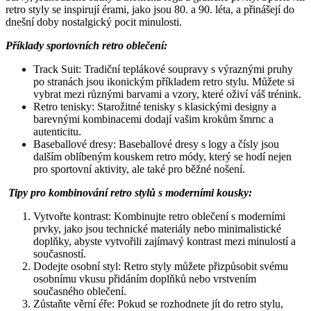
retro styly se inspirují érami, jako jsou 80. a 90. léta, a přinášejí do
dnešní doby nostalgický pocit minulosti.
Příklady sportovních retro oblečení:
Track Suit: Tradiční teplákové soupravy s výraznými pruhy
po stranách jsou ikonickým příkladem retro stylu. Můžete si
vybrat mezi různými barvami a vzory, které oživí váš trénink.
Retro tenisky: Starožitné tenisky s klasickými designy a
barevnými kombinacemi dodají vašim krokům šmrnc a
autenticitu.
Baseballové dresy: Baseballové dresy s logy a čísly jsou
dalším oblíbeným kouskem retro módy, který se hodí nejen
pro sportovní aktivity, ale také pro běžné nošení.
Tipy pro kombinování retro stylů s moderními kousky:
Vytvořte kontrast: Kombinujte retro oblečení s moderními
prvky, jako jsou technické materiály nebo minimalistické
doplňky, abyste vytvořili zajímavý kontrast mezi minulostí a
současností.
Dodejte osobní styl: Retro styly můžete přizpůsobit svému
osobnímu vkusu přidáním doplňků nebo vrstvením
současného oblečení.
Zůstaňte věrní éře: Pokud se rozhodnete jít do retro stylu,