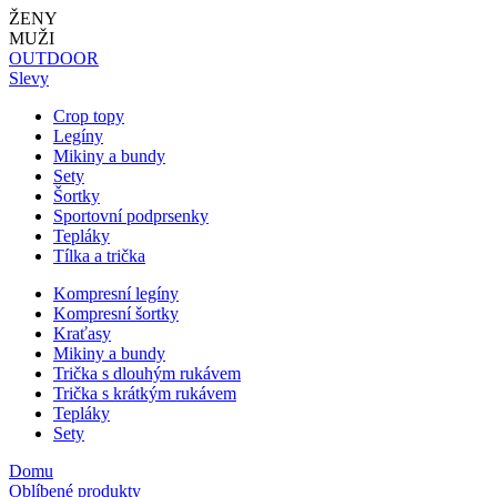
ŽENY
MUŽI
OUTDOOR
Slevy
Crop topy
Legíny
Mikiny a bundy
Sety
Šortky
Sportovní podprsenky
Tepláky
Tílka a trička
Kompresní legíny
Kompresní šortky
Kraťasy
Mikiny a bundy
Trička s dlouhým rukávem
Trička s krátkým rukávem
Tepláky
Sety
Domu
Oblíbené produkty