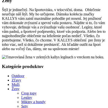
Ženy
Štýl je jedinečný. Na športovisku, v telocvični, doma. Oblečenie
neurčuje náš štýl. My ho určujeme. Dámska kolekcia značky
KALLYS vám zaistí maximálne pohodlie pri nosení. Jej pružnosť
vám dokonale zvýrazní a spevní vašu postavu. Nájdite si to, čo vám
vyhovuje, definuje vás a zvýrazňuje vašu osobnosť. Legíny, ktoré
vám padnú, a športové podprsenky, ktoré vás podporia. Alebo len to
najpohodlnejšie oblečenie na leňošenie počas nedieľ. Všetko, čo
potrebujeme. Všetko, čo chceme. V KALLYS oblečení pre ženy je
toho viac, než si dokážeme predstaviť. Ak hľadáte outfit na šport
alebo na voľný čas, dámy, ste na správnom mieste!
Kategórie produktov
Outdoor
Zľavy
Muži
Ženy
Crop topy
Legíny
Mikiny a bundy
Sety