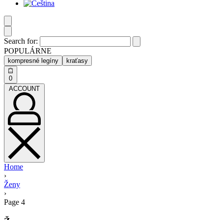
Search for:
POPULÁRNE
kompresné legíny
kraťasy
0
ACCOUNT
Home
›
Ženy
›
Page 4