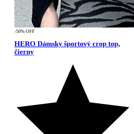
-50% OFF
HERO Dámsky športový crop top,
čierny