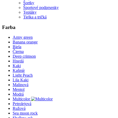
Šortky
Športové podprsenky
Tepláky
Tielka a tričká
Farba
Army green
Banana orange
Biela
Čierna
Deep crimson
Hnedá
Kaki
Kašmír
Light Peach
Lila Kaki
Malinová
Mentol
Modrá
Multicolor
Petrolejová
Ružová
Sea moon rock
Shallow ask