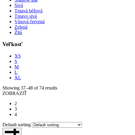
Sivá
Tmavá béžová
Tmavo sivá
Vínová červená
Zelená
Žltá
Veľkosť
XS
S
M
L
XL
Showing 37–48 of 74 results
ZOBRAZIŤ
2
3
4
Default sorting