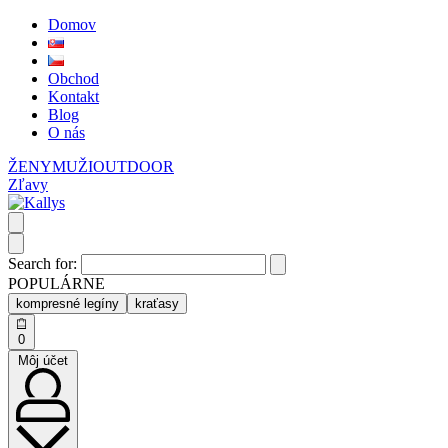
Domov
Obchod
Kontakt
Blog
O nás
ŽENY
MUŽI
OUTDOOR
Zľavy
Search for:
POPULÁRNE
kompresné legíny
kraťasy
0
Môj účet