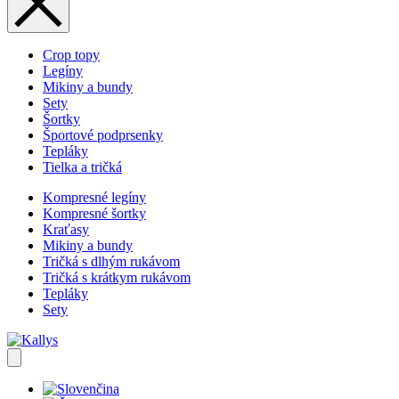
Crop topy
Legíny
Mikiny a bundy
Sety
Šortky
Športové podprsenky
Tepláky
Tielka a tričká
Kompresné legíny
Kompresné šortky
Kraťasy
Mikiny a bundy
Tričká s dlhým rukávom
Tričká s krátkym rukávom
Tepláky
Sety